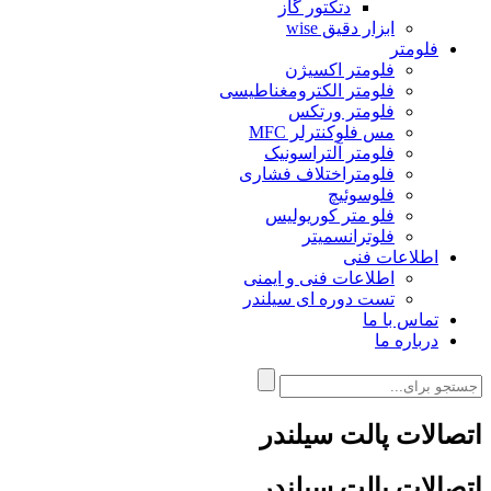
دتکتور گاز
ابزار دقیق wise
فلومتر
فلومتر اکسیژن
فلومتر الکترومغناطیسی
فلومتر ورتکس
مس فلوکنترلر MFC
فلومتر آلتراسونیک
فلومتراختلاف فشاری
فلوسوئیچ
فلو متر کوریولیس
فلوترانسمیتر
اطلاعات فنی
اطلاعات فنی و ایمنی
تست دوره ای سیلندر
تماس با ما
درباره ما
اتصالات پالت سیلندر
اتصالات پالت سیلندر