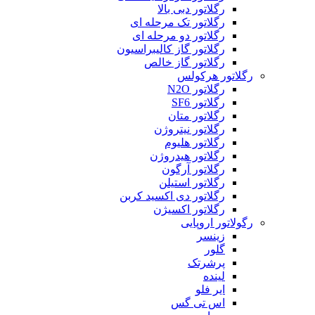
رگلاتور دبی بالا
رگلاتور تک مرحله ای
رگلاتور دو مرحله ای
رگلاتور گاز کالیبراسیون
رگلاتور گاز خالص
رگلاتور هرکولس
رگلاتور N2O
رگلاتور SF6
رگلاتور متان
رگلاتور نیتروژن
رگلاتور هلیوم
رگلاتور هیدروژن
رگلاتور آرگون
رگلاتور استیلن
رگلاتور دی اکسید کربن
رگلاتور اکسیژن
رگولاتور اروپایی
زینسر
گلور
پرشرتک
لینده
ایر فلو
اس تی گس