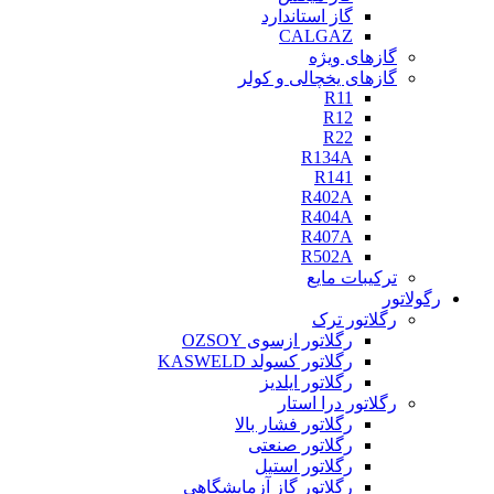
گاز استاندارد
CALGAZ
گازهای ویژه
گازهای یخچالی و کولر
R11
R12
R22
R134A
R141
R402A
R404A
R407A
R502A
ترکیبات مایع
رگولاتور
رگلاتور ترک
رگلاتور ازسوی OZSOY
رگلاتور کسولد KASWELD
رگلاتور ایلدیز
رگلاتور درا استار
رگلاتور فشار بالا
رگلاتور صنعتی
رگلاتور استیل
رگلاتور گاز آزمایشگاهی