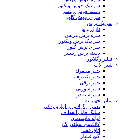
سر پیک جوش ویکتور
دسته جوش زینسر
سری جوش گلور
سرپیک برش
نازل برش
سره برش هریس
سر پیک برش ویکتور
سری برش گلور
دسته برش زینسر
فیلتر رگلاتور
شیر آلات
شیر منیفولد
شیر یکطرفه
شیر برقی
شیر سوزنی
شیر سیلندر
سایر تجهیزات
تعمیر رگولاتور و لوازم یدکی
شلنگ قابل انعطاف
لوله مانیسمان
کانکشن سیلندر گاز
اتاق فشار
گیج فشار