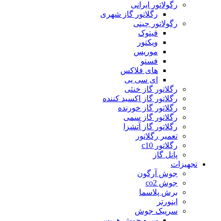
رگولاتور ایرانی
رگلاتور گاز شهری
رگولاتور چینی
فیتوک
ویکتور
موریس
فستو
های فلاکس
ای سی یی
رگلاتور گاز خنثی
رگلاتور گاز اکسید کننده
رگلاتور گاز خورنده
رگلاتور گاز سمی
رگلاتور گاز آتشزا
تعمیر رگلاتور
رگلاتور c10
پانل گاز
تجهیزات
جوش آرگون
جوش co2
برش پلاسما
اینورتر
سرپیک جوش
سره جوش هریس