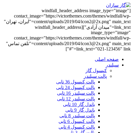
[windfall_header_address image_type="image"
contact_image="https://victorthemes.com/themes/windfall/wp-
content/uploads/2019/04/icon2@2x.png" main_text="ایران، تهران"
link_text="میدان آزادی"][windfall_header_address
image_type="image"
contact_image="https://victorthemes.com/themes/windfall/wp-
content/uploads/2019/04/icon3@2x.png" main_text="تلفن تماس"
link_text="021-123456" link="#"]
صفحه اصلی
سیلندر
کپسول گاز
پالت سیلندر
پالت کپسول 36 تایی
پالت کپسول 24 تایی
پالت سیلندر 16 تایی
پالت سیلندر 12 تایی
باندل گاز 10 تایی
باندل گاز 9 تایی
پالت سیلندر 8 تایی
پالت کپسول 6 تایی
پالت کپسول 4 تایی
پالت گاز 3 تایی