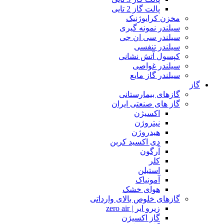
پالت گاز 2 تایی
مخزن کرایوژنیک
سیلندر نمونه گیری
سیلندر سی ان جی
سیلندر تنفسی
کپسول آتش نشانی
سیلندر غواصی
سیلندر گاز مایع
گاز
گازهای بیمارستانی
گاز های صنعتی ایران
اکسیژن
نیتروژن
هیدروژن
دی اکسید کربن
آرگون
کلر
استیلن
آمونیاک
هوای خشک
گازهای خلوص بالای وارداتی
زیرو ایر | zero air
گاز اکسیژن