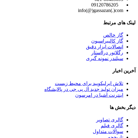
09120786205
info(@)gassazan(.)com
لینک های مرتبط
گاز خالص
گاز کالیبراسیون
اتصالات ابزار دقیق
رگلاتور درااستار
سیلندر نمونه گیری
آخرین اخبار
تلاش ایرلیکویید برای محیط زیست
میزان تولید جدید ال پی جی در پالایشگاه
اینترنت اشیا در امرسون
دیگر بخش ها
گالری تصاویر
گالری فیلم
سوالات متداول
تاریخچه