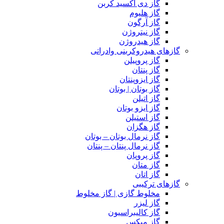
گاز دی اکسید کربن
گاز هلیوم
گاز آرگون
گاز نیتروژن
گاز هیدروژن
گازهای هیدروکربنی وادراتی
گاز پروپیلن
گاز پنتان
گاز ایزوپنتان
گاز بوتان | بوتان
گاز اتیلن
گاز ایزو بوتان
گاز استیلن
گاز هگزان
گاز نرمال بوتان – بوتان
گاز نرمال پنتان – پنتان
گاز پروپان
گاز متان
گاز اتان
گازهای ترکیبی
مخلوط گازی | گاز مخلوط
گاز لیزر
گاز کالیبراسیون
گاز میکس