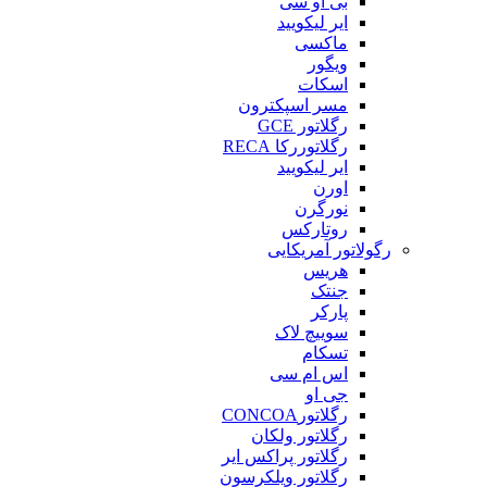
بی او سی
ایر لیکویید
ماکسی
ویگور
اسکات
مسر اسپکترون
رگلاتور GCE
رگلاتوررکا RECA
ایر لیکویید
اورن
نورگرن
روتارکس
رگولاتور آمریکایی
هریس
جنتک
پارکر
سوییچ لاک
تسکام
اس ام سی
جی او
رگلاتورCONCOA
رگلاتور ولکان
رگلاتور پراکس ایر
رگلاتور ویلکرسون