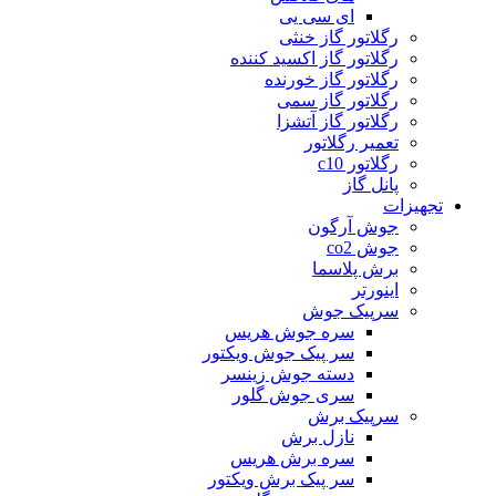
ای سی یی
رگلاتور گاز خنثی
رگلاتور گاز اکسید کننده
رگلاتور گاز خورنده
رگلاتور گاز سمی
رگلاتور گاز آتشزا
تعمیر رگلاتور
رگلاتور c10
پانل گاز
تجهیزات
جوش آرگون
جوش co2
برش پلاسما
اینورتر
سرپیک جوش
سره جوش هریس
سر پیک جوش ویکتور
دسته جوش زینسر
سری جوش گلور
سرپیک برش
نازل برش
سره برش هریس
سر پیک برش ویکتور