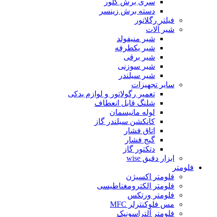
سری برش گلور
دسته برش زینسر
فیلتر رگلاتور
شیر آلات
شیر منیفولد
شیر یکطرفه
شیر برقی
شیر سوزنی
شیر سیلندر
سایر تجهیزات
تعمیر رگولاتور و لوازم یدکی
شلنگ قابل انعطاف
لوله مانیسمان
کانکشن سیلندر گاز
اتاق فشار
گیج فشار
دتکتور گاز
ابزار دقیق wise
فلومتر
فلومتر اکسیژن
فلومتر الکترومغناطیسی
فلومتر ورتکس
مس فلوکنترلر MFC
فلومتر آلتراسونیک