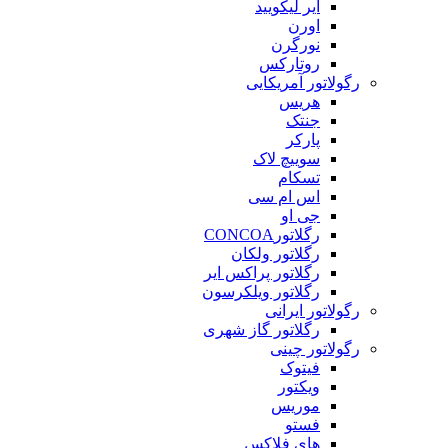
ایر لیکویید
اورن
نورگرن
روتارکس
رگولاتور آمریکایی
هریس
جنتک
پارکر
سوییچ لاک
تسکام
اس ام سی
جی او
رگلاتورCONCOA
رگلاتور ولکان
رگلاتور پراکس ایر
رگلاتور ویلکرسون
رگولاتور ایرانی
رگلاتور گاز شهری
رگولاتور چینی
فیتوک
ویکتور
موریس
فستو
های فلاکس