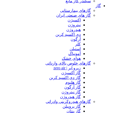
سیلندر گاز مایع
گاز
گازهای بیمارستانی
گاز های صنعتی ایران
اکسیژن
نیتروژن
هیدروژن
دی اکسید کربن
آرگون
کلر
استیلن
آمونیاک
هوای خشک
گازهای خلوص بالای وارداتی
زیرو ایر | zero air
گاز اکسیژن
گاز دی اکسید کربن
گاز هلیوم
گاز آرگون
گاز نیتروژن
گاز هیدروژن
گازهای هیدروکربنی وادراتی
گاز پروپیلن
گاز پنتان