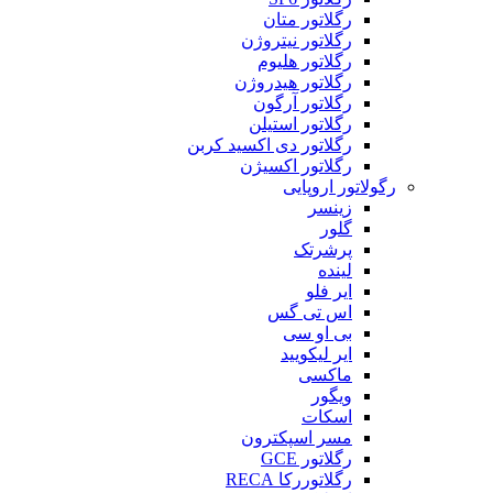
رگلاتور متان
رگلاتور نیتروژن
رگلاتور هلیوم
رگلاتور هیدروژن
رگلاتور آرگون
رگلاتور استیلن
رگلاتور دی اکسید کربن
رگلاتور اکسیژن
رگولاتور اروپایی
زینسر
گلور
پرشرتک
لینده
ایر فلو
اس تی گس
بی او سی
ایر لیکویید
ماکسی
ویگور
اسکات
مسر اسپکترون
رگلاتور GCE
رگلاتوررکا RECA