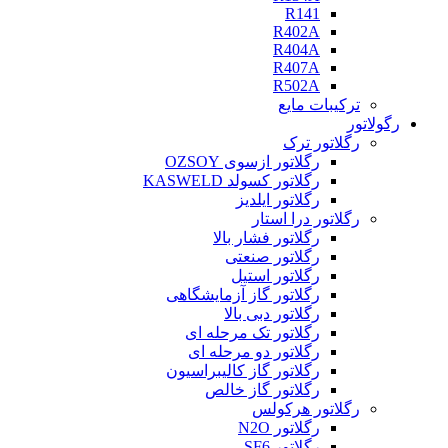
R141
R402A
R404A
R407A
R502A
ترکیبات مایع
رگولاتور
رگلاتور ترک
رگلاتور ازسوی OZSOY
رگلاتور کسولد KASWELD
رگلاتور ایلدیز
رگلاتور درا استار
رگلاتور فشار بالا
رگلاتور صنعتی
رگلاتور استیل
رگلاتور گاز آزمایشگاهی
رگلاتور دبی بالا
رگلاتور تک مرحله ای
رگلاتور دو مرحله ای
رگلاتور گاز کالیبراسیون
رگلاتور گاز خالص
رگلاتور هرکولس
رگلاتور N2O
رگلاتور SF6