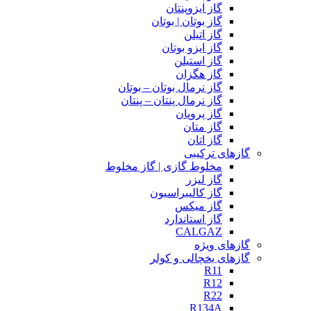
گاز ایزوپنتان
گاز بوتان | بوتان
گاز اتیلن
گاز ایزو بوتان
گاز استیلن
گاز هگزان
گاز نرمال بوتان – بوتان
گاز نرمال پنتان – پنتان
گاز پروپان
گاز متان
گاز اتان
گازهای ترکیبی
مخلوط گازی | گاز مخلوط
گاز لیزر
گاز کالیبراسیون
گاز میکس
گاز استاندارد
CALGAZ
گازهای ویژه
گازهای یخچالی و کولر
R11
R12
R22
R134A