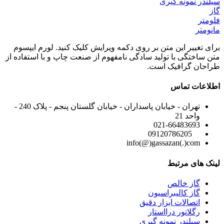
سیلندر نمونه گیری
گاز
فلومتر
مانومتر
برای تغییر این متن بر روی دکمه ویرایش کلیک کنید. لورم ایپسوم
متن ساختگی با تولید سادگی نامفهوم از صنعت چاپ و با استفاده از
طراحان گرافیک است.
اطلاعات تماس
تهران - خیابان پاسداران - خیابان گلستان پنجم - پلاک 240 -
واحد 21
021-66483693
09120786205
info(@)gassazan(.)com
لینک های مرتبط
گاز خالص
گاز کالیبراسیون
اتصالات ابزار دقیق
رگلاتور درااستار
سیلندر نمونه گیری