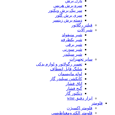
نازل برش
سره برش هریس
سر پیک برش ویکتور
سری برش گلور
دسته برش زینسر
فیلتر رگلاتور
شیر آلات
شیر منیفولد
شیر یکطرفه
شیر برقی
شیر سوزنی
شیر سیلندر
سایر تجهیزات
تعمیر رگولاتور و لوازم یدکی
شلنگ قابل انعطاف
لوله مانیسمان
کانکشن سیلندر گاز
اتاق فشار
گیج فشار
دتکتور گاز
ابزار دقیق wise
فلومتر
فلومتر اکسیژن
فلومتر الکترومغناطیسی