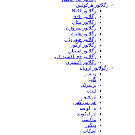
رگلاتور هرکولس
رگلاتور N2O
رگلاتور SF6
رگلاتور متان
رگلاتور نیتروژن
رگلاتور هلیوم
رگلاتور هیدروژن
رگلاتور آرگون
رگلاتور استیلن
رگلاتور دی اکسید کربن
رگلاتور اکسیژن
رگولاتور اروپایی
زینسر
گلور
پرشرتک
لینده
ایر فلو
اس تی گس
بی او سی
ایر لیکویید
ماکسی
ویگور
اسکات