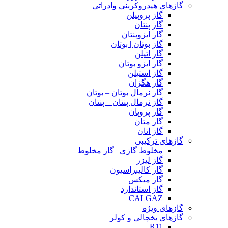
گازهای هیدروکربنی وادراتی
گاز پروپیلن
گاز پنتان
گاز ایزوپنتان
گاز بوتان | بوتان
گاز اتیلن
گاز ایزو بوتان
گاز استیلن
گاز هگزان
گاز نرمال بوتان – بوتان
گاز نرمال پنتان – پنتان
گاز پروپان
گاز متان
گاز اتان
گازهای ترکیبی
مخلوط گازی | گاز مخلوط
گاز لیزر
گاز کالیبراسیون
گاز میکس
گاز استاندارد
CALGAZ
گازهای ویژه
گازهای یخچالی و کولر
R11