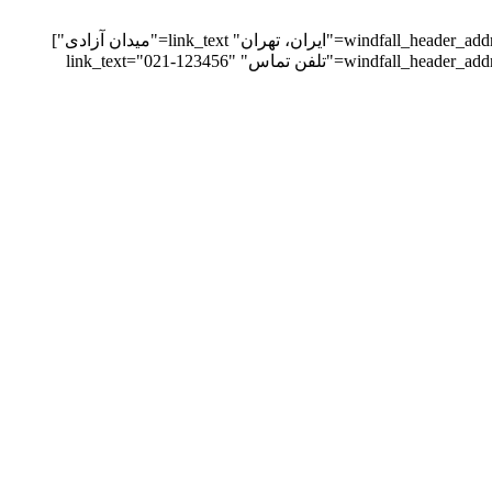
[windfall_header_address image_type="image" contact_image="https://victorthemes.com/themes/windfall/wp-content/uploads/2019/04/icon2@2x.png" main_text="ایران، تهران" link_text="میدان آزادی"]
[windfall_header_address image_type="image" contact_image="https://victorthemes.com/themes/windfall/wp-content/uploads/2019/04/icon3@2x.png" main_text="تلفن تماس" link_text="021-123456"