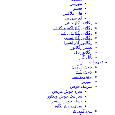
موریس
فستو
های فلاکس
ای سی یی
رگلاتور گاز خنثی
رگلاتور گاز اکسید کننده
رگلاتور گاز خورنده
رگلاتور گاز سمی
رگلاتور گاز آتشزا
تعمیر رگلاتور
رگلاتور c10
پانل گاز
تجهیزات
جوش آرگون
جوش co2
برش پلاسما
اینورتر
سرپیک جوش
سره جوش هریس
سر پیک جوش ویکتور
دسته جوش زینسر
سری جوش گلور
سرپیک برش