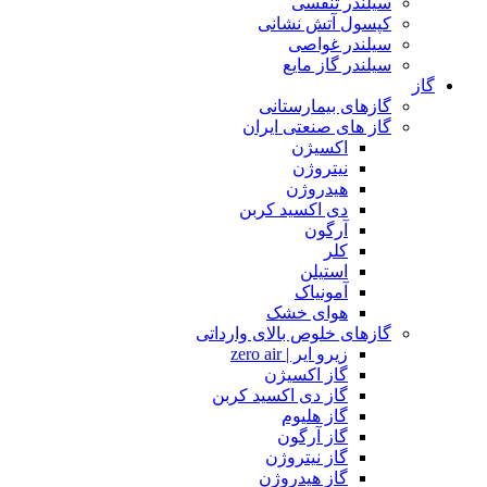
سیلندر تنفسی
کپسول آتش نشانی
سیلندر غواصی
سیلندر گاز مایع
گاز
گازهای بیمارستانی
گاز های صنعتی ایران
اکسیژن
نیتروژن
هیدروژن
دی اکسید کربن
آرگون
کلر
استیلن
آمونیاک
هوای خشک
گازهای خلوص بالای وارداتی
زیرو ایر | zero air
گاز اکسیژن
گاز دی اکسید کربن
گاز هلیوم
گاز آرگون
گاز نیتروژن
گاز هیدروژن