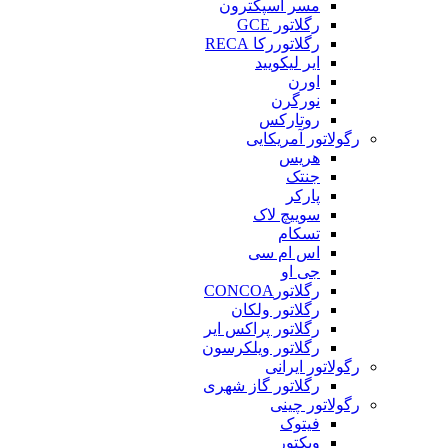
مسر اسپکترون
رگلاتور GCE
رگلاتوررکا RECA
ایر لیکویید
اورن
نورگرن
روتارکس
رگولاتور آمریکایی
هریس
جنتک
پارکر
سوییچ لاک
تسکام
اس ام سی
جی او
رگلاتورCONCOA
رگلاتور ولکان
رگلاتور پراکس ایر
رگلاتور ویلکرسون
رگولاتور ایرانی
رگلاتور گاز شهری
رگولاتور چینی
فیتوک
ویکتور