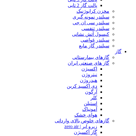
پالت گاز 2 تایی
مخزن کرایوژنیک
سیلندر نمونه گیری
سیلندر سی ان جی
سیلندر تنفسی
کپسول آتش نشانی
سیلندر غواصی
سیلندر گاز مایع
گاز
گازهای بیمارستانی
گاز های صنعتی ایران
اکسیژن
نیتروژن
هیدروژن
دی اکسید کربن
آرگون
کلر
استیلن
آمونیاک
هوای خشک
گازهای خلوص بالای وارداتی
زیرو ایر | zero air
گاز اکسیژن