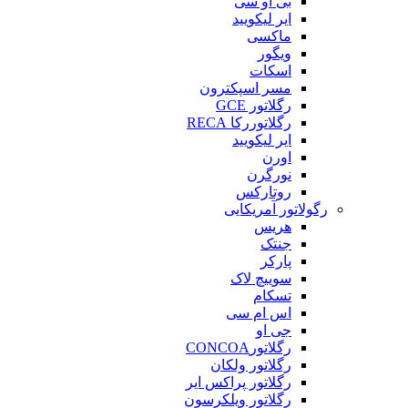
بی او سی
ایر لیکویید
ماکسی
ویگور
اسکات
مسر اسپکترون
رگلاتور GCE
رگلاتوررکا RECA
ایر لیکویید
اورن
نورگرن
روتارکس
رگولاتور آمریکایی
هریس
جنتک
پارکر
سوییچ لاک
تسکام
اس ام سی
جی او
رگلاتورCONCOA
رگلاتور ولکان
رگلاتور پراکس ایر
رگلاتور ویلکرسون