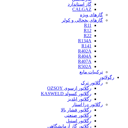
گاز استاندارد
CALGAZ
گازهای ویژه
گازهای یخچالی و کولر
R11
R12
R22
R134A
R141
R402A
R404A
R407A
R502A
ترکیبات مایع
رگولاتور
رگلاتور ترک
رگلاتور ازسوی OZSOY
رگلاتور کسولد KASWELD
رگلاتور ایلدیز
رگلاتور درا استار
رگلاتور فشار بالا
رگلاتور صنعتی
رگلاتور استیل
رگلاتور گاز آزمایشگاهی