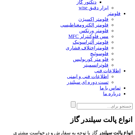
دتکتور گاز
ابزار دقیق wise
فلومتر
فلومتر اکسیژن
فلومتر الکترومغناطیسی
فلومتر ورتکس
مس فلوکنترلر MFC
فلومتر آلتراسونیک
فلومتراختلاف فشاری
فلوسوئیچ
فلو متر کوریولیس
فلوترانسمیتر
اطلاعات فنی
اطلاعات فنی و ایمنی
تست دوره ای سیلندر
تماس با ما
درباره ما
انواع پالت سیلندر گاز
انواع پالت سیلندر
گاز با توجه به سفارش و درخواست مشتری