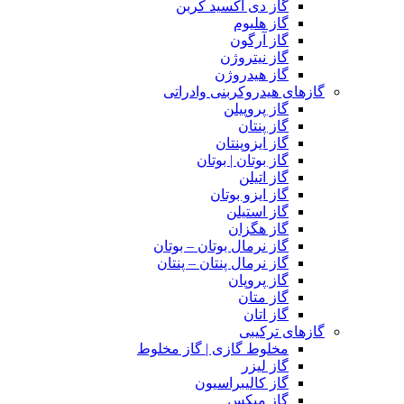
گاز دی اکسید کربن
گاز هلیوم
گاز آرگون
گاز نیتروژن
گاز هیدروژن
گازهای هیدروکربنی وادراتی
گاز پروپیلن
گاز پنتان
گاز ایزوپنتان
گاز بوتان | بوتان
گاز اتیلن
گاز ایزو بوتان
گاز استیلن
گاز هگزان
گاز نرمال بوتان – بوتان
گاز نرمال پنتان – پنتان
گاز پروپان
گاز متان
گاز اتان
گازهای ترکیبی
مخلوط گازی | گاز مخلوط
گاز لیزر
گاز کالیبراسیون
گاز میکس