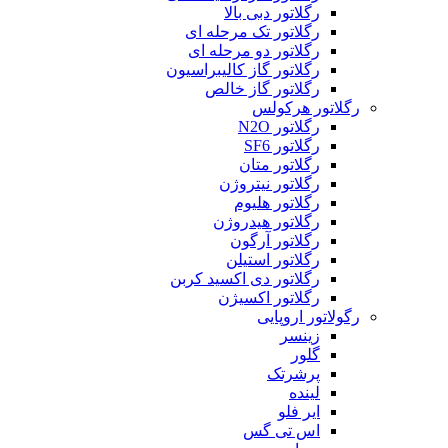
رگلاتور دبی بالا
رگلاتور تک مرحله ای
رگلاتور دو مرحله ای
رگلاتور گاز کالیبراسیون
رگلاتور گاز خالص
رگلاتور هرکولس
رگلاتور N2O
رگلاتور SF6
رگلاتور متان
رگلاتور نیتروژن
رگلاتور هلیوم
رگلاتور هیدروژن
رگلاتور آرگون
رگلاتور استیلن
رگلاتور دی اکسید کربن
رگلاتور اکسیژن
رگولاتور اروپایی
زینسر
گلور
پرشرتک
لینده
ایر فلو
اس تی گس