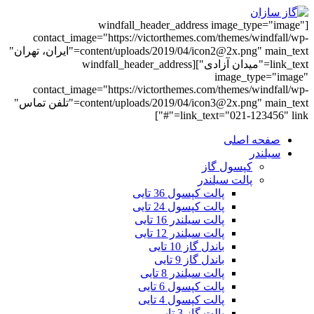
[windfall_header_address image_type="image"
contact_image="https://victorthemes.com/themes/windfall/wp-
content/uploads/2019/04/icon2@2x.png" main_text="ایران، تهران"
link_text="میدان آزادی"][windfall_header_address
image_type="image"
contact_image="https://victorthemes.com/themes/windfall/wp-
content/uploads/2019/04/icon3@2x.png" main_text="تلفن تماس"
link_text="021-123456" link="#"]
صفحه اصلی
سیلندر
کپسول گاز
پالت سیلندر
پالت کپسول 36 تایی
پالت کپسول 24 تایی
پالت سیلندر 16 تایی
پالت سیلندر 12 تایی
باندل گاز 10 تایی
باندل گاز 9 تایی
پالت سیلندر 8 تایی
پالت کپسول 6 تایی
پالت کپسول 4 تایی
پالت گاز 3 تایی