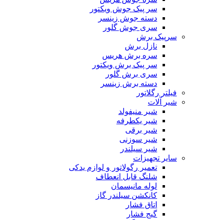
سر پیک جوش ویکتور
دسته جوش زینسر
سری جوش گلور
سرپیک برش
نازل برش
سره برش هریس
سر پیک برش ویکتور
سری برش گلور
دسته برش زینسر
فیلتر رگلاتور
شیر آلات
شیر منیفولد
شیر یکطرفه
شیر برقی
شیر سوزنی
شیر سیلندر
سایر تجهیزات
تعمیر رگولاتور و لوازم یدکی
شلنگ قابل انعطاف
لوله مانیسمان
کانکشن سیلندر گاز
اتاق فشار
گیج فشار