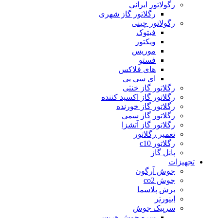
رگولاتور ایرانی
رگلاتور گاز شهری
رگولاتور چینی
فیتوک
ویکتور
موریس
فستو
های فلاکس
ای سی یی
رگلاتور گاز خنثی
رگلاتور گاز اکسید کننده
رگلاتور گاز خورنده
رگلاتور گاز سمی
رگلاتور گاز آتشزا
تعمیر رگلاتور
رگلاتور c10
پانل گاز
تجهیزات
جوش آرگون
جوش co2
برش پلاسما
اینورتر
سرپیک جوش
سره جوش هریس