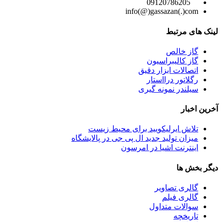
09120786205
info(@)gassazan(.)com
لینک های مرتبط
گاز خالص
گاز کالیبراسیون
اتصالات ابزار دقیق
رگلاتور درااستار
سیلندر نمونه گیری
آخرین اخبار
تلاش ایرلیکویید برای محیط زیست
میزان تولید جدید ال پی جی در پالایشگاه
اینترنت اشیا در امرسون
دیگر بخش ها
گالری تصاویر
گالری فیلم
سوالات متداول
تاریخچه