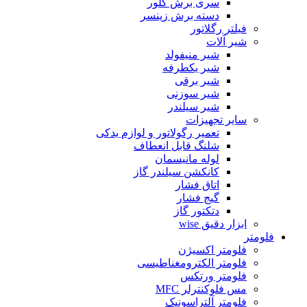
سری برش گلور
دسته برش زینسر
فیلتر رگلاتور
شیر آلات
شیر منیفولد
شیر یکطرفه
شیر برقی
شیر سوزنی
شیر سیلندر
سایر تجهیزات
تعمیر رگولاتور و لوازم یدکی
شلنگ قابل انعطاف
لوله مانیسمان
کانکشن سیلندر گاز
اتاق فشار
گیج فشار
دتکتور گاز
ابزار دقیق wise
فلومتر
فلومتر اکسیژن
فلومتر الکترومغناطیسی
فلومتر ورتکس
مس فلوکنترلر MFC
فلومتر آلتراسونیک