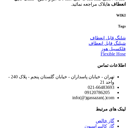
انعطاف
هایلاک مراجعه نمائید.
WIKI
Tags
شلنگ قابل انعطاف
شیلنگ قابل انعطاف
فلکسیبل هوز
Flexible Hose
اطلاعات تماس
تهران - خیابان پاسداران - خیابان گلستان پنجم - پلاک 240 -
واحد 21
021-66483693
09120786205
info(@)gassazan(.)com
لینک های مرتبط
گاز خالص
گاز کالیبراسیون