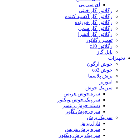
ای سی یی
رگلاتور گاز خنثی
رگلاتور گاز اکسید کننده
رگلاتور گاز خورنده
رگلاتور گاز سمی
رگلاتور گاز آتشزا
تعمیر رگلاتور
رگلاتور c10
پانل گاز
تجهیزات
جوش آرگون
جوش co2
برش پلاسما
اینورتر
سرپیک جوش
سره جوش هریس
سر پیک جوش ویکتور
دسته جوش زینسر
سری جوش گلور
سرپیک برش
نازل برش
سره برش هریس
سر پیک برش ویکتور