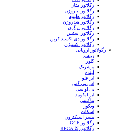
رگلاتور متان
رگلاتور نیتروژن
رگلاتور هلیوم
رگلاتور هیدروژن
رگلاتور آرگون
رگلاتور استیلن
رگلاتور دی اکسید کربن
رگلاتور اکسیژن
رگولاتور اروپایی
زینسر
گلور
پرشرتک
لینده
ایر فلو
اس تی گس
بی او سی
ایر لیکویید
ماکسی
ویگور
اسکات
مسر اسپکترون
رگلاتور GCE
رگلاتوررکا RECA