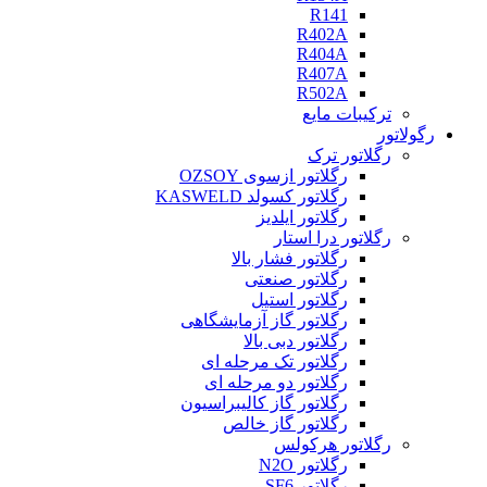
R141
R402A
R404A
R407A
R502A
ترکیبات مایع
رگولاتور
رگلاتور ترک
رگلاتور ازسوی OZSOY
رگلاتور کسولد KASWELD
رگلاتور ایلدیز
رگلاتور درا استار
رگلاتور فشار بالا
رگلاتور صنعتی
رگلاتور استیل
رگلاتور گاز آزمایشگاهی
رگلاتور دبی بالا
رگلاتور تک مرحله ای
رگلاتور دو مرحله ای
رگلاتور گاز کالیبراسیون
رگلاتور گاز خالص
رگلاتور هرکولس
رگلاتور N2O
رگلاتور SF6