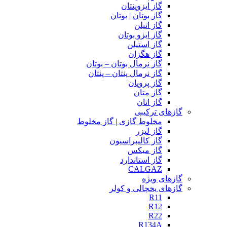
گاز ایزوپنتان
گاز بوتان | بوتان
گاز اتیلن
گاز ایزو بوتان
گاز استیلن
گاز هگزان
گاز نرمال بوتان – بوتان
گاز نرمال پنتان – پنتان
گاز پروپان
گاز متان
گاز اتان
گازهای ترکیبی
مخلوط گازی | گاز مخلوط
گاز لیزر
گاز کالیبراسیون
گاز میکس
گاز استاندارد
CALGAZ
گازهای ویژه
گازهای یخچالی و کولر
R11
R12
R22
R134A