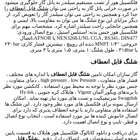
فلکسیبل هوز از نصب مستقیم سیلندر به پانل گاز جلوگیری میشود.
در صورت خرابی پانل گاز به راحتی می توان
شلنگ قابل انعطاف
را
جدا کرد و همچنین به راحتی می توان سیلندر گاز را تعویض کرد. از
دیگر مزایای این نوع شلنگ ها می توان به مقاومت بالا، ایمنی و
همچنین جابجایی راحت سیلندر اشاره کرد. مشخصات مهم برای
فلکسیبل هوز جنس بدنه: استنلس استیل ، نوع اتصال ورودی:
NEN3268،UNI، CGA، BS341، DIN477 یا AFNOR،اتصال
خروجی: “۱/۴ MNPT دنده ای روپیچ ، بیشترین فشار کاری: ۲۳۰bar
یا ۳۱۵bar ، طول شلنگ: ۱ متری، ۱٫۵ متری یا ۳ متری.
شلنگ قابل انعطاف
گاز سازان امکان تامین
شلنگ قابل انعطاف
با اندازه های مختلف ،
فشار های متفاوت ، high pressure ، low Pressure ، دمای متفاوت ،
جنس مورد نظر با توجه به محیط مورد استفاده ، کانکشن مورد نظر
با برندهای ویگور آلمان Vigour ، هایلاک کره جنوبی Hy-lok ،
Swagelok سرتیفیکیت و تست های مورد نیاز تهیه نماید . امکان
ارسال نمونه برای فلکسیل های مورد نظر وجود دارد . این شلنگ ها
استفاده های متفاوتی دارند با توجه انعطاف پذیری که دارد برای
اتصال خاموش کننده ها نیز مورد استفاده است ، انتخاب نوع اتصال
و قطر، تایپ و نوع اتصال اهمیت دارد.
برای دریافت و دانلود کاتالوگ فلکسیبل هوز هایلاک به قسمت پایین
صفحه اصلی-مشخصات فنی اتصالات ابزار دقیق –
شلنگ قابل