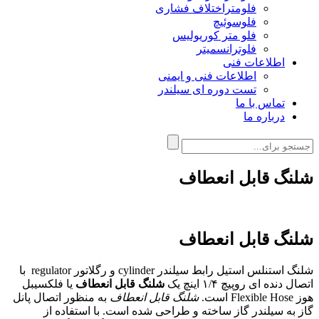
فلومتراختلاف فشاری
فلوسوئیچ
فلو متر کوریولیس
فلوترانسمیتر
اطلاعات فنی
اطلاعات فنی و ایمنی
تست دوره ای سیلندر
تماس با ما
درباره ما
شلنگ قابل انعطاف
شلنگ قابل انعطاف
شلنگ استنلس استیل رابط سیلندر cylinder و رگلاتور regulator با
اتصال دنده ای روپیچ ۱/۴ اینچ یک
شلنگ قابل انعطاف
یا فلکسیبل
هوز Flexible Hose است.
شلنگ قابل انعطاف
به منظور اتصال پانل
گاز به سیلندر گاز ساخته و طراحی شده است. با استفاده از