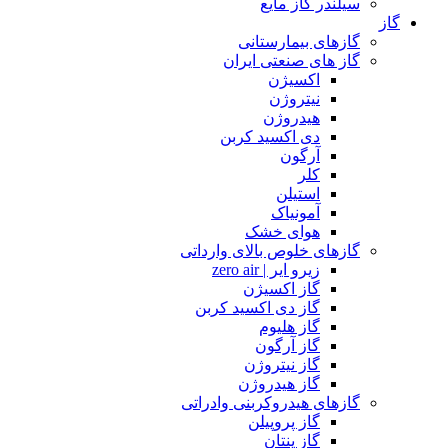
سیلندر گاز مایع
گاز
گازهای بیمارستانی
گاز های صنعتی ایران
اکسیژن
نیتروژن
هیدروژن
دی اکسید کربن
آرگون
کلر
استیلن
آمونیاک
هوای خشک
گازهای خلوص بالای وارداتی
زیرو ایر | zero air
گاز اکسیژن
گاز دی اکسید کربن
گاز هلیوم
گاز آرگون
گاز نیتروژن
گاز هیدروژن
گازهای هیدروکربنی وادراتی
گاز پروپیلن
گاز پنتان