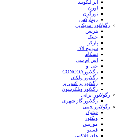
ایر لیکویید
اورن
نورگرن
روتارکس
رگولاتور آمریکایی
هریس
جنتک
پارکر
سوییچ لاک
تسکام
اس ام سی
جی او
رگلاتورCONCOA
رگلاتور ولکان
رگلاتور پراکس ایر
رگلاتور ویلکرسون
رگولاتور ایرانی
رگلاتور گاز شهری
رگولاتور چینی
فیتوک
ویکتور
موریس
فستو
های فلاکس