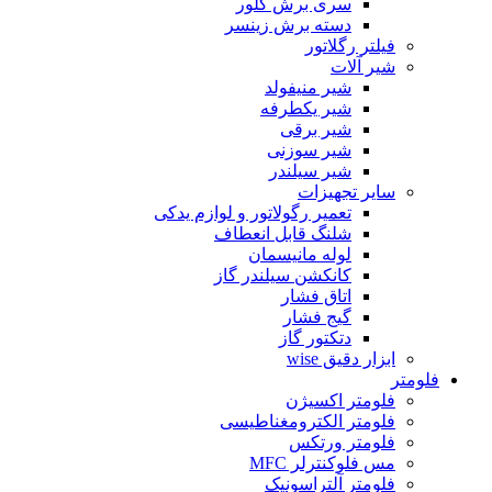
سری برش گلور
دسته برش زینسر
فیلتر رگلاتور
شیر آلات
شیر منیفولد
شیر یکطرفه
شیر برقی
شیر سوزنی
شیر سیلندر
سایر تجهیزات
تعمیر رگولاتور و لوازم یدکی
شلنگ قابل انعطاف
لوله مانیسمان
کانکشن سیلندر گاز
اتاق فشار
گیج فشار
دتکتور گاز
ابزار دقیق wise
فلومتر
فلومتر اکسیژن
فلومتر الکترومغناطیسی
فلومتر ورتکس
مس فلوکنترلر MFC
فلومتر آلتراسونیک