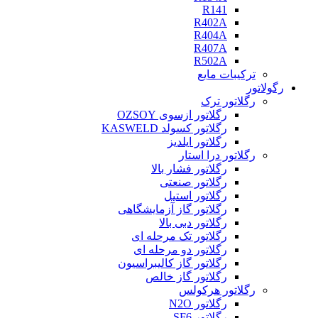
R141
R402A
R404A
R407A
R502A
ترکیبات مایع
رگولاتور
رگلاتور ترک
رگلاتور ازسوی OZSOY
رگلاتور کسولد KASWELD
رگلاتور ایلدیز
رگلاتور درا استار
رگلاتور فشار بالا
رگلاتور صنعتی
رگلاتور استیل
رگلاتور گاز آزمایشگاهی
رگلاتور دبی بالا
رگلاتور تک مرحله ای
رگلاتور دو مرحله ای
رگلاتور گاز کالیبراسیون
رگلاتور گاز خالص
رگلاتور هرکولس
رگلاتور N2O
رگلاتور SF6