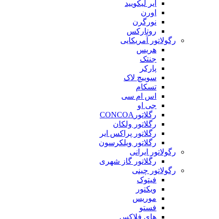
ایر لیکویید
اورن
نورگرن
روتارکس
رگولاتور آمریکایی
هریس
جنتک
پارکر
سوییچ لاک
تسکام
اس ام سی
جی او
رگلاتورCONCOA
رگلاتور ولکان
رگلاتور پراکس ایر
رگلاتور ویلکرسون
رگولاتور ایرانی
رگلاتور گاز شهری
رگولاتور چینی
فیتوک
ویکتور
موریس
فستو
های فلاکس