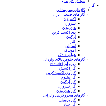
سیلندر گاز مایع
گاز
گازهای بیمارستانی
گاز های صنعتی ایران
اکسیژن
نیتروژن
هیدروژن
دی اکسید کربن
آرگون
کلر
استیلن
آمونیاک
هوای خشک
گازهای خلوص بالای وارداتی
زیرو ایر | zero air
گاز اکسیژن
گاز دی اکسید کربن
گاز هلیوم
گاز آرگون
گاز نیتروژن
گاز هیدروژن
گازهای هیدروکربنی وادراتی
گاز پروپیلن
گاز پنتان