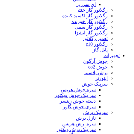
ای سی یی
رگلاتور گاز خنثی
رگلاتور گاز اکسید کننده
رگلاتور گاز خورنده
رگلاتور گاز سمی
رگلاتور گاز آتشزا
تعمیر رگلاتور
رگلاتور c10
پانل گاز
تجهیزات
جوش آرگون
جوش co2
برش پلاسما
اینورتر
سرپیک جوش
سره جوش هریس
سر پیک جوش ویکتور
دسته جوش زینسر
سری جوش گلور
سرپیک برش
نازل برش
سره برش هریس
سر پیک برش ویکتور