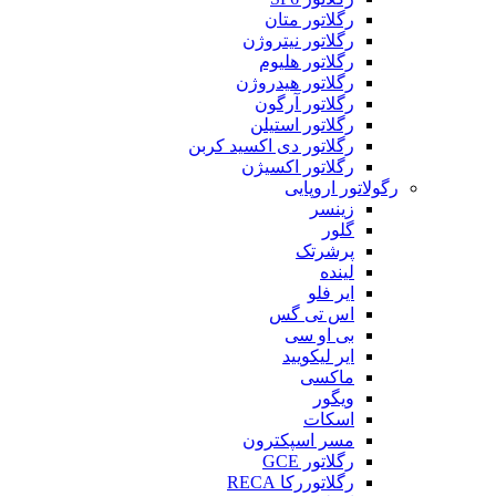
رگلاتور متان
رگلاتور نیتروژن
رگلاتور هلیوم
رگلاتور هیدروژن
رگلاتور آرگون
رگلاتور استیلن
رگلاتور دی اکسید کربن
رگلاتور اکسیژن
رگولاتور اروپایی
زینسر
گلور
پرشرتک
لینده
ایر فلو
اس تی گس
بی او سی
ایر لیکویید
ماکسی
ویگور
اسکات
مسر اسپکترون
رگلاتور GCE
رگلاتوررکا RECA