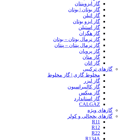
گاز ایزوپنتان
گاز بوتان | بوتان
گاز اتیلن
گاز ایزو بوتان
گاز استیلن
گاز هگزان
گاز نرمال بوتان – بوتان
گاز نرمال پنتان – پنتان
گاز پروپان
گاز متان
گاز اتان
گازهای ترکیبی
مخلوط گازی | گاز مخلوط
گاز لیزر
گاز کالیبراسیون
گاز میکس
گاز استاندارد
CALGAZ
گازهای ویژه
گازهای یخچالی و کولر
R11
R12
R22
R134A