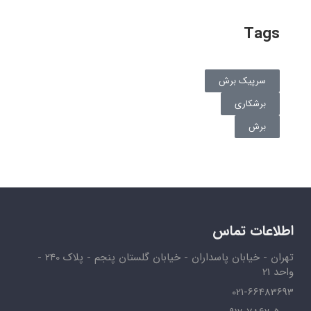
Tags
سرپیک برش
برشکاری
برش
اطلاعات تماس
تهران - خیابان پاسداران - خیابان گلستان پنجم - پلاک 240 -
واحد 21
021-66483693