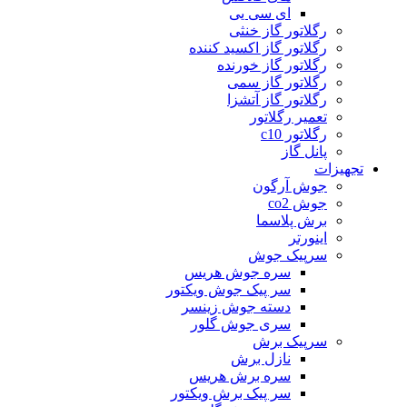
ای سی یی
رگلاتور گاز خنثی
رگلاتور گاز اکسید کننده
رگلاتور گاز خورنده
رگلاتور گاز سمی
رگلاتور گاز آتشزا
تعمیر رگلاتور
رگلاتور c10
پانل گاز
تجهیزات
جوش آرگون
جوش co2
برش پلاسما
اینورتر
سرپیک جوش
سره جوش هریس
سر پیک جوش ویکتور
دسته جوش زینسر
سری جوش گلور
سرپیک برش
نازل برش
سره برش هریس
سر پیک برش ویکتور