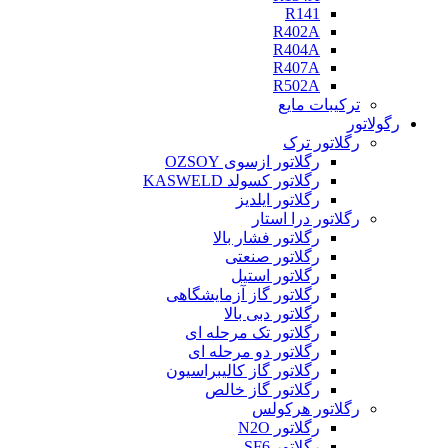
R141
R402A
R404A
R407A
R502A
ترکیبات مایع
رگولاتور
رگلاتور ترک
رگلاتور ازسوی OZSOY
رگلاتور کسولد KASWELD
رگلاتور ایلدیز
رگلاتور درا استار
رگلاتور فشار بالا
رگلاتور صنعتی
رگلاتور استیل
رگلاتور گاز آزمایشگاهی
رگلاتور دبی بالا
رگلاتور تک مرحله ای
رگلاتور دو مرحله ای
رگلاتور گاز کالیبراسیون
رگلاتور گاز خالص
رگلاتور هرکولس
رگلاتور N2O
رگلاتور SF6