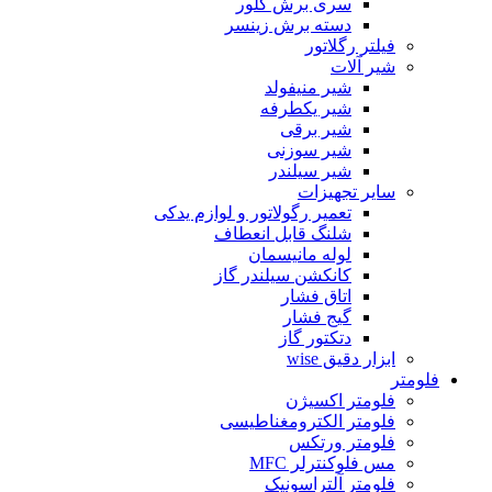
سری برش گلور
دسته برش زینسر
فیلتر رگلاتور
شیر آلات
شیر منیفولد
شیر یکطرفه
شیر برقی
شیر سوزنی
شیر سیلندر
سایر تجهیزات
تعمیر رگولاتور و لوازم یدکی
شلنگ قابل انعطاف
لوله مانیسمان
کانکشن سیلندر گاز
اتاق فشار
گیج فشار
دتکتور گاز
ابزار دقیق wise
فلومتر
فلومتر اکسیژن
فلومتر الکترومغناطیسی
فلومتر ورتکس
مس فلوکنترلر MFC
فلومتر آلتراسونیک