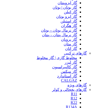
گاز ایزوپنتان
گاز بوتان | بوتان
گاز اتیلن
گاز ایزو بوتان
گاز استیلن
گاز هگزان
گاز نرمال بوتان – بوتان
گاز نرمال پنتان – پنتان
گاز پروپان
گاز متان
گاز اتان
گازهای ترکیبی
مخلوط گازی | گاز مخلوط
گاز لیزر
گاز کالیبراسیون
گاز میکس
گاز استاندارد
CALGAZ
گازهای ویژه
گازهای یخچالی و کولر
R11
R12
R22
R134A