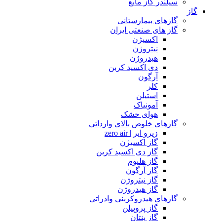
سیلندر گاز مایع
گاز
گازهای بیمارستانی
گاز های صنعتی ایران
اکسیژن
نیتروژن
هیدروژن
دی اکسید کربن
آرگون
کلر
استیلن
آمونیاک
هوای خشک
گازهای خلوص بالای وارداتی
زیرو ایر | zero air
گاز اکسیژن
گاز دی اکسید کربن
گاز هلیوم
گاز آرگون
گاز نیتروژن
گاز هیدروژن
گازهای هیدروکربنی وادراتی
گاز پروپیلن
گاز پنتان