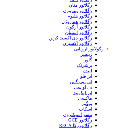
رگلاتور متان
رگلاتور نیتروژن
رگلاتور هلیوم
رگلاتور هیدروژن
رگلاتور آرگون
رگلاتور استیلن
رگلاتور دی اکسید کربن
رگلاتور اکسیژن
رگولاتور اروپایی
زینسر
گلور
پرشرتک
لینده
ایر فلو
اس تی گس
بی او سی
ایر لیکویید
ماکسی
ویگور
اسکات
مسر اسپکترون
رگلاتور GCE
رگلاتوررکا RECA