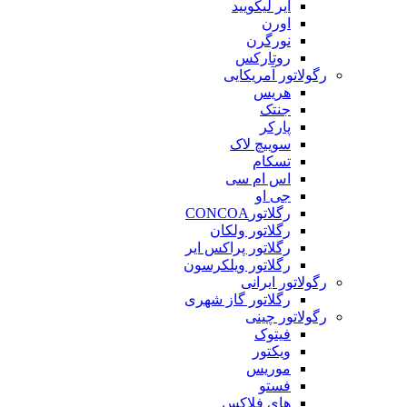
ایر لیکویید
اورن
نورگرن
روتارکس
رگولاتور آمریکایی
هریس
جنتک
پارکر
سوییچ لاک
تسکام
اس ام سی
جی او
رگلاتورCONCOA
رگلاتور ولکان
رگلاتور پراکس ایر
رگلاتور ویلکرسون
رگولاتور ایرانی
رگلاتور گاز شهری
رگولاتور چینی
فیتوک
ویکتور
موریس
فستو
های فلاکس