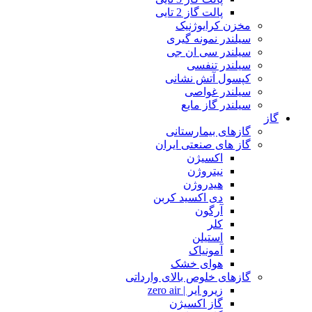
پالت گاز 2 تایی
مخزن کرایوژنیک
سیلندر نمونه گیری
سیلندر سی ان جی
سیلندر تنفسی
کپسول آتش نشانی
سیلندر غواصی
سیلندر گاز مایع
گاز
گازهای بیمارستانی
گاز های صنعتی ایران
اکسیژن
نیتروژن
هیدروژن
دی اکسید کربن
آرگون
کلر
استیلن
آمونیاک
هوای خشک
گازهای خلوص بالای وارداتی
زیرو ایر | zero air
گاز اکسیژن