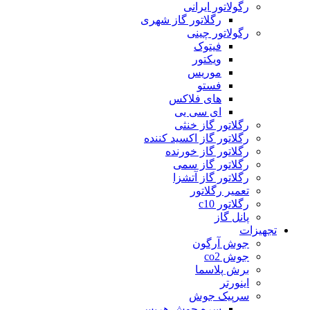
رگولاتور ایرانی
رگلاتور گاز شهری
رگولاتور چینی
فیتوک
ویکتور
موریس
فستو
های فلاکس
ای سی یی
رگلاتور گاز خنثی
رگلاتور گاز اکسید کننده
رگلاتور گاز خورنده
رگلاتور گاز سمی
رگلاتور گاز آتشزا
تعمیر رگلاتور
رگلاتور c10
پانل گاز
تجهیزات
جوش آرگون
جوش co2
برش پلاسما
اینورتر
سرپیک جوش
سره جوش هریس