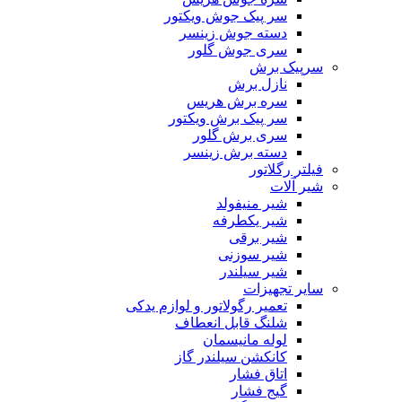
سر پیک جوش ویکتور
دسته جوش زینسر
سری جوش گلور
سرپیک برش
نازل برش
سره برش هریس
سر پیک برش ویکتور
سری برش گلور
دسته برش زینسر
فیلتر رگلاتور
شیر آلات
شیر منیفولد
شیر یکطرفه
شیر برقی
شیر سوزنی
شیر سیلندر
سایر تجهیزات
تعمیر رگولاتور و لوازم یدکی
شلنگ قابل انعطاف
لوله مانیسمان
کانکشن سیلندر گاز
اتاق فشار
گیج فشار