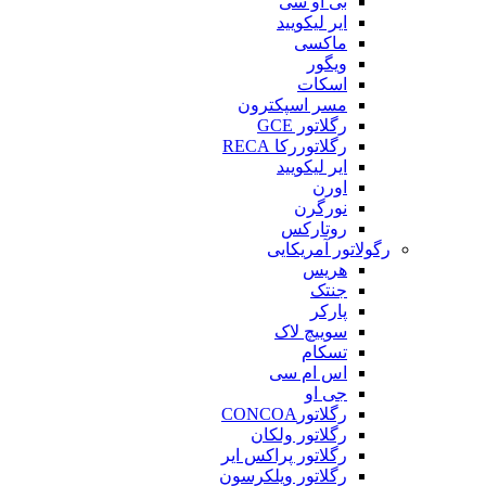
بی او سی
ایر لیکویید
ماکسی
ویگور
اسکات
مسر اسپکترون
رگلاتور GCE
رگلاتوررکا RECA
ایر لیکویید
اورن
نورگرن
روتارکس
رگولاتور آمریکایی
هریس
جنتک
پارکر
سوییچ لاک
تسکام
اس ام سی
جی او
رگلاتورCONCOA
رگلاتور ولکان
رگلاتور پراکس ایر
رگلاتور ویلکرسون