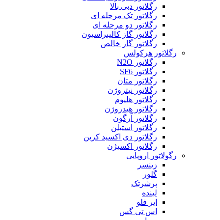
رگلاتور دبی بالا
رگلاتور تک مرحله ای
رگلاتور دو مرحله ای
رگلاتور گاز کالیبراسیون
رگلاتور گاز خالص
رگلاتور هرکولس
رگلاتور N2O
رگلاتور SF6
رگلاتور متان
رگلاتور نیتروژن
رگلاتور هلیوم
رگلاتور هیدروژن
رگلاتور آرگون
رگلاتور استیلن
رگلاتور دی اکسید کربن
رگلاتور اکسیژن
رگولاتور اروپایی
زینسر
گلور
پرشرتک
لینده
ایر فلو
اس تی گس