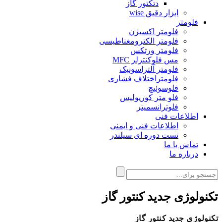
دتکتور گاز
ابزار دقیق wise
فلومتر
فلومتر اکسیژن
فلومتر الکترومغناطیسی
فلومتر ورتکس
مس فلوکنترلر MFC
فلومتر آلتراسونیک
فلومتراختلاف فشاری
فلوسوئیچ
فلو متر کوریولیس
فلوترانسمیتر
اطلاعات فنی
اطلاعات فنی و ایمنی
تست دوره ای سیلندر
تماس با ما
درباره ما
تکنولوژی جدید کنتور گاز
تکنولوژی جدید کنتور گاز