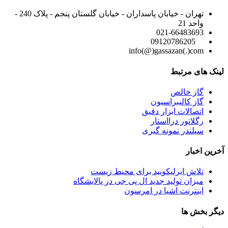
تهران - خیابان پاسداران - خیابان گلستان پنجم - پلاک 240 -
واحد 21
021-66483693
09120786205
info(@)gassazan(.)com
لینک های مرتبط
گاز خالص
گاز کالیبراسیون
اتصالات ابزار دقیق
رگلاتور درااستار
سیلندر نمونه گیری
آخرین اخبار
تلاش ایرلیکویید برای محیط زیست
میزان تولید جدید ال پی جی در پالایشگاه
اینترنت اشیا در امرسون
دیگر بخش ها