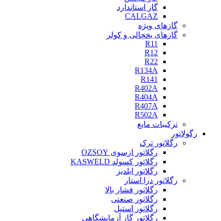
گاز استاندارد
CALGAZ
گازهای ویژه
گازهای یخچالی و کولر
R11
R12
R22
R134A
R141
R402A
R404A
R407A
R502A
ترکیبات مایع
رگولاتور
رگلاتور ترک
رگلاتور ازسوی OZSOY
رگلاتور کسولد KASWELD
رگلاتور ایلدیز
رگلاتور درا استار
رگلاتور فشار بالا
رگلاتور صنعتی
رگلاتور استیل
رگلاتور گاز آزمایشگاهی