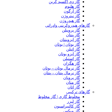
گاز دی اکسید کربن
گاز هلیوم
گاز آرگون
گاز نیتروژن
گاز هیدروژن
گازهای هیدروکربنی وادراتی
گاز پروپیلن
گاز پنتان
گاز ایزوپنتان
گاز بوتان | بوتان
گاز اتیلن
گاز ایزو بوتان
گاز استیلن
گاز هگزان
گاز نرمال بوتان – بوتان
گاز نرمال پنتان – پنتان
گاز پروپان
گاز متان
گاز اتان
گازهای ترکیبی
مخلوط گازی | گاز مخلوط
گاز لیزر
گاز کالیبراسیون
گاز میکس