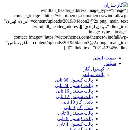
[windfall_header_address image_type="image"
contact_image="https://victorthemes.com/themes/windfall/wp-
content/uploads/2019/04/icon2@2x.png" main_text="ایران، تهران"
link_text="میدان آزادی"][windfall_header_address
image_type="image"
contact_image="https://victorthemes.com/themes/windfall/wp-
content/uploads/2019/04/icon3@2x.png" main_text="تلفن تماس"
link_text="021-123456" link="#"]
صفحه اصلی
سیلندر
کپسول گاز
پالت سیلندر
پالت کپسول 36 تایی
پالت کپسول 24 تایی
پالت سیلندر 16 تایی
پالت سیلندر 12 تایی
باندل گاز 10 تایی
باندل گاز 9 تایی
پالت سیلندر 8 تایی
پالت کپسول 6 تایی
پالت کپسول 4 تایی
پالت گاز 3 تایی