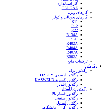
گاز استاندارد
CALGAZ
گازهای ویژه
گازهای یخچالی و کولر
R11
R12
R22
R134A
R141
R402A
R404A
R407A
R502A
ترکیبات مایع
رگولاتور
رگلاتور ترک
رگلاتور ازسوی OZSOY
رگلاتور کسولد KASWELD
رگلاتور ایلدیز
رگلاتور درا استار
رگلاتور فشار بالا
رگلاتور صنعتی
رگلاتور استیل
رگلاتور گاز آزمایشگاهی