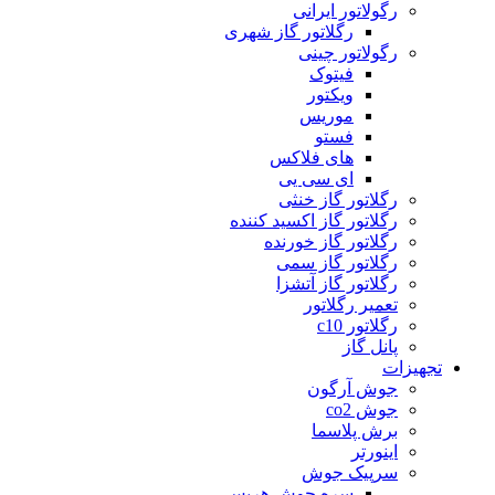
رگولاتور ایرانی
رگلاتور گاز شهری
رگولاتور چینی
فیتوک
ویکتور
موریس
فستو
های فلاکس
ای سی یی
رگلاتور گاز خنثی
رگلاتور گاز اکسید کننده
رگلاتور گاز خورنده
رگلاتور گاز سمی
رگلاتور گاز آتشزا
تعمیر رگلاتور
رگلاتور c10
پانل گاز
تجهیزات
جوش آرگون
جوش co2
برش پلاسما
اینورتر
سرپیک جوش
سره جوش هریس