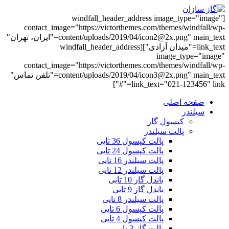
[windfall_header_address image_type="image"
contact_image="https://victorthemes.com/themes/windfall/wp-
content/uploads/2019/04/icon2@2x.png" main_text="ایران، تهران"
link_text="میدان آزادی"][windfall_header_address
image_type="image"
contact_image="https://victorthemes.com/themes/windfall/wp-
content/uploads/2019/04/icon3@2x.png" main_text="تلفن تماس"
link_text="021-123456" link="#"]
صفحه اصلی
سیلندر
کپسول گاز
پالت سیلندر
پالت کپسول 36 تایی
پالت کپسول 24 تایی
پالت سیلندر 16 تایی
پالت سیلندر 12 تایی
باندل گاز 10 تایی
باندل گاز 9 تایی
پالت سیلندر 8 تایی
پالت کپسول 6 تایی
پالت کپسول 4 تایی
پالت گاز 3 تایی