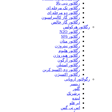
رگلاتور دبی بالا
رگلاتور تک مرحله ای
رگلاتور دو مرحله ای
رگلاتور گاز کالیبراسیون
رگلاتور گاز خالص
رگلاتور هرکولس
رگلاتور N2O
رگلاتور SF6
رگلاتور متان
رگلاتور نیتروژن
رگلاتور هلیوم
رگلاتور هیدروژن
رگلاتور آرگون
رگلاتور استیلن
رگلاتور دی اکسید کربن
رگلاتور اکسیژن
رگولاتور اروپایی
زینسر
گلور
پرشرتک
لینده
ایر فلو
اس تی گس