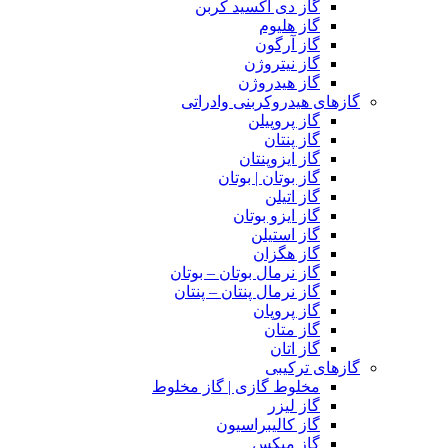
گاز دی اکسید کربن
گاز هلیوم
گاز آرگون
گاز نیتروژن
گاز هیدروژن
گازهای هیدروکربنی وادراتی
گاز پروپیلن
گاز پنتان
گاز ایزوپنتان
گاز بوتان | بوتان
گاز اتیلن
گاز ایزو بوتان
گاز استیلن
گاز هگزان
گاز نرمال بوتان – بوتان
گاز نرمال پنتان – پنتان
گاز پروپان
گاز متان
گاز اتان
گازهای ترکیبی
مخلوط گازی | گاز مخلوط
گاز لیزر
گاز کالیبراسیون
گاز میکس