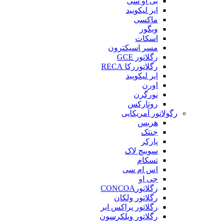
بی او سی
ایر لیکویید
ماکسی
ویگور
اسکات
مسر اسپکترون
رگلاتور GCE
رگلاتوررکا RECA
ایر لیکویید
اورن
نورگرن
روتارکس
رگولاتور آمریکایی
هریس
جنتک
پارکر
سوییچ لاک
تسکام
اس ام سی
جی او
رگلاتورCONCOA
رگلاتور ولکان
رگلاتور پراکس ایر
رگلاتور ویلکرسون