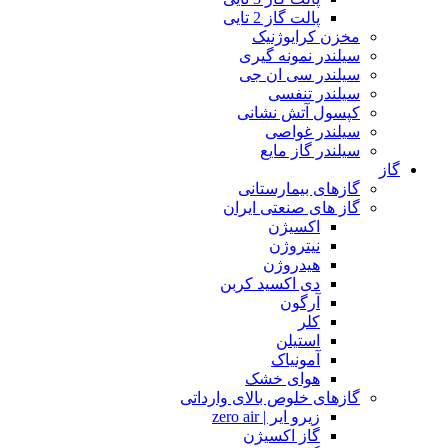
پالت گاز 2 تایی
مخزن کرایوژنیک
سیلندر نمونه گیری
سیلندر سی ان جی
سیلندر تنفسی
کپسول آتش نشانی
سیلندر غواصی
سیلندر گاز مایع
گاز
گازهای بیمارستانی
گاز های صنعتی ایران
اکسیژن
نیتروژن
هیدروژن
دی اکسید کربن
آرگون
کلر
استیلن
آمونیاک
هوای خشک
گازهای خلوص بالای وارداتی
زیرو ایر | zero air
گاز اکسیژن