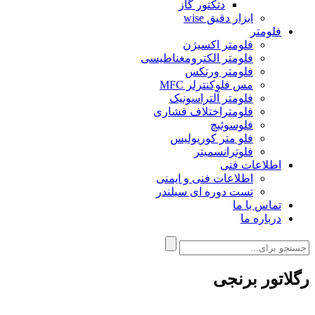
دتکتور گاز
ابزار دقیق wise
فلومتر
فلومتر اکسیژن
فلومتر الکترومغناطیسی
فلومتر ورتکس
مس فلوکنترلر MFC
فلومتر آلتراسونیک
فلومتراختلاف فشاری
فلوسوئیچ
فلو متر کوریولیس
فلوترانسمیتر
اطلاعات فنی
اطلاعات فنی و ایمنی
تست دوره ای سیلندر
تماس با ما
درباره ما
رگلاتور برنجی