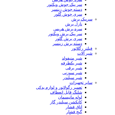
سر پیک جوش ویکتور
دسته جوش زینسر
سری جوش گلور
سرپیک برش
نازل برش
سره برش هریس
سر پیک برش ویکتور
سری برش گلور
دسته برش زینسر
فیلتر رگلاتور
شیر آلات
شیر منیفولد
شیر یکطرفه
شیر برقی
شیر سوزنی
شیر سیلندر
سایر تجهیزات
تعمیر رگولاتور و لوازم یدکی
شلنگ قابل انعطاف
لوله مانیسمان
کانکشن سیلندر گاز
اتاق فشار
گیج فشار