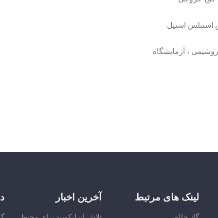
س استنلس استیل
روشیمی ، آزمایشگاه
لینک های مرتبط
آخرین اخبار
د
گاز خالص
تلاش ایرلیکویید برای محیط
گا