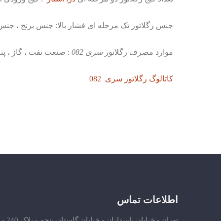
جنس رگلاتور تک مرحله ای فشار بالا: جنس برنج ، جن
موارد مصرف رگلاتور
سری 082
: صنعت نفت ، گاز ، پت
کاتالوگ رگلاتور سری 082
اطلاعات تماس
تهران - خیابان پاسداران - خیابان گلستان پنجم - پلاک 240 -