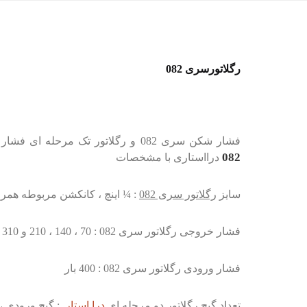
رگلاتورسری 082
فشار شکن سری 082 و رگلاتور تک مرحله ای فشار بالا درااستار کره جنوبی سایز نرمال این رگلاتور 1/4اینچ مناسب برای سرکپسول طراحی شده است. رگلاتور
082
درااستاری با مشخصات
سایز
رگلاتور سری 082
: ¼ اینچ ، کانکشن مربوطه همراه
فشار خروجی رگلاتور سری 082 : 70 ، 140 ، 210 و 310 بار
فشار ورودی رگلاتور سری 082 : 400 بار
تعداد گیج رگلاتور دو مرحله ای
درا استار
: گیج ورودی ،