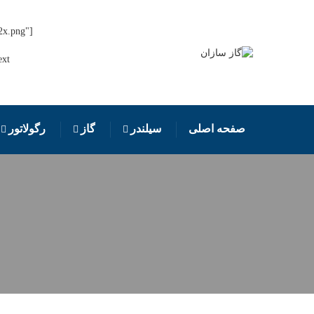
2x.png"
صفحه اصلی
سیلندر
گاز
رگولاتور