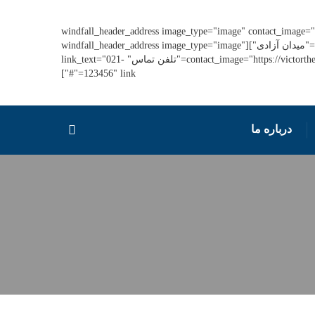
[windfall_header_address image_type="image" contact_image="
main_text="ایران، تهران" link_text="میدان آزادی"][windfall_header_address image_type="image"
contact_image="https://victorthemes.com/themes/windfall/wp-content/uploads/2019/04/icon3@2x.png" main_text="تلفن تماس" link_text="021-
123456" link="#"]
درباره ما