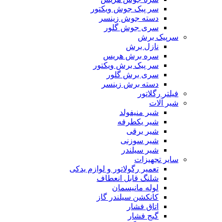
سر پیک جوش ویکتور
دسته جوش زینسر
سری جوش گلور
سرپیک برش
نازل برش
سره برش هریس
سر پیک برش ویکتور
سری برش گلور
دسته برش زینسر
فیلتر رگلاتور
شیر آلات
شیر منیفولد
شیر یکطرفه
شیر برقی
شیر سوزنی
شیر سیلندر
سایر تجهیزات
تعمیر رگولاتور و لوازم یدکی
شلنگ قابل انعطاف
لوله مانیسمان
کانکشن سیلندر گاز
اتاق فشار
گیج فشار