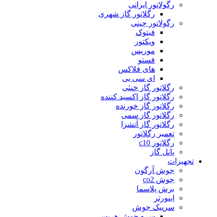
رگولاتور ایرانی
رگلاتور گاز شهری
رگولاتور چینی
فیتوک
ویکتور
موریس
فستو
های فلاکس
ای سی یی
رگلاتور گاز خنثی
رگلاتور گاز اکسید کننده
رگلاتور گاز خورنده
رگلاتور گاز سمی
رگلاتور گاز آتشزا
تعمیر رگلاتور
رگلاتور c10
پانل گاز
تجهیزات
جوش آرگون
جوش co2
برش پلاسما
اینورتر
سرپیک جوش
سره جوش هریس