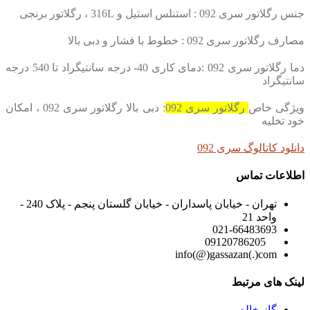
جنس رگلاتور سری 092 : استنلس استیل و 316L ، رگلاتور برنجی
مصارف رگلاتور سری 092 : خطوط با فشار و دبی بالا
دما رگلاتور سری 092 :دمای کاری 40- درجه سانتیگراد تا 540 درجه
سانتیگراد
ویژگی خاص
رگلاتور سری 092
: دبی بالا رگلاتور سری 092 ، امکان
خود تخلیه
دانلود کاتالوگ سری 092
اطلاعات تماس
تهران - خیابان پاسداران - خیابان گلستان پنجم - پلاک 240 -
واحد 21
021-66483693
09120786205
info(@)gassazan(.)com
لینک های مرتبط
گاز خالص