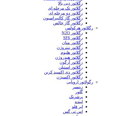
رگلاتور دبی بالا
رگلاتور تک مرحله ای
رگلاتور دو مرحله ای
رگلاتور گاز کالیبراسیون
رگلاتور گاز خالص
رگلاتور هرکولس
رگلاتور N2O
رگلاتور SF6
رگلاتور متان
رگلاتور نیتروژن
رگلاتور هلیوم
رگلاتور هیدروژن
رگلاتور آرگون
رگلاتور استیلن
رگلاتور دی اکسید کربن
رگلاتور اکسیژن
رگولاتور اروپایی
زینسر
گلور
پرشرتک
لینده
ایر فلو
اس تی گس