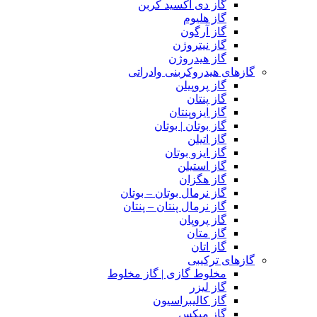
گاز دی اکسید کربن
گاز هلیوم
گاز آرگون
گاز نیتروژن
گاز هیدروژن
گازهای هیدروکربنی وادراتی
گاز پروپیلن
گاز پنتان
گاز ایزوپنتان
گاز بوتان | بوتان
گاز اتیلن
گاز ایزو بوتان
گاز استیلن
گاز هگزان
گاز نرمال بوتان – بوتان
گاز نرمال پنتان – پنتان
گاز پروپان
گاز متان
گاز اتان
گازهای ترکیبی
مخلوط گازی | گاز مخلوط
گاز لیزر
گاز کالیبراسیون
گاز میکس