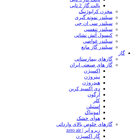
پالت گاز 2 تایی
مخزن کرایوژنیک
سیلندر نمونه گیری
سیلندر سی ان جی
سیلندر تنفسی
کپسول آتش نشانی
سیلندر غواصی
سیلندر گاز مایع
گاز
گازهای بیمارستانی
گاز های صنعتی ایران
اکسیژن
نیتروژن
هیدروژن
دی اکسید کربن
آرگون
کلر
استیلن
آمونیاک
هوای خشک
گازهای خلوص بالای وارداتی
زیرو ایر | zero air
گاز اکسیژن