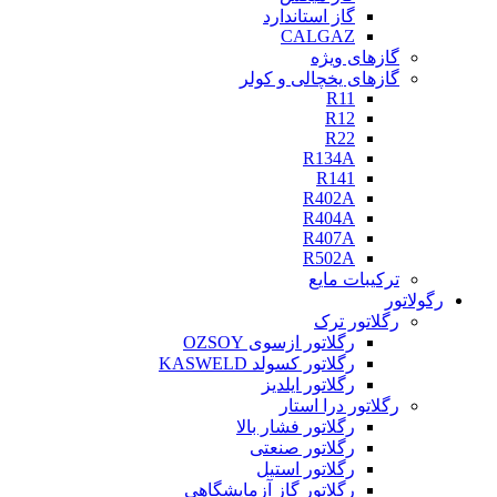
گاز استاندارد
CALGAZ
گازهای ویژه
گازهای یخچالی و کولر
R11
R12
R22
R134A
R141
R402A
R404A
R407A
R502A
ترکیبات مایع
رگولاتور
رگلاتور ترک
رگلاتور ازسوی OZSOY
رگلاتور کسولد KASWELD
رگلاتور ایلدیز
رگلاتور درا استار
رگلاتور فشار بالا
رگلاتور صنعتی
رگلاتور استیل
رگلاتور گاز آزمایشگاهی