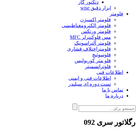
دتکتور گاز
ابزار دقیق wise
فلومتر
فلومتر اکسیژن
فلومتر الکترومغناطیسی
فلومتر ورتکس
مس فلوکنترلر MFC
فلومتر آلتراسونیک
فلومتراختلاف فشاری
فلوسوئیچ
فلو متر کوریولیس
فلوترانسمیتر
اطلاعات فنی
اطلاعات فنی و ایمنی
تست دوره ای سیلندر
تماس با ما
درباره ما
رگلاتور سری 092