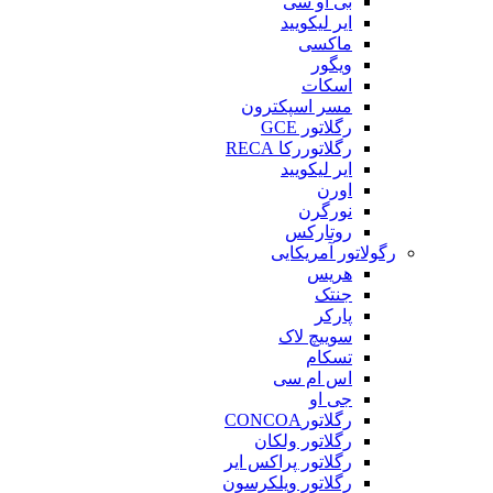
بی او سی
ایر لیکویید
ماکسی
ویگور
اسکات
مسر اسپکترون
رگلاتور GCE
رگلاتوررکا RECA
ایر لیکویید
اورن
نورگرن
روتارکس
رگولاتور آمریکایی
هریس
جنتک
پارکر
سوییچ لاک
تسکام
اس ام سی
جی او
رگلاتورCONCOA
رگلاتور ولکان
رگلاتور پراکس ایر
رگلاتور ویلکرسون