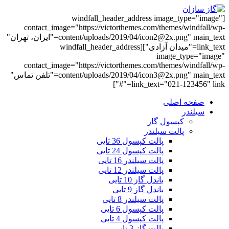
[windfall_header_address image_type="image"
contact_image="https://victorthemes.com/themes/windfall/wp-
content/uploads/2019/04/icon2@2x.png" main_text="ایران، تهران"
link_text="میدان آزادی"][windfall_header_address
image_type="image"
contact_image="https://victorthemes.com/themes/windfall/wp-
content/uploads/2019/04/icon3@2x.png" main_text="تلفن تماس"
link_text="021-123456" link="#"]
صفحه اصلی
سیلندر
کپسول گاز
پالت سیلندر
پالت کپسول 36 تایی
پالت کپسول 24 تایی
پالت سیلندر 16 تایی
پالت سیلندر 12 تایی
باندل گاز 10 تایی
باندل گاز 9 تایی
پالت سیلندر 8 تایی
پالت کپسول 6 تایی
پالت کپسول 4 تایی
پالت گاز 3 تایی