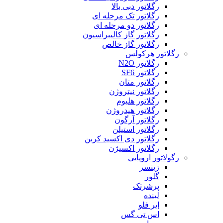
رگلاتور دبی بالا
رگلاتور تک مرحله ای
رگلاتور دو مرحله ای
رگلاتور گاز کالیبراسیون
رگلاتور گاز خالص
رگلاتور هرکولس
رگلاتور N2O
رگلاتور SF6
رگلاتور متان
رگلاتور نیتروژن
رگلاتور هلیوم
رگلاتور هیدروژن
رگلاتور آرگون
رگلاتور استیلن
رگلاتور دی اکسید کربن
رگلاتور اکسیژن
رگولاتور اروپایی
زینسر
گلور
پرشرتک
لینده
ایر فلو
اس تی گس