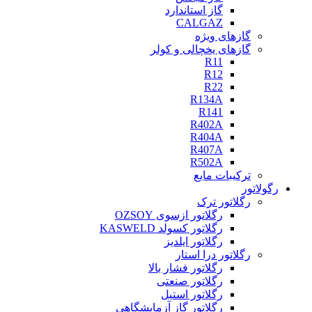
گاز استاندارد
CALGAZ
گازهای ویژه
گازهای یخچالی و کولر
R11
R12
R22
R134A
R141
R402A
R404A
R407A
R502A
ترکیبات مایع
رگولاتور
رگلاتور ترک
رگلاتور ازسوی OZSOY
رگلاتور کسولد KASWELD
رگلاتور ایلدیز
رگلاتور درا استار
رگلاتور فشار بالا
رگلاتور صنعتی
رگلاتور استیل
رگلاتور گاز آزمایشگاهی