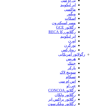
بی او سی
ایر لیکویید
ماکسی
ویگور
اسکات
مسر اسپکترون
رگلاتور GCE
رگلاتوررکا RECA
ایر لیکویید
اورن
نورگرن
روتارکس
رگولاتور آمریکایی
هریس
جنتک
پارکر
سوییچ لاک
تسکام
اس ام سی
جی او
رگلاتورCONCOA
رگلاتور ولکان
رگلاتور پراکس ایر
رگلاتور ویلکرسون