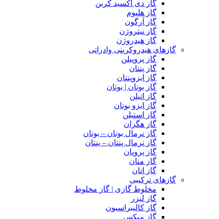
گاز دی اکسید کربن
گاز هلیوم
گاز آرگون
گاز نیتروژن
گاز هیدروژن
گازهای هیدروکربنی وادراتی
گاز پروپیلن
گاز پنتان
گاز ایزوپنتان
گاز بوتان | بوتان
گاز اتیلن
گاز ایزو بوتان
گاز استیلن
گاز هگزان
گاز نرمال بوتان – بوتان
گاز نرمال پنتان – پنتان
گاز پروپان
گاز متان
گاز اتان
گازهای ترکیبی
مخلوط گازی | گاز مخلوط
گاز لیزر
گاز کالیبراسیون
گاز میکس