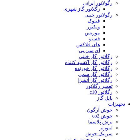
رگولاتور ایرانی
رگلاتور گاز شهری
رگولاتور چینی
فیتوک
ویکتور
موریس
فستو
های فلاکس
ای سی یی
رگلاتور گاز خنثی
رگلاتور گاز اکسید کننده
رگلاتور گاز خورنده
رگلاتور گاز سمی
رگلاتور گاز آتشزا
تعمیر رگلاتور
رگلاتور c10
پانل گاز
تجهیزات
جوش آرگون
جوش co2
برش پلاسما
اینورتر
سرپیک جوش
سره جوش هریس