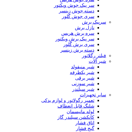
سر پیک جوش ویکتور
دسته جوش زینسر
سری جوش گلور
سرپیک برش
نازل برش
سره برش هریس
سر پیک برش ویکتور
سری برش گلور
دسته برش زینسر
فیلتر رگلاتور
شیر آلات
شیر منیفولد
شیر یکطرفه
شیر برقی
شیر سوزنی
شیر سیلندر
سایر تجهیزات
تعمیر رگولاتور و لوازم یدکی
شلنگ قابل انعطاف
لوله مانیسمان
کانکشن سیلندر گاز
اتاق فشار
گیج فشار