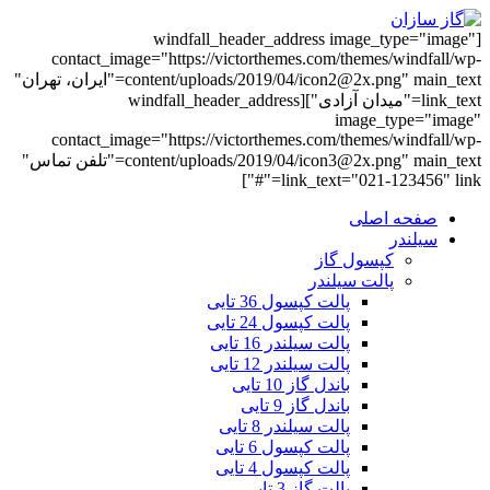
[windfall_header_address image_type="image"
contact_image="https://victorthemes.com/themes/windfall/wp-
content/uploads/2019/04/icon2@2x.png" main_text="ایران، تهران"
link_text="میدان آزادی"][windfall_header_address
image_type="image"
contact_image="https://victorthemes.com/themes/windfall/wp-
content/uploads/2019/04/icon3@2x.png" main_text="تلفن تماس"
link_text="021-123456" link="#"]
صفحه اصلی
سیلندر
کپسول گاز
پالت سیلندر
پالت کپسول 36 تایی
پالت کپسول 24 تایی
پالت سیلندر 16 تایی
پالت سیلندر 12 تایی
باندل گاز 10 تایی
باندل گاز 9 تایی
پالت سیلندر 8 تایی
پالت کپسول 6 تایی
پالت کپسول 4 تایی
پالت گاز 3 تایی