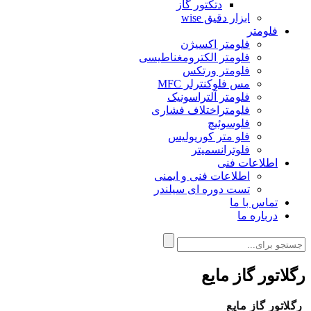
دتکتور گاز
ابزار دقیق wise
فلومتر
فلومتر اکسیژن
فلومتر الکترومغناطیسی
فلومتر ورتکس
مس فلوکنترلر MFC
فلومتر آلتراسونیک
فلومتراختلاف فشاری
فلوسوئیچ
فلو متر کوریولیس
فلوترانسمیتر
اطلاعات فنی
اطلاعات فنی و ایمنی
تست دوره ای سیلندر
تماس با ما
درباره ما
رگلاتور گاز مایع
رگلاتور گاز مایع