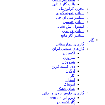
پالت گاز 2 تایی
مخزن کرایوژنیک
سیلندر نمونه گیری
سیلندر سی ان جی
سیلندر تنفسی
کپسول آتش نشانی
سیلندر غواصی
سیلندر گاز مایع
گاز
گازهای بیمارستانی
گاز های صنعتی ایران
اکسیژن
نیتروژن
هیدروژن
دی اکسید کربن
آرگون
کلر
استیلن
آمونیاک
هوای خشک
گازهای خلوص بالای وارداتی
زیرو ایر | zero air
گاز اکسیژن