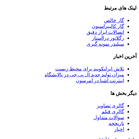
لینک های مرتبط
گاز خالص
گاز کالیبراسیون
اتصالات ابزار دقیق
رگلاتور درااستار
سیلندر نمونه گیری
آخرین اخبار
تلاش ایرلیکویید برای محیط زیست
میزان تولید جدید ال پی جی در پالایشگاه
اینترنت اشیا در امرسون
دیگر بخش ها
گالری تصاویر
گالری فیلم
سوالات متداول
تاریخچه
اخبار