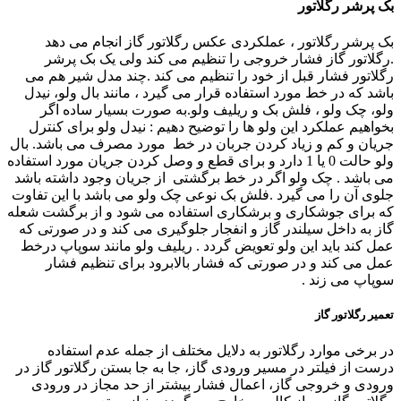
بک پرشر رگلاتور
بک پرشر رگلاتور ، عملکردی عکس رگلاتور گاز انجام می دهد
.رگلاتور گاز فشار خروجی را تنظیم می کند ولی یک بک پرشر
رگلاتور فشار قبل از خود را تنظیم می کند .چند مدل شیر هم می
باشد که در خط مورد استفاده قرار می گیرد ، مانند بال ولو، نیدل
ولو، چک ولو ، فلش بک و ریلیف ولو.به صورت بسیار ساده اگر
بخواهیم عملکرد این ولو ها را توضیح دهیم : نیدل ولو برای کنترل
جریان و کم و زیاد کردن جربان در خط مورد مصرف می باشد. بال
ولو حالت 0 یا 1 دارد و برای قطع و وصل کردن جریان مورد استفاده
می باشد . چک ولو اگر در خط برگشتی از جریان وجود داشته باشد
جلوی آن را می گیرد .فلش بک نوعی چک ولو می باشد با این تفاوت
که برای جوشکاری و برشکاری استفاده می شود و از برگشت شعله
گاز به داخل سیلندر گاز و انفجار جلوگیری می کند و در صورتی که
عمل کند باید این ولو تعویض گردد . ریلیف ولو مانند سوپاپ درخط
عمل می کند و در صورتی که فشار بالابرود برای تنظیم فشار
سوپاپ می زند .
تعمیر رگلاتور گاز
در برخی موارد رگلاتور به دلایل مختلف از جمله عدم استفاده
درست از فیلتر در مسیر ورودی گاز، جا به جا بستن رگلاتور گاز در
ورودی و خروجی گاز، اعمال فشار بیشتر از حد مجاز در ورودی