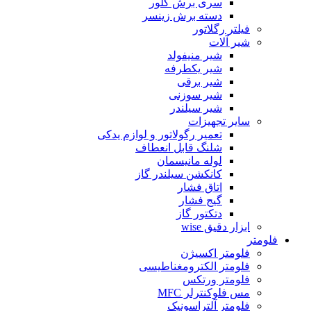
سری برش گلور
دسته برش زینسر
فیلتر رگلاتور
شیر آلات
شیر منیفولد
شیر یکطرفه
شیر برقی
شیر سوزنی
شیر سیلندر
سایر تجهیزات
تعمیر رگولاتور و لوازم یدکی
شلنگ قابل انعطاف
لوله مانیسمان
کانکشن سیلندر گاز
اتاق فشار
گیج فشار
دتکتور گاز
ابزار دقیق wise
فلومتر
فلومتر اکسیژن
فلومتر الکترومغناطیسی
فلومتر ورتکس
مس فلوکنترلر MFC
فلومتر آلتراسونیک