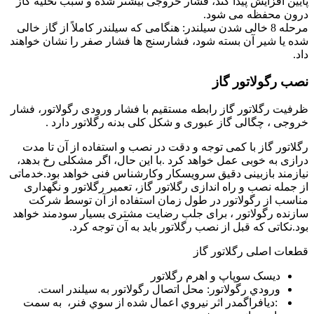
ﭘﺎﯾﯿﻦ اﻓﺰاﯾﺶ ﭘﯿﺪا ﮐﻨﺪ، ﻓﺸﺎر ﺧﺮوﺟﯽ ﺑﯿﺸﺘﺮ ﺷﺪه و ﺳﺒﺐ ﺗﺨﻠﯿﻪ ﮔﺎز
درون ﻣﺤﻔﻈﻪ ﻣﯽ ﺷﻮد.
ﻣﺮﺣﻠﻪ 8 ﺧﺎﻟﯽ ﺷﺪن ﺳﯿﻠﻨﺪر: ﻫﻨﮕﺎﻣﯽ ﮐﻪ ﺳﯿﻠﻨﺪر ﮐﺎﻣﻼً از ﮔﺎز ﺧﺎﻟﯽ
ﺷﺪه ﯾﺎ ﺷﯿﺮ آن ﺑﺴﺘﻪ ﺷﻮد، ﻓﺸﺎرﺳﻨﺞ ﻫﺎ ﻓﺸﺎر ﺻﻔﺮ را ﻧﺸﺎن ﺧﻮاﻫﻨﺪ
داد.
نصب رگولاتور گاز
ظرفیت رگلاتور گاز رابطه مستقیم با فشار ورودی رگولاتور، فشار
خروجی ، چگالی گاز عبوری و شکل کلی بدنه رگلاتور دارد
.
رگلاتور گاز با کمی توجه و دقت در نصب و استفاده از آن تا مدت
درازی به خوبی عمل خواهد کرد .با این حال، اگر مشکلی رخ بدهد،
نیازمند بازبینی دقیق سرویسکار وکارشناس فنی خواهد بود.خدماتی
از جمله نصب و راه اندازی رگلاتور گاز، تعمیر رگلاتور و نگهداری
مناسب از رگولاتور در طول زمان استفاده از آن توسط شرکت
سازنده رگولاتور ، برای جلب رضایت مشتری بسیار سودمند خواهد
بود.نکاتی که قبل از نصب رگلاتور باید به آن توجه کرد.
قطعات اصلی رگلاتور گاز
دیسک سوپاپ و اهرم رگلاتور
ورودي رﮔﻮﻻﺗﻮر: ﻣﺤﻞ اﺗﺼﺎل رﮔﻮﻻﺗﻮر ﺑﻪ ﺳﯿﻠﻨﺪر اﺳﺖ.
:دیافراگمدر اﺛﺮ ﻧﯿﺮوي اﻋﻤﺎل ﺷﺪه از ﺳﻮي ﻓﻨﺮ، ﺑﻪ ﺳﻤﺖ