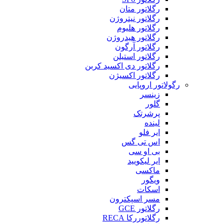
رگلاتور متان
رگلاتور نیتروژن
رگلاتور هلیوم
رگلاتور هیدروژن
رگلاتور آرگون
رگلاتور استیلن
رگلاتور دی اکسید کربن
رگلاتور اکسیژن
رگولاتور اروپایی
زینسر
گلور
پرشرتک
لینده
ایر فلو
اس تی گس
بی او سی
ایر لیکویید
ماکسی
ویگور
اسکات
مسر اسپکترون
رگلاتور GCE
رگلاتوررکا RECA