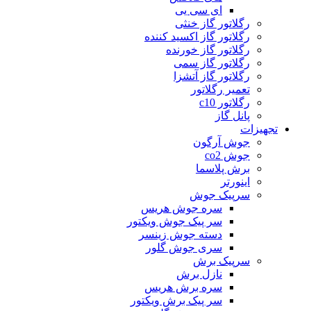
ای سی یی
رگلاتور گاز خنثی
رگلاتور گاز اکسید کننده
رگلاتور گاز خورنده
رگلاتور گاز سمی
رگلاتور گاز آتشزا
تعمیر رگلاتور
رگلاتور c10
پانل گاز
تجهیزات
جوش آرگون
جوش co2
برش پلاسما
اینورتر
سرپیک جوش
سره جوش هریس
سر پیک جوش ویکتور
دسته جوش زینسر
سری جوش گلور
سرپیک برش
نازل برش
سره برش هریس
سر پیک برش ویکتور