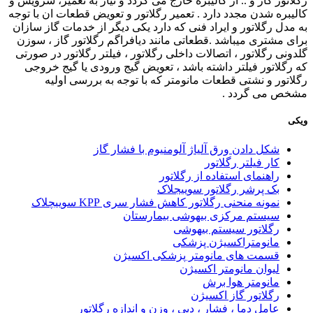
رگلاتور گاز و .. از کالیبره خارج می گردد و نیاز به تعمیر، سرویس و
کالیبره شدن مجدد دارد . تعمیر رگلاتور و تعویض قطعات ان با توجه
به مدل رگلاتور و ایراد فنی که دارد یکی دیگر از خدمات گاز سازان
برای مشتری میباشد .قطعاتی مانند دیافراگم رگلاتور گاز ، سوزن
گلدونی رگلاتور ، اتصالات داخلی رگلاتور ، فیلتر رگلاتور در صورتی
که رگلاتور فیلتر داشته باشد ، تعویض گیج ورودی یا گیج خروجی
رگلاتور و نشتی قطعات مانومتر که با توجه به بررسی اولیه
مشخص می گردد
.
ویکی
شکل دادن ورق آلیاژ آلومنیوم با فشار گاز
کار فیلتر رگلاتور
راهنمای استفاده از رگلاتور
بک پرشر رگلاتور سوییجلاک
نمونه منحنی رگلاتور کاهش فشار سری KPP سوییچلاک
سیستم مرکزی بیهوشی بیمارستان
رگلاتور سیستم بیهوشی
مانومتراکسیژن پزشکی
قسمت های مانومتر پزشکی اکسیژن
لیوان مانومتر اکسیژن
مانومتر هوا برش
رگلاتور گاز اکسیژن
عامل دما ، فشار ، دبی ، وزن و اندازه رگلاتور