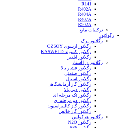
R141
R402A
R404A
R407A
R502A
ترکیبات مایع
رگولاتور
رگلاتور ترک
رگلاتور ازسوی OZSOY
رگلاتور کسولد KASWELD
رگلاتور ایلدیز
رگلاتور درا استار
رگلاتور فشار بالا
رگلاتور صنعتی
رگلاتور استیل
رگلاتور گاز آزمایشگاهی
رگلاتور دبی بالا
رگلاتور تک مرحله ای
رگلاتور دو مرحله ای
رگلاتور گاز کالیبراسیون
رگلاتور گاز خالص
رگلاتور هرکولس
رگلاتور N2O
رگلاتور SF6