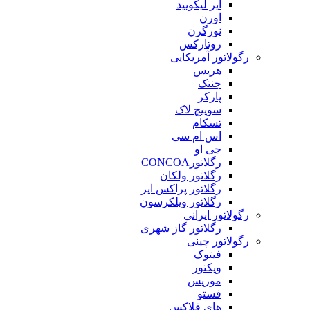
ایر لیکویید
اورن
نورگرن
روتارکس
رگولاتور آمریکایی
هریس
جنتک
پارکر
سوییچ لاک
تسکام
اس ام سی
جی او
رگلاتورCONCOA
رگلاتور ولکان
رگلاتور پراکس ایر
رگلاتور ویلکرسون
رگولاتور ایرانی
رگلاتور گاز شهری
رگولاتور چینی
فیتوک
ویکتور
موریس
فستو
های فلاکس