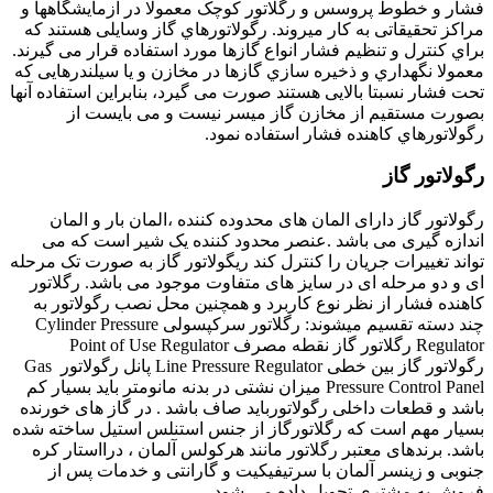
فشار و خطوط پروسس و رگلاتور کوچک معمولا در آزمایشگاهها و
مراکز تحقیقاتی به کار میروند.
رﮔﻮﻻﺗﻮرﻫﺎي ﮔﺎز وﺳﺎﯾﻠﯽ ﻫﺴﺘﻨﺪ ﮐﻪ
ﺑﺮاي ﮐﻨﺘﺮل و ﺗﻨﻈﯿﻢ ﻓﺸﺎر اﻧﻮاع ﮔﺎزﻫﺎ ﻣﻮرد اﺳﺘﻔﺎده ﻗﺮار ﻣﯽ ﮔﯿﺮﻧﺪ.
ﻣﻌﻤﻮﻻ ﻧﮕﻬﺪاري و ذﺧﯿﺮه ﺳﺎزي ﮔﺎزﻫﺎ در ﻣﺨﺎزن و ﯾﺎ ﺳﯿﻠﻨﺪرﻫﺎﯾﯽ ﮐﻪ
ﺗﺤﺖ ﻓﺸﺎر ﻧﺴﺒﺘﺎ ﺑﺎﻻﯾﯽ ﻫﺴﺘﻨﺪ ﺻﻮرت ﻣﯽ ﮔﯿﺮد، ﺑﻨﺎﺑﺮاﯾﻦ اﺳﺘﻔﺎده آﻧﻬﺎ
ﺑﺼﻮرت ﻣﺴﺘﻘﯿﻢ از ﻣﺨﺎزن ﮔﺎز ﻣﯿﺴﺮ
ﻧﯿﺴﺖ و ﻣﯽ ﺑﺎﯾﺴﺖ از
رﮔﻮﻻﺗﻮرﻫﺎي ﮐﺎﻫﻨﺪه ﻓﺸﺎر اﺳﺘﻔﺎده ﻧﻤﻮد.
رگولاتور گاز
رگولاتور گاز دارای المان های محدوده کننده ،المان بار و المان
اندازه گیری می باشد
.
عنصر محدود کننده یک شیر است که می
تواند تغییرات جریان را کنترل کند
ریگولاتور گاز به صورت تک مرحله
ای و دو مرحله ای در سایز های متفاوت موجود می باشد. رگلاتور
کاهنده فشار از نظر نوع کاربرد و همچنین محل نصب رگولاتور به
چند دسته تقسیم میشوند
:
رگلاتور سرکپسولی
Cylinder Pressure
Regulator
رگلاتور گاز نقطه مصرف
Point of Use Regulator
رگولاتور گاز بین خطی
Line Pressure Regulator
پانل رگولاتور
Gas
Pressure Control Panel
میزان نشتی در بدنه مانومتر باید بسیار کم
باشد و قطعات داخلی رگولاتورباید صاف باشد . در گاز های خورنده
بسیار مهم است که رگلاتورگاز از جنس استنلس استیل ساخته شده
باشد. برندهای معتبر رگلاتور مانند هرکولس آلمان ، درااستار کره
جنوبی و زینسر آلمان با سرتیفیکیت و گارانتی و خدمات پس از
فروش به مشتری تحویل داده می شود
.