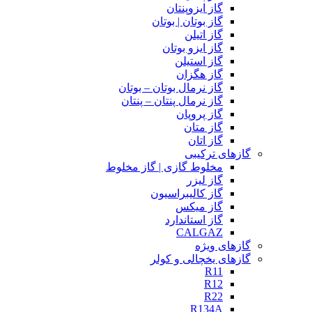
گاز ایزوپنتان
گاز بوتان | بوتان
گاز اتیلن
گاز ایزو بوتان
گاز استیلن
گاز هگزان
گاز نرمال بوتان – بوتان
گاز نرمال پنتان – پنتان
گاز پروپان
گاز متان
گاز اتان
گازهای ترکیبی
مخلوط گازی | گاز مخلوط
گاز لیزر
گاز کالیبراسیون
گاز میکس
گاز استاندارد
CALGAZ
گازهای ویژه
گازهای یخچالی و کولر
R11
R12
R22
R134A