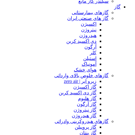
سیلندر گاز مایع
گاز
گازهای بیمارستانی
گاز های صنعتی ایران
اکسیژن
نیتروژن
هیدروژن
دی اکسید کربن
آرگون
کلر
استیلن
آمونیاک
هوای خشک
گازهای خلوص بالای وارداتی
زیرو ایر | zero air
گاز اکسیژن
گاز دی اکسید کربن
گاز هلیوم
گاز آرگون
گاز نیتروژن
گاز هیدروژن
گازهای هیدروکربنی وادراتی
گاز پروپیلن
گاز پنتان