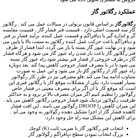
عملکرد رگلاتور گاز
رگلاتورگاز
بر اساس قانون برنولی در سیالات عمل می کند . رگلاتور
گاز سه قسمت اصلی دارد ، قسمت فنر فشار گاز ، قسمت مقایسه
گر و اندازه گیر یا دیافراگم و قسمت عمل کننده. برآیند فشار بر فنر
و دیافراگم باعث حرکت عمل کننده رگلاتور به سمت بالا یا پایین می
شود و در نهایت عبور گاز بسته یا باز می گردد. ابتدا فشار از طرف
فنر رگلاتور گاز باعث باز شدن راه عبور گاز می شود و هرگاه فشار
گاز درطرف خروجی از فشار فنر بیشتر شود راه عبور گاز بسته
می شود تا در با مصرف فشار خروجی کاهش پیدا کند بعد دوباره
راه عبور گاز از رگلاتور گا
ز
باز می شود و این عمل به صورت
متناوب ادامه پیدا می کند .فلو مصرفی نیز در طرز کار رگولاتور
بسیار اهمیت دارد. یکی از مشکلات موقع کار با رگلاتور فنری این
است که موقع کار با آن اگر برای مصرف معینی در فشار خاص
رگولاتور را تنظیم کنیم اگر میزان مصرف بالا تر برود و به حداکثر
ظرفیت رگولاتور نزدیک شود فشار خروجی رگلاتور کاهش می یابد .
این میزان کاهش را DROOP
رگولاتور می نامند . این افت فشار
کاهنده فشار گاز از اجزا تشکیل دهنده رگولاتور به وجود می آید .
برای کاهش این مشکل سه راه حل وجود دارد
:
انتخاب فنر رگلاتور گاز با ضريب ثابت (K) كوچك
بزرگ انتخاب نمودن سطح ديافراگم رگولاتور گاز