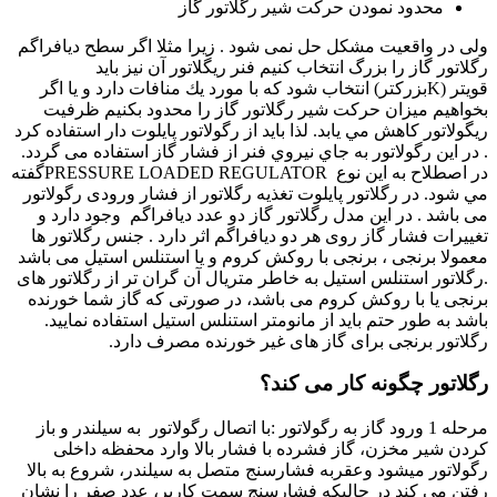
محدود نمودن حركت شير رگلاتور گاز
ولی در واقعیت مشکل حل نمی شود . زيرا مثلا اگر سطح ديافراگم
رگلاتور گاز را بزرگ انتخاب كنيم فنر ریگلاتور آن نيز بايد
قويتر
(K
بزركتر
)
انتخاب شود كه با مورد يك منافات دارد و يا اگر
بخواهيم ميزان حركت شير رگلاتور گاز را محدود بكنيم ظرفيت
ریگولاتور كاهش مي يابد. لذا باید از رگولاتور پايلوت دار استفاده کرد
. در اين رگولاتور به جاي نيروي فنر از فشار گاز استفاده می گردد.
در اصطلاح به اين نوع
PRESSURE LOADED REGULATOR
گفته
مي شود. در رگلاتور پایلوت تغذیه رگلاتور از فشار ورودی رگولاتور
می باشد . در این مدل رگلاتور گاز دو عدد دیافراگم وجود دارد و
تغییرات فشار گاز روی هر دو دیافراگم اثر دارد
.
جنس رگلاتور ها
معمولا برنجی ، برنجی با روکش کروم و یا استنلس استیل می باشد
.رگلاتور استنلس استیل به خاطر متریال آن گران تر از رگلاتور های
برنجی یا با روکش کروم می باشد،
در صورتی که گاز شما خورنده
باشد به طور حتم باید از مانومتر استنلس استیل استفاده نمایید.
رگلاتور برنجی برای گاز های غیر خورنده مصرف دارد
.
رگلاتور چگونه کار می کند؟
ﻣﺮﺣﻠﻪ 1 ورود ﮔﺎز ﺑﻪ رﮔﻮﻻﺗﻮر
:
ﺑﺎ اﺗﺼﺎل رﮔﻮﻻﺗﻮر ﺑﻪ ﺳﯿﻠﻨﺪر و ﺑﺎز
ﮐﺮدن ﺷﯿﺮ مخزن، ﮔﺎز ﻓﺸﺮده ﺑﺎ ﻓﺸﺎر ﺑﺎﻻ وارد ﻣﺤﻔﻈﻪ داﺧﻠﯽ
رﮔﻮﻻﺗﻮر ﻣﯿﺸﻮد وﻋﻘﺮﺑﻪ ﻓﺸﺎرﺳﻨﺞ ﻣﺘﺼﻞ ﺑﻪ ﺳﯿﻠﻨﺪر، ﺷﺮوع ﺑﻪ ﺑﺎﻻ
رﻓﺘﻦ ﻣﯽ ﮐﻨﺪ در ﺣﺎﻟﯿﮑﻪ ﻓﺸﺎرﺳﻨﺞ ﺳﻤﺖ ﮐﺎرﺑﺮ، ﻋﺪد ﺻﻔﺮ را ﻧﺸﺎن