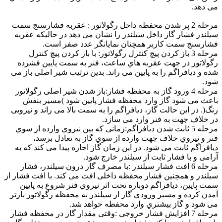
ﻣﯽ دﻫﺪ.
ﻣﺮﺣﻠﻪ 2 ﭘﺮ ﺷﺪن ﻣﺤﻔﻈﻪ داخل رﮔﻮﻻﺗﻮر :
ﻋﻘﺮﺑﻪ ﻓﺸﺎرﺳﻨﺞ ﺳﻤﺖ
ﺳﯿﻠﻨﺪر ﻓﺸﺎر ﮔﺎز داﺧﻞ ﺳﯿﻠﻨﺪر را ﻧﺸﺎن ﻣﯽ دﻫﺪ در ﺣﺎﻟﯿﮑﻪ ﻋﻘﺮﺑﻪ
ﻓﺸﺎرﺳﻨﺞ ﺳﻤﺖ ﮐﺎرﺑﺮ ﻫﻤﭽﻨﺎن ﻧﻤﺎﯾﺎﻧﮕﺮ ﻋﺪد ﺻﻔﺮ اﺳﺖ.
ﻣﺮﺣﻠﻪ 3 ﺑﺎز ﮐﺮدن ﭘﯿﭻ ﮐﻨﺘﺮل رﮔﻮﻻﺗﻮر:
ﺑﺎ ﺑﺎز ﮐﺮدن ﭘﯿﭻ ﮐﻨﺘﺮل
رﮔﻮﻻﺗﻮر در ﺟﻬﺖ ﻋﻘﺮﺑﻪ ﻫﺎي ﺳﺎﻋﺖ، ﻓﻨﺮ ﺑﻪ ﺳﻤﺖ ﭘﺎﯾﯿﻦ ﻓﺸﺮده
ﺷﺪه و دﯾﺎﻓﺮاﮔﻢ را ﺑﻪ ﭘﺎﯾﯿﻦ ﻣﯽ راﻧﺪ. ﺑﺪﯾﻦ ﺗﺮﺗﯿﺐ ﺷﯿﺮ اﺻﻠﯽ ﺑﺎز ﻣﯽ
ﺷﻮد.
مرﺣﻠﻪ 4 ورود ﮔﺎز ﺑﻪ ﻣﺤﻔﻈﻪ ﻓﺸﺎر:ﺑﺎز ﺷﺪن ﺷﯿﺮ اﺻﻠﯽ رﮔﻮﻻﺗﻮر
ﺑﺎﻋﺚ ﻣﯽ ﺷﻮد ﮔﺎز وارد ﻣﺤﻔﻈﻪ ﻓﺸﺎر ﭘﺎﯾﯿﻦ ﺷﻮد )ﻣﺴﯿﺮ ﺑﻨﻔﺶ
رﻧﮓ(. در اﯾﻦ ﺣﺎﻟﺖ ﮔﺎز، دﯾﺎﻓﺮاﮔﻢ را ﺑﻪ ﺳﻤﺖ ﺑﺎﻻ ﻣﯽ راﻧﺪ و ﻧﯿﺮوﯾﯽ
در ﺧﻼف ﺟﻬﺖ ﺑﻪ ﻓﻨﺮ وارد ﻣﯽ ﺳﺎزد.
ﻣﺮﺣﻠﻪ 5 ﺛﺎﺑﺖ ﺷﺪن دﯾﺎﻓﺮاﮔﻢ:زﻣﺎﻧﯽ ﮐﻪ ﺑﯿﻦ ﻧﯿﺮوي وارده از ﺳﻮي
ﻓﻨﺮ و ﻧﯿﺮوي ﺧﻼف ﺟﻬﺖ وارده از ﺳﻮي ﮔﺎز ﺑﻪ ﺗﻌﺎدل ﺑﺮﺳﺪ،
دﯾﺎﻓﺮاﮔﻢ ﺛﺎﺑﺖ ﻣﯽ ﺷﻮد. در اﯾﻦ زﻣﺎن ﮔﺎز اﺟﺎزه ﭘﯿﺪا ﻣﯽ ﮐﻨﺪ ﮐﻪ ﺑﻪ
آراﻣﯽ و ﺑﺎ ﻓﺸﺎر ﺛﺎﺑﺖ از ﺳﯿﻠﻨﺪر ﺧﺎرج ﺷﻮد.
ﻣﺮﺣﻠﻪ 6 اﻓﺖ ﻓﺸﺎر ﺳﯿﻠﻨﺪر :ﺑﺎ ﻣﺼﺮف ﮔﺎز درون ﺳﯿﻠﻨﺪر، ﻓﺸﺎر
ﺳﯿﻠﻨﺪر و ﻫﻤﭽﻨﯿﻦ ﻓﺸﺎر ﻣﺤﻔﻈﻪ داﺧﻠﯽ اﻓﺖ ﻣﯽ ﮐﻨﺪ. ﺑﺎ اﻓﺖ ﻓﺸﺎر از
ﺳﻤﺖ ﭘﺎﯾﯿﻦ، دﯾﺎﻓﺮاﮔﻢ دوﺑﺎره ﺗﺤﺖ اﺛﺮ ﻧﯿﺮوي ﻓﻨﺮ ﺷﺮوع ﺑﻪ ﭘﺎﯾﯿﻦ
آﻣﺪن ﮐﺮده و ﻣﺴﯿﺮ ورودي ﮔﺎز از ﺳﯿﻠﻨﺪر ﺑﻪ ﻣﺤﻔﻈﻪ رﮔﻮﻻﺗﻮر ﺑﺎزﺗﺮ
ﻣﯽ ﺷﻮد و ﮔﺎز ﺑﯿﺸﺘﺮي وارد ﻣﺤﻔﻈﻪ ﺧﻮاﻫﺪ ﺷﺪ.
ﻣﺮﺣﻠﻪ 7 اﻓﺰاﯾﺶ ﻓﺸﺎر ﺧﺮوﺟﯽ :وﻗﺘﯽ ﻣﻘﺪار ﮔﺎز در ﻣﺤﻔﻈﻪ ﻓﺸﺎر