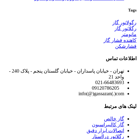
Tags
رگولاتور گاز
رگلاتور گاز
مانومتر
کاهنده فشار گاز
فشارشکن
اطلاعات تماس
تهران - خیابان پاسداران - خیابان گلستان پنجم - پلاک 240 -
واحد 21
021-66483693
09120786205
info(@)gassazan(.)com
لینک های مرتبط
گاز خالص
گاز کالیبراسیون
اتصالات ابزار دقیق
رگلاتور درااستار