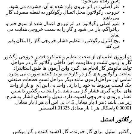
ﭘﺎﯾﯿﻦ راﻧﺪه ﻣﯽ ﺷﻮد.
فنر اصلی : در اﺛﺮ ﻧﯿﺮوي وارد ﺷﺪه ﺑﻪ آن، ﻓﺸﺮده ﻣﯽ ﺷﻮد.
ﺧﺮوﺟﯽ رﮔﻮﻻﺗﻮر: ﻣﺤﻞ اﺗﺼﺎل رﮔﻮﻻﺗﻮر ﺑﻪ ﻧﻘﻄﻪ ﻣﺼﺮف ﮔﺎز
ﻣﯽ ﺑﺎﺷﺪ
ﺷﯿﺮ اﺻﻠﯽ رﮔﻮﻻﺗﻮر: در اﺛﺮ ﻧﯿﺮوي اﻋﻤﺎل ﺷﺪه از ﺳﻮي ﻓﻨﺮ و
دﯾﺎﻓﺮاﮔﻢ، ﺑﺎز ﻣﯽ ﺷﻮد و ﮔﺎز را ﺑﻪ ﺳﻤﺖ ﺧﺮوﺟﯽ ﻫﺪاﯾﺖ ﻣﯽ
ﻧﻤﺎﯾﺪ.
پیچ ﮐﻨﺘﺮل رﮔﻮﻻﺗﻮر: ﺗﻨﻈﯿﻢ ﻓﺸﺎر ﺧﺮوﺟﯽ ﮔﺎز را اﻣﮑﺎن ﭘﺬﯾﺮ
ﻣﯽ ﮐﻨﺪ
دو آزمون اطمینان از صحت تنظیم و عملکرد فشار خروجی رگلاتور
گاز و آزمون نشت و مقاومت اجزا داخلی رگلاتور گاز در مراحل
تولید مانومتر گاز انجام می گیرد واین آزمون ها طبق استاندراد
ساخت رگولاتور های گاز در کارخانه تولید کننده صورت می پذیرد.
تمامی این مراحل آزمون مانند دیگر مراحل تست قطعات صنعتی
چک لیست مربوط به خود را دارد .
واحد پی اس آی و بار از واحد
های اندازه گیری فشار گاز می باشد . در انتخاب رگلاتور دانستن
فشار ورودی و خروجی اهمیت دارد. تبدیل واحدهای فشار به شرح
زیر می باشد
:
هر 1 بار معادل 14.5 پی اس آی
هر 1 بار معادل
0.00001 پاسکال
هر 1 بار معادل 1.01325اتمسفر
رگلاتور استیل
رگلاتور استیل برای گاز خورنده، گاز اکسید کننده و گاز میکس