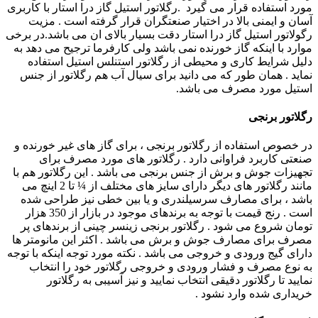
مورد استفاده قرار می گیرد .رگلاتور استیل گاز درا استار با کاربری
آسان و ایمنی بالا در اختیار صنعتگران قرار گرفته است . مزیت
رگولاتور استیل گاز درا استار دقت بسیار بالای ان می باشد.در برخی
موارد با اینکه گاز خورنده نمی باشد ولی کارفرما ترجیح می دهد به
دلیل شرایط کاری و محیطی از رگلاتور استنلس استیل استفاده
نماید . همان طور که می دانید برای سیال آب هم رگلاتور از جنس
استیل مورد مصرف می باشد.
رگلاتور برنجی
در خصوص استفاده از رگلاتور برنجی ، برای گاز های غیر خورنده و
صنعتی کاربرد فراوانی دارد . رگلاتور های مورد مصرف برای
تجهیزات جوش و برش از جنس برنجی می باشد . این رگلاتور هم با
مانند رگلاتور های دیگر دارای سایز های مختلف از ¼ تا 2 اینچ می
باشد ، برای مصارف سرسیلندری و یا بین خطی نیز طراحی شده
است . رنج قیمت با توجه به برندهای موجود در بازار از 350 هزار
تومان شروع می شود . رگلاتور برنجی زینسر چینی از برندهای پر
مصرف برای مصارف جوش و برش می باشد . اکثر این مانومتر ها
دارای گیج ورودی و خروجی می باشد . نکته مورد توجه اینکه با توجه
به نوع مصرف و فشار ورودی و خروجی رگلاتور خود را انتخاب
نمایید تا رگلاتور دقیقی انتخاب نمایید و نیز آسیبی به رگلاتور
خریداری شده وارد نشود .