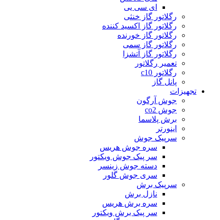
ای سی یی
رگلاتور گاز خنثی
رگلاتور گاز اکسید کننده
رگلاتور گاز خورنده
رگلاتور گاز سمی
رگلاتور گاز آتشزا
تعمیر رگلاتور
رگلاتور c10
پانل گاز
تجهیزات
جوش آرگون
جوش co2
برش پلاسما
اینورتر
سرپیک جوش
سره جوش هریس
سر پیک جوش ویکتور
دسته جوش زینسر
سری جوش گلور
سرپیک برش
نازل برش
سره برش هریس
سر پیک برش ویکتور