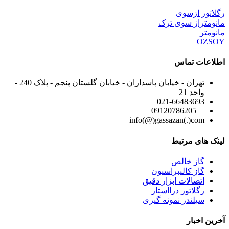
رگلاتور ازسوی
مانومتراز سوی ترک
مانومتر
OZSOY
اطلاعات تماس
تهران - خیابان پاسداران - خیابان گلستان پنجم - پلاک 240 -
واحد 21
021-66483693
09120786205
info(@)gassazan(.)com
لینک های مرتبط
گاز خالص
گاز کالیبراسیون
اتصالات ابزار دقیق
رگلاتور درااستار
سیلندر نمونه گیری
آخرین اخبار