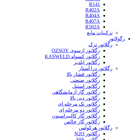
R141
R402A
R404A
R407A
R502A
ترکیبات مایع
رگولاتور
رگلاتور ترک
رگلاتور ازسوی OZSOY
رگلاتور کسولد KASWELD
رگلاتور ایلدیز
رگلاتور درا استار
رگلاتور فشار بالا
رگلاتور صنعتی
رگلاتور استیل
رگلاتور گاز آزمایشگاهی
رگلاتور دبی بالا
رگلاتور تک مرحله ای
رگلاتور دو مرحله ای
رگلاتور گاز کالیبراسیون
رگلاتور گاز خالص
رگلاتور هرکولس
رگلاتور N2O
رگلاتور SF6