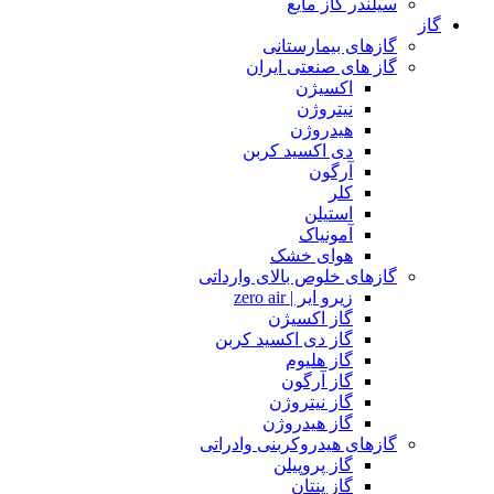
سیلندر گاز مایع
گاز
گازهای بیمارستانی
گاز های صنعتی ایران
اکسیژن
نیتروژن
هیدروژن
دی اکسید کربن
آرگون
کلر
استیلن
آمونیاک
هوای خشک
گازهای خلوص بالای وارداتی
زیرو ایر | zero air
گاز اکسیژن
گاز دی اکسید کربن
گاز هلیوم
گاز آرگون
گاز نیتروژن
گاز هیدروژن
گازهای هیدروکربنی وادراتی
گاز پروپیلن
گاز پنتان