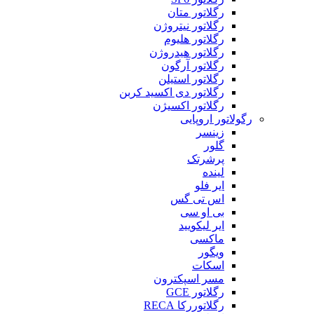
رگلاتور متان
رگلاتور نیتروژن
رگلاتور هلیوم
رگلاتور هیدروژن
رگلاتور آرگون
رگلاتور استیلن
رگلاتور دی اکسید کربن
رگلاتور اکسیژن
رگولاتور اروپایی
زینسر
گلور
پرشرتک
لینده
ایر فلو
اس تی گس
بی او سی
ایر لیکویید
ماکسی
ویگور
اسکات
مسر اسپکترون
رگلاتور GCE
رگلاتوررکا RECA