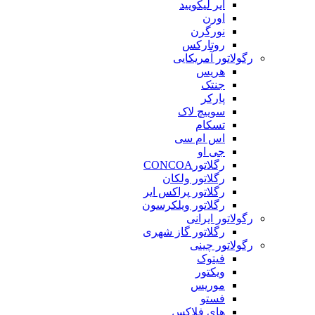
ایر لیکویید
اورن
نورگرن
روتارکس
رگولاتور آمریکایی
هریس
جنتک
پارکر
سوییچ لاک
تسکام
اس ام سی
جی او
رگلاتورCONCOA
رگلاتور ولکان
رگلاتور پراکس ایر
رگلاتور ویلکرسون
رگولاتور ایرانی
رگلاتور گاز شهری
رگولاتور چینی
فیتوک
ویکتور
موریس
فستو
های فلاکس