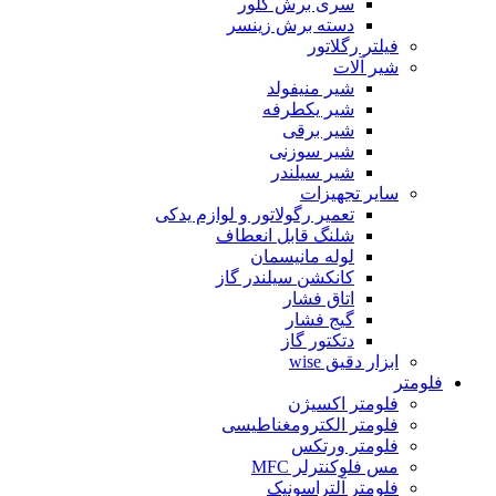
سری برش گلور
دسته برش زینسر
فیلتر رگلاتور
شیر آلات
شیر منیفولد
شیر یکطرفه
شیر برقی
شیر سوزنی
شیر سیلندر
سایر تجهیزات
تعمیر رگولاتور و لوازم یدکی
شلنگ قابل انعطاف
لوله مانیسمان
کانکشن سیلندر گاز
اتاق فشار
گیج فشار
دتکتور گاز
ابزار دقیق wise
فلومتر
فلومتر اکسیژن
فلومتر الکترومغناطیسی
فلومتر ورتکس
مس فلوکنترلر MFC
فلومتر آلتراسونیک