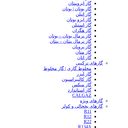
گاز ایزوپنتان
گاز بوتان | بوتان
گاز اتیلن
گاز ایزو بوتان
گاز استیلن
گاز هگزان
گاز نرمال بوتان – بوتان
گاز نرمال پنتان – پنتان
گاز پروپان
گاز متان
گاز اتان
گازهای ترکیبی
مخلوط گازی | گاز مخلوط
گاز لیزر
گاز کالیبراسیون
گاز میکس
گاز استاندارد
CALGAZ
گازهای ویژه
گازهای یخچالی و کولر
R11
R12
R22
R134A