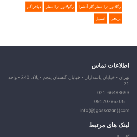
رگلاتور درااستار گاز آتشزا
رگولاتور درااستار
دیافراگم
برنجی
استیل
اطلاعات تماس
تهران - خیابان پاسداران - خیابان گلستان پنجم - پلاک 240 - واحد
21
021-66483693
09120786205
info(@)gassazan(.)com
لینک های مرتبط
گاز خالص