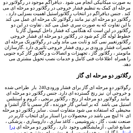
به صورت میکانیکی انجام می شود . دیافراگم موجود در رگولاتور دو
مرحله ای کمک به تنظیم فشار خروجی در رگلاتور دو مرحله ای می
کند . جنس دیافراگم در انتخاب رگلاتوراستیل اهمیت بسزایی دارد .
رگلاتور دو مرحله ای نیز مانند رگولاتور تک مرحله ای
عمل می کند
با این تفاوت که به صورت سری عمل می کند . تفاوت در این دو
رگلاتور در این است که هنگامی که فشار داخل کپسول گاز یا
خطوط لوله گاز کم شود در رگلاتور دو مرحله ای فشار خروجی
رگلاتورتغییر نمی کند و ثابت می ماند ولی در رگولاتورتک مرحله ای
تغییرات فشار ورودی بر روی فشار خروجی تاثیری دارد .گازسازان
مانومتر ، رگلاتور گاز ، تجهیزات و اتصالات و رگلاتور گاز کره جنوبی
را همراه اطلاعات فنی کامل و خدمات نصب تحویل مشتری می
دهد.
رگلاتور دو مرحله ای گاز
رگولاتور دو مرحله ای گاز برای فشار ورودی240 بار طراحی شده
و خروجی آن نیز رنج گسترده ای دارد. جنس رگلاتور دو مرحله ای
مانند رگولاتور دو مرحله از رنج ،
رگلاتور برنجی ،
کروم و استنلس
استیل می باشد که بر اساس گاز خورنده ، گاز سمی یا گاز آتشزا و
محیطی که استفاده می شود متفاوت است . سایز رگلاتور دو مرحله
ای ¼ اینچ می باشد در محصولات درا استار برای انتخاب کاربر در
صنعت نفت ، گاز ، پتروشیمی ، کاغذ سازی ، داروسازی ، پزشکی ،
صنابع غذایی ، آزمایشگاهی وجود دارد . رگلاتور دو مرحله ای
درا
استار
با گارانتی و خدمات پس از فروش برای مشتری نصب می