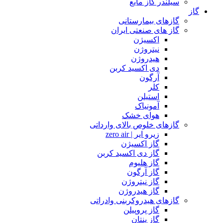
سیلندر گاز مایع
گاز
گازهای بیمارستانی
گاز های صنعتی ایران
اکسیژن
نیتروژن
هیدروژن
دی اکسید کربن
آرگون
کلر
استیلن
آمونیاک
هوای خشک
گازهای خلوص بالای وارداتی
زیرو ایر | zero air
گاز اکسیژن
گاز دی اکسید کربن
گاز هلیوم
گاز آرگون
گاز نیتروژن
گاز هیدروژن
گازهای هیدروکربنی وادراتی
گاز پروپیلن
گاز پنتان