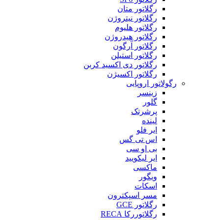
رگلاتور متان
رگلاتور نیتروژن
رگلاتور هلیوم
رگلاتور هیدروژن
رگلاتور آرگون
رگلاتور استیلن
رگلاتور دی اکسید کربن
رگلاتور اکسیژن
رگولاتور اروپایی
زینسر
گلور
پرشرتک
لینده
ایر فلو
اس تی گس
بی او سی
ایر لیکویید
ماکسی
ویگور
اسکات
مسر اسپکترون
رگلاتور GCE
رگلاتوررکا RECA