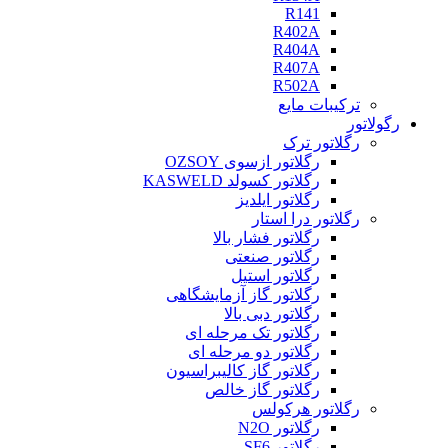
R141
R402A
R404A
R407A
R502A
ترکیبات مایع
رگولاتور
رگلاتور ترک
رگلاتور ازسوی OZSOY
رگلاتور کسولد KASWELD
رگلاتور ایلدیز
رگلاتور درا استار
رگلاتور فشار بالا
رگلاتور صنعتی
رگلاتور استیل
رگلاتور گاز آزمایشگاهی
رگلاتور دبی بالا
رگلاتور تک مرحله ای
رگلاتور دو مرحله ای
رگلاتور گاز کالیبراسیون
رگلاتور گاز خالص
رگلاتور هرکولس
رگلاتور N2O
رگلاتور SF6