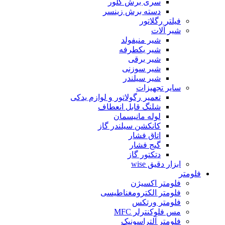
سری برش گلور
دسته برش زینسر
فیلتر رگلاتور
شیر آلات
شیر منیفولد
شیر یکطرفه
شیر برقی
شیر سوزنی
شیر سیلندر
سایر تجهیزات
تعمیر رگولاتور و لوازم یدکی
شلنگ قابل انعطاف
لوله مانیسمان
کانکشن سیلندر گاز
اتاق فشار
گیج فشار
دتکتور گاز
ابزار دقیق wise
فلومتر
فلومتر اکسیژن
فلومتر الکترومغناطیسی
فلومتر ورتکس
مس فلوکنترلر MFC
فلومتر آلتراسونیک