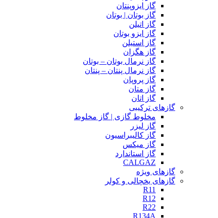
گاز ایزوپنتان
گاز بوتان | بوتان
گاز اتیلن
گاز ایزو بوتان
گاز استیلن
گاز هگزان
گاز نرمال بوتان – بوتان
گاز نرمال پنتان – پنتان
گاز پروپان
گاز متان
گاز اتان
گازهای ترکیبی
مخلوط گازی | گاز مخلوط
گاز لیزر
گاز کالیبراسیون
گاز میکس
گاز استاندارد
CALGAZ
گازهای ویژه
گازهای یخچالی و کولر
R11
R12
R22
R134A