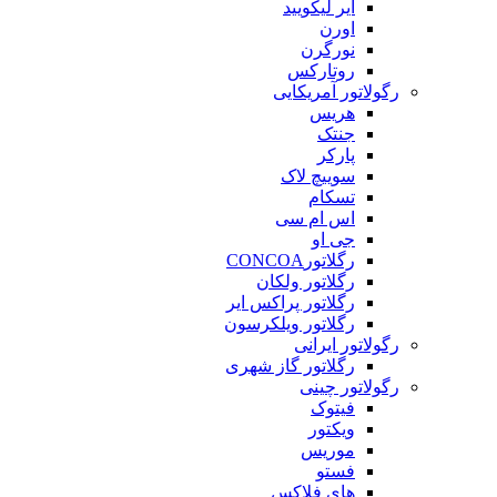
ایر لیکویید
اورن
نورگرن
روتارکس
رگولاتور آمریکایی
هریس
جنتک
پارکر
سوییچ لاک
تسکام
اس ام سی
جی او
رگلاتورCONCOA
رگلاتور ولکان
رگلاتور پراکس ایر
رگلاتور ویلکرسون
رگولاتور ایرانی
رگلاتور گاز شهری
رگولاتور چینی
فیتوک
ویکتور
موریس
فستو
های فلاکس