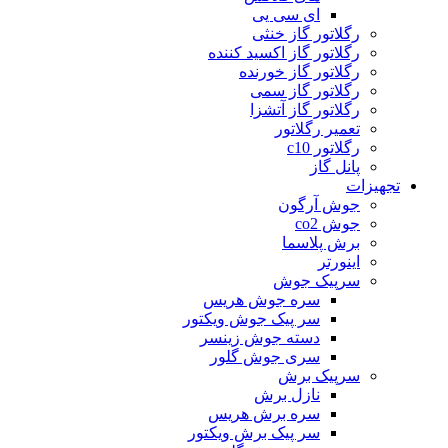
ای سی یی
رگلاتور گاز خنثی
رگلاتور گاز اکسید کننده
رگلاتور گاز خورنده
رگلاتور گاز سمی
رگلاتور گاز آتشزا
تعمیر رگلاتور
رگلاتور c10
پانل گاز
تجهیزات
جوش آرگون
جوش co2
برش پلاسما
اینورتر
سرپیک جوش
سره جوش هریس
سر پیک جوش ویکتور
دسته جوش زینسر
سری جوش گلور
سرپیک برش
نازل برش
سره برش هریس
سر پیک برش ویکتور