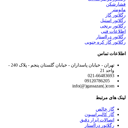
فشارشکن
مانومتر
رگلاتور گاز
رگلاتور استیل
رگلاتور برنجی
اطلاعات فنی
رگلاتور درااستار
رگلاتور گاز کره جنوبی
اطلاعات تماس
تهران - خیابان پاسداران - خیابان گلستان پنجم - پلاک 240 -
واحد 21
021-66483693
09120786205
info(@)gassazan(.)com
لینک های مرتبط
گاز خالص
گاز کالیبراسیون
اتصالات ابزار دقیق
رگلاتور درااستار