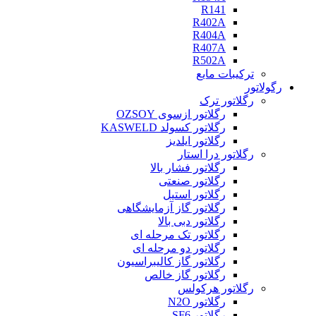
R141
R402A
R404A
R407A
R502A
ترکیبات مایع
رگولاتور
رگلاتور ترک
رگلاتور ازسوی OZSOY
رگلاتور کسولد KASWELD
رگلاتور ایلدیز
رگلاتور درا استار
رگلاتور فشار بالا
رگلاتور صنعتی
رگلاتور استیل
رگلاتور گاز آزمایشگاهی
رگلاتور دبی بالا
رگلاتور تک مرحله ای
رگلاتور دو مرحله ای
رگلاتور گاز کالیبراسیون
رگلاتور گاز خالص
رگلاتور هرکولس
رگلاتور N2O
رگلاتور SF6