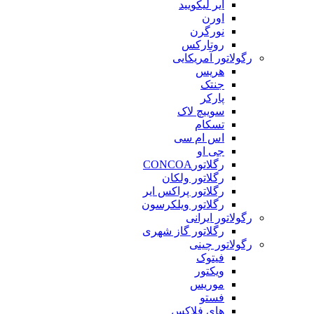
ایر لیکویید
اورن
نورگرن
روتارکس
رگولاتور آمریکایی
هریس
جنتک
پارکر
سوییچ لاک
تسکام
اس ام سی
جی او
رگلاتورCONCOA
رگلاتور ولکان
رگلاتور پراکس ایر
رگلاتور ویلکرسون
رگولاتور ایرانی
رگلاتور گاز شهری
رگولاتور چینی
فیتوک
ویکتور
موریس
فستو
های فلاکس