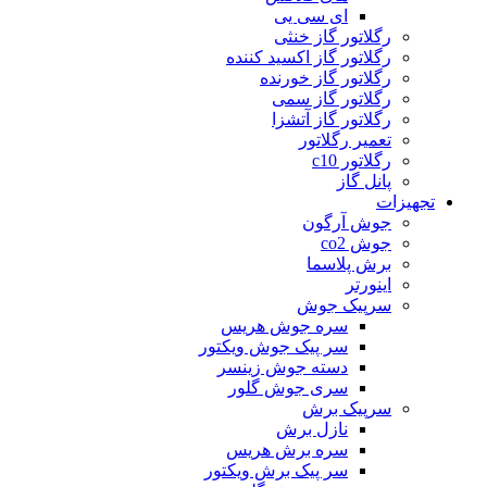
ای سی یی
رگلاتور گاز خنثی
رگلاتور گاز اکسید کننده
رگلاتور گاز خورنده
رگلاتور گاز سمی
رگلاتور گاز آتشزا
تعمیر رگلاتور
رگلاتور c10
پانل گاز
تجهیزات
جوش آرگون
جوش co2
برش پلاسما
اینورتر
سرپیک جوش
سره جوش هریس
سر پیک جوش ویکتور
دسته جوش زینسر
سری جوش گلور
سرپیک برش
نازل برش
سره برش هریس
سر پیک برش ویکتور