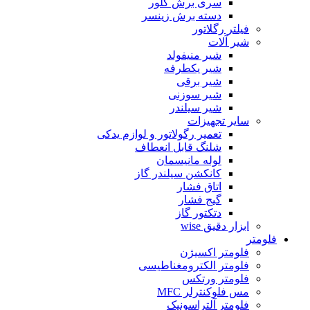
سری برش گلور
دسته برش زینسر
فیلتر رگلاتور
شیر آلات
شیر منیفولد
شیر یکطرفه
شیر برقی
شیر سوزنی
شیر سیلندر
سایر تجهیزات
تعمیر رگولاتور و لوازم یدکی
شلنگ قابل انعطاف
لوله مانیسمان
کانکشن سیلندر گاز
اتاق فشار
گیج فشار
دتکتور گاز
ابزار دقیق wise
فلومتر
فلومتر اکسیژن
فلومتر الکترومغناطیسی
فلومتر ورتکس
مس فلوکنترلر MFC
فلومتر آلتراسونیک