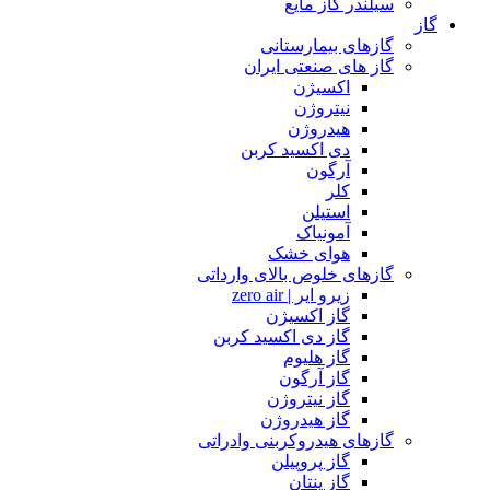
سیلندر گاز مایع
گاز
گازهای بیمارستانی
گاز های صنعتی ایران
اکسیژن
نیتروژن
هیدروژن
دی اکسید کربن
آرگون
کلر
استیلن
آمونیاک
هوای خشک
گازهای خلوص بالای وارداتی
زیرو ایر | zero air
گاز اکسیژن
گاز دی اکسید کربن
گاز هلیوم
گاز آرگون
گاز نیتروژن
گاز هیدروژن
گازهای هیدروکربنی وادراتی
گاز پروپیلن
گاز پنتان