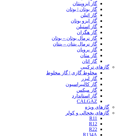
گاز ایزوپنتان
گاز بوتان | بوتان
گاز اتیلن
گاز ایزو بوتان
گاز استیلن
گاز هگزان
گاز نرمال بوتان – بوتان
گاز نرمال پنتان – پنتان
گاز پروپان
گاز متان
گاز اتان
گازهای ترکیبی
مخلوط گازی | گاز مخلوط
گاز لیزر
گاز کالیبراسیون
گاز میکس
گاز استاندارد
CALGAZ
گازهای ویژه
گازهای یخچالی و کولر
R11
R12
R22
R134A