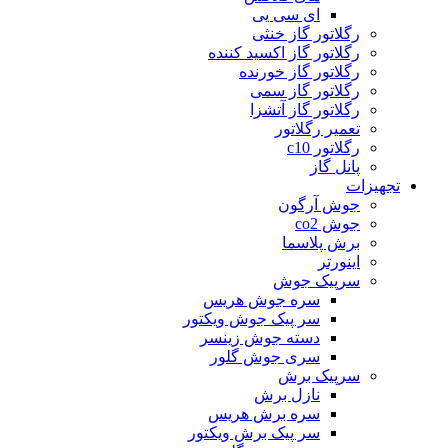
ای سی یی
رگلاتور گاز خنثی
رگلاتور گاز اکسید کننده
رگلاتور گاز خورنده
رگلاتور گاز سمی
رگلاتور گاز آتشزا
تعمیر رگلاتور
رگلاتور c10
پانل گاز
تجهیزات
جوش آرگون
جوش co2
برش پلاسما
اینورتر
سرپیک جوش
سره جوش هریس
سر پیک جوش ویکتور
دسته جوش زینسر
سری جوش گلور
سرپیک برش
نازل برش
سره برش هریس
سر پیک برش ویکتور