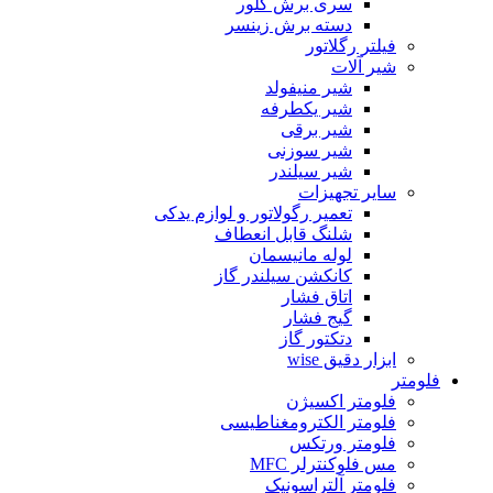
سری برش گلور
دسته برش زینسر
فیلتر رگلاتور
شیر آلات
شیر منیفولد
شیر یکطرفه
شیر برقی
شیر سوزنی
شیر سیلندر
سایر تجهیزات
تعمیر رگولاتور و لوازم یدکی
شلنگ قابل انعطاف
لوله مانیسمان
کانکشن سیلندر گاز
اتاق فشار
گیج فشار
دتکتور گاز
ابزار دقیق wise
فلومتر
فلومتر اکسیژن
فلومتر الکترومغناطیسی
فلومتر ورتکس
مس فلوکنترلر MFC
فلومتر آلتراسونیک