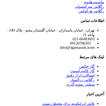
مانومترهلیوم
رگلاتور سرکپسولی
رگلاتور هرکولس
اطلاعات تماس
تهران - خیابان پاسداران - خیابان گلستان پنجم - پلاک 240 -
واحد 21
021-66483693
09120786205
info(@)gassazan(.)com
لینک های مرتبط
گاز خالص
گاز کالیبراسیون
اتصالات ابزار دقیق
رگلاتور درااستار
سیلندر نمونه گیری
آخرین اخبار
تلاش ایرلیکویید برای محیط زیست