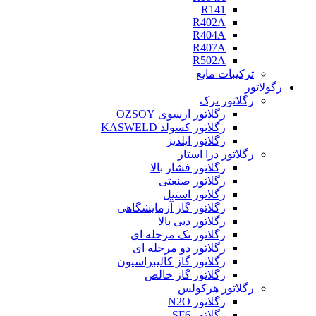
R141
R402A
R404A
R407A
R502A
ترکیبات مایع
رگولاتور
رگلاتور ترک
رگلاتور ازسوی OZSOY
رگلاتور کسولد KASWELD
رگلاتور ایلدیز
رگلاتور درا استار
رگلاتور فشار بالا
رگلاتور صنعتی
رگلاتور استیل
رگلاتور گاز آزمایشگاهی
رگلاتور دبی بالا
رگلاتور تک مرحله ای
رگلاتور دو مرحله ای
رگلاتور گاز کالیبراسیون
رگلاتور گاز خالص
رگلاتور هرکولس
رگلاتور N2O
رگلاتور SF6