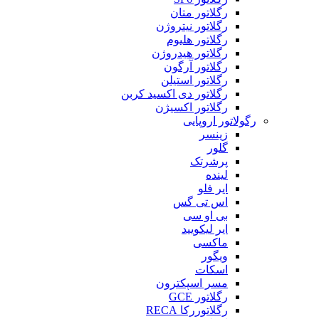
رگلاتور متان
رگلاتور نیتروژن
رگلاتور هلیوم
رگلاتور هیدروژن
رگلاتور آرگون
رگلاتور استیلن
رگلاتور دی اکسید کربن
رگلاتور اکسیژن
رگولاتور اروپایی
زینسر
گلور
پرشرتک
لینده
ایر فلو
اس تی گس
بی او سی
ایر لیکویید
ماکسی
ویگور
اسکات
مسر اسپکترون
رگلاتور GCE
رگلاتوررکا RECA