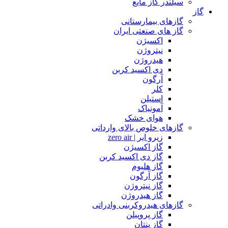
سیلندر گاز مایع
گاز
گازهای بیمارستانی
گاز های صنعتی ایران
اکسیژن
نیتروژن
هیدروژن
دی اکسید کربن
آرگون
کلر
استیلن
آمونیاک
هوای خشک
گازهای خلوص بالای وارداتی
زیرو ایر | zero air
گاز اکسیژن
گاز دی اکسید کربن
گاز هلیوم
گاز آرگون
گاز نیتروژن
گاز هیدروژن
گازهای هیدروکربنی وادراتی
گاز پروپیلن
گاز پنتان