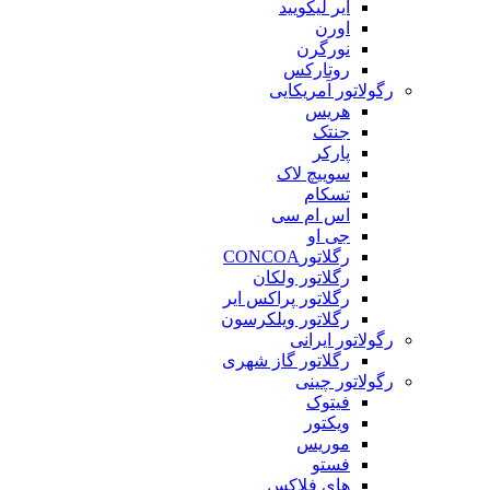
ایر لیکویید
اورن
نورگرن
روتارکس
رگولاتور آمریکایی
هریس
جنتک
پارکر
سوییچ لاک
تسکام
اس ام سی
جی او
رگلاتورCONCOA
رگلاتور ولکان
رگلاتور پراکس ایر
رگلاتور ویلکرسون
رگولاتور ایرانی
رگلاتور گاز شهری
رگولاتور چینی
فیتوک
ویکتور
موریس
فستو
های فلاکس