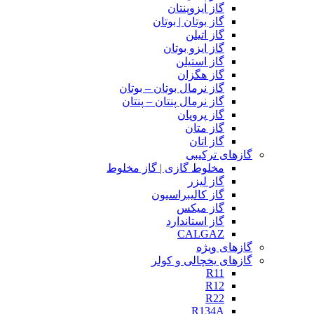
گاز ایزوپنتان
گاز بوتان | بوتان
گاز اتیلن
گاز ایزو بوتان
گاز استیلن
گاز هگزان
گاز نرمال بوتان – بوتان
گاز نرمال پنتان – پنتان
گاز پروپان
گاز متان
گاز اتان
گازهای ترکیبی
مخلوط گازی | گاز مخلوط
گاز لیزر
گاز کالیبراسیون
گاز میکس
گاز استاندارد
CALGAZ
گازهای ویژه
گازهای یخچالی و کولر
R11
R12
R22
R134A