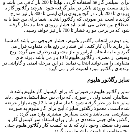
برای
سیلندر گاز
he
استفاده گردد ، نهایتا تا 200 بار کافی می باشد و
نیازی نیست ورودی بالاتر در نظر گرفته شود . هرچند رگلاتور گاز با
ورودی تا 200 بار ، در گیج ورودی برای ایمنی تا 300 بار نیز مدرج
گردید ه است .در صورتی که رگلاتور انتخابی شما برای بین خط یا به
اصطلاح بین خطی می باشد باید فشار ورودی خط مد نظر گرفته
شود که در برخی موارد فشار تا 700 بار نیز خواهد رسید .
ایتم دوم در انتخاب
رگلاتور هلیوم
، فشار خروجی می باشد که شما
نیاز دارید با آن کار کنید . این فشار در رنج های متفاوت قرار می
گیرد و بنا به انتخاب اپراتور و نیاز مشتری برطرف می گردد. رنج
وسیعی از مصرف رگلاتور هلیوم تا 10 بار می باشد . برند های
متفاوتی را می توانید انتخاب نمایید .در این مرحله ایمنی و گارانتی در
برندهای رگلاتور مورد اهمیت قرار می گیرد .
سایز رگلاتور هلیوم
سایز رگلاتور هلیوم درصورتی که برای کپسول گاز هلیوم باشد ¼
استاندارد است ولی در صورتی که برای بین خط استفاده شود ، باید
سایز خط در نظر گرفته شود که از سایز ¼ تا 2 اینچ به بازار عرضه
شده است . معمولا رگلاتور سایز 2 اینچ برای گاز هلیوم به صورت
سفارشی می باشد و تحت سفارش مشتری وارد می گردد .
رگلاتور های چینی متعددی در بازار برای استفاد سر کپسول گاز و
مصارف صنعتی وجود دارد که بنا به کیفیت کار رگلاتور هلیوم چینی
رنج متفاوتی از قیمت را شامل می گردد.