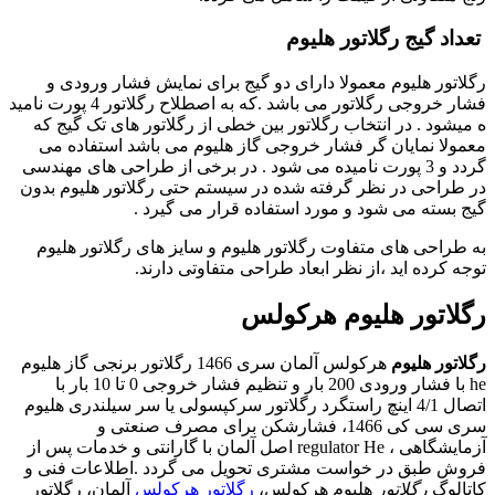
تعداد گیج رگلاتور هلیوم
رگلاتور هلیوم معمولا دارای دو گیج برای نمایش فشار ورودی و
فشار خروجی رگلاتور می باشد .که به اصطلاح رگلاتور 4 پورت نامید
ه میشود . در انتخاب رگلاتور بین خطی از رگلاتور های تک گیج که
معمولا نمایان گر فشار خروجی گاز هلیوم می باشد استفاده می
گردد و 3 پورت نامیده می شود . در برخی از طراحی های مهندسی
در طراحی در نظر گرفته شده در سیستم حتی رگلاتور هلیوم بدون
گیج بسته می شود و مورد استفاده قرار می گیرد .
به طراحی های متفاوت رگلاتور هلیوم و سایز های رگلاتور هلیوم
توجه کرده اید ،از نظر ابعاد طراحی متفاوتی دارند.
رگلاتور هلیوم هرکولس
رگلاتور هلیوم
هرکولس آلمان سری 1466 رگلاتور برنجی گاز هلیوم
he با فشار ورودی 200 بار و تنظیم فشار خروجی 0 تا 10 بار با
اتصال 4/1 اینچ راستگرد رگلاتور سرکپسولی یا سر سیلندری هلیوم
سری سی کی 1466، فشارشکن برای مصرف صنعتی و
آزمایشگاهی ، regulator He اصل آلمان با گارانتی و خدمات پس از
فروش طبق در خواست مشتری تحویل می گردد .اطلاعات فنی و
کاتالوگ
رگلاتور
هلیوم هرکولس،
رگلاتور هرکولس
آلمان، رگلاتور