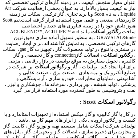
عنوان معیار سنجش کیفیت ، در زمینه گازهای ترکیبی تخصصی که
نیاز به کیفیت بسیار بالا دارند به عنوان بخشی ازفعالیت شرکت Air
Liquide ، به نام Scott وبا برند تجاری گاز ترکیبی اسکات در زمینه
کاربردهای صنعتی و علمی مورد استفاده قرار گرفته است.تیم Scott
هنوز دانش خود را در زمینه فناوری های جدید و اختصاصی
ساخت
رگلاتور اسکات
مانند ACUBLEND™, ACULIFE™ and
GRAVSTAT&trade ، به منظور تسهیل آماده سازی دقیق ترین
گازهای ترکیبی تخصصی ، به نمایش گذاشته اند .برای ایجاد رضایت
در مشتری با تنوع در تولید محصولات گاز ، تجهیزات گاز gas، اسکات
،
رگلاتور اسکات
، اتصالات گازconnection و گاز تخصصی و گاز
کالیبره ، تحویل سفارش به موقع توانسته در بازار رقابتی ، مزیتی
برای آنها ایجاد کند . تولیدات ، گاز و
رگولاتور اسکات
این شرکت در
صنابع الکترونیک و نیمه هادی ، صنعت برق ، صنعت غذایی و
آشامیدنی ، سایتهای مخابرات ، خودرو سازی ، آزمایشگاهی و
پزشکی ، تولید شیشه ، نور پردازی، سرخانه ها ، جوشکاری و لیزر ،
نفت و پتروشیمی به طور گسترده مورد استفاده قرار می گیرد
رگولاتور اسکات Scott :
در کار با گاز کالیبره و گاز میکس استفاده از تجهیزات استاندارد و با
کیفیت و رگلاتور اروپایی یکی از ابزار های مهم کار می باشد ،
تولیدات شرکت اسکات شامل سیستم تهیه و توزیع گاز ، کابینت گاز
و مخازن برای ذخیره سازی ، اتصالات گاز و تجهیزات گاز ، پانل های
گاز ، فشار سنج و
رگلاتور اسکات
دومرحله ای ، رگلاتور اسکات تک