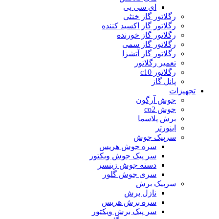
ای سی یی
رگلاتور گاز خنثی
رگلاتور گاز اکسید کننده
رگلاتور گاز خورنده
رگلاتور گاز سمی
رگلاتور گاز آتشزا
تعمیر رگلاتور
رگلاتور c10
پانل گاز
تجهیزات
جوش آرگون
جوش co2
برش پلاسما
اینورتر
سرپیک جوش
سره جوش هریس
سر پیک جوش ویکتور
دسته جوش زینسر
سری جوش گلور
سرپیک برش
نازل برش
سره برش هریس
سر پیک برش ویکتور