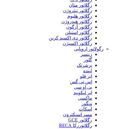
رگلاتور متان
رگلاتور نیتروژن
رگلاتور هلیوم
رگلاتور هیدروژن
رگلاتور آرگون
رگلاتور استیلن
رگلاتور دی اکسید کربن
رگلاتور اکسیژن
رگولاتور اروپایی
زینسر
گلور
پرشرتک
لینده
ایر فلو
اس تی گس
بی او سی
ایر لیکویید
ماکسی
ویگور
اسکات
مسر اسپکترون
رگلاتور GCE
رگلاتوررکا RECA