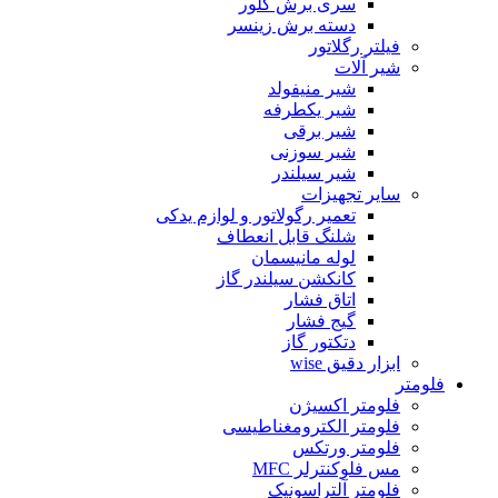
سری برش گلور
دسته برش زینسر
فیلتر رگلاتور
شیر آلات
شیر منیفولد
شیر یکطرفه
شیر برقی
شیر سوزنی
شیر سیلندر
سایر تجهیزات
تعمیر رگولاتور و لوازم یدکی
شلنگ قابل انعطاف
لوله مانیسمان
کانکشن سیلندر گاز
اتاق فشار
گیج فشار
دتکتور گاز
ابزار دقیق wise
فلومتر
فلومتر اکسیژن
فلومتر الکترومغناطیسی
فلومتر ورتکس
مس فلوکنترلر MFC
فلومتر آلتراسونیک