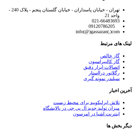
تهران - خیابان پاسداران - خیابان گلستان پنجم - پلاک 240 -
واحد 21
021-66483693
09120786205
info(@)gassazan(.)com
لینک های مرتبط
گاز خالص
گاز کالیبراسیون
اتصالات ابزار دقیق
رگلاتور درااستار
سیلندر نمونه گیری
آخرین اخبار
تلاش ایرلیکویید برای محیط زیست
میزان تولید جدید ال پی جی در پالایشگاه
اینترنت اشیا در امرسون
دیگر بخش ها