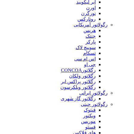
ایر لیکویید
اورن
نورگرن
روتارکس
رگولاتور آمریکایی
هریس
جنتک
پارکر
سوییچ لاک
تسکام
اس ام سی
جی او
رگلاتورCONCOA
رگلاتور ولکان
رگلاتور پراکس ایر
رگلاتور ویلکرسون
رگولاتور ایرانی
رگلاتور گاز شهری
رگولاتور چینی
فیتوک
ویکتور
موریس
فستو
های فلاکس