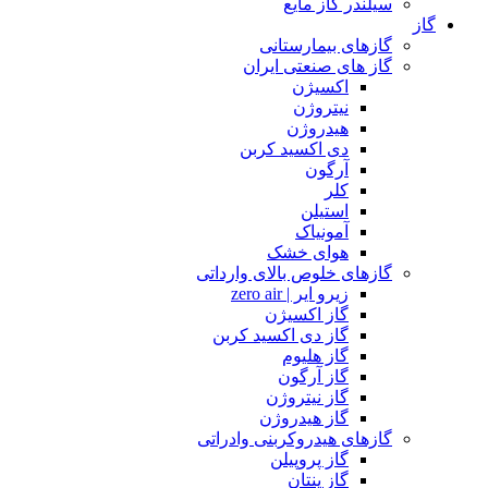
سیلندر گاز مایع
گاز
گازهای بیمارستانی
گاز های صنعتی ایران
اکسیژن
نیتروژن
هیدروژن
دی اکسید کربن
آرگون
کلر
استیلن
آمونیاک
هوای خشک
گازهای خلوص بالای وارداتی
زیرو ایر | zero air
گاز اکسیژن
گاز دی اکسید کربن
گاز هلیوم
گاز آرگون
گاز نیتروژن
گاز هیدروژن
گازهای هیدروکربنی وادراتی
گاز پروپیلن
گاز پنتان