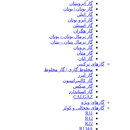
گاز ایزوپنتان
گاز بوتان | بوتان
گاز اتیلن
گاز ایزو بوتان
گاز استیلن
گاز هگزان
گاز نرمال بوتان – بوتان
گاز نرمال پنتان – پنتان
گاز پروپان
گاز متان
گاز اتان
گازهای ترکیبی
مخلوط گازی | گاز مخلوط
گاز لیزر
گاز کالیبراسیون
گاز میکس
گاز استاندارد
CALGAZ
گازهای ویژه
گازهای یخچالی و کولر
R11
R12
R22
R134A