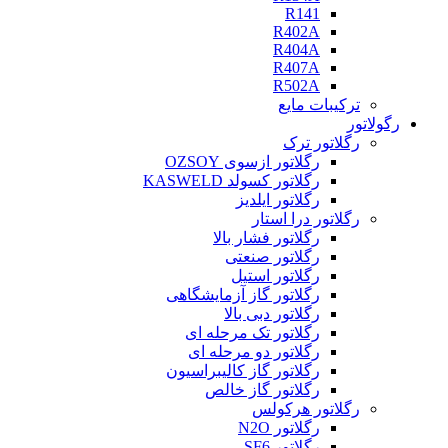
R141
R402A
R404A
R407A
R502A
ترکیبات مایع
رگولاتور
رگلاتور ترک
رگلاتور ازسوی OZSOY
رگلاتور کسولد KASWELD
رگلاتور ایلدیز
رگلاتور درا استار
رگلاتور فشار بالا
رگلاتور صنعتی
رگلاتور استیل
رگلاتور گاز آزمایشگاهی
رگلاتور دبی بالا
رگلاتور تک مرحله ای
رگلاتور دو مرحله ای
رگلاتور گاز کالیبراسیون
رگلاتور گاز خالص
رگلاتور هرکولس
رگلاتور N2O
رگلاتور SF6