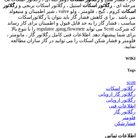
مرحله ای ،
رگلاتور اسکات
استیل ، رگلاتور اسکات برنجی و
رگلاتور
اسکات
کروم ، گیج ، فلومتر ، ولو valve ، شیر اطمینان و منیفولد
می باشد . برا ی کاهش فشار گاز باید بتوان با رگلاتوراسکات
مناسب ، فشار گاز را به حد قابل قبول و اطمینان برای کار رساند
که شرکت Scott می تواند regulator ,gaug,flowmetr را با تنوع بالا
برای شما پیشنهاد دهد. اطلاعات فنی کامل رگلاتور گاز ، مانومتر ،
فلومتر و فشار شکن اسکات را می توانید در گاز سازان مطالعه
نمایید.
WIKI
Tags
scott
رگلاتور اسکات
رگلاتور گاز اروپایی
رگلاتور اروپایی
اطلاعات فنی
رگلاتور گاز
فلومتر
فشارشکن
اطلاعات تماس