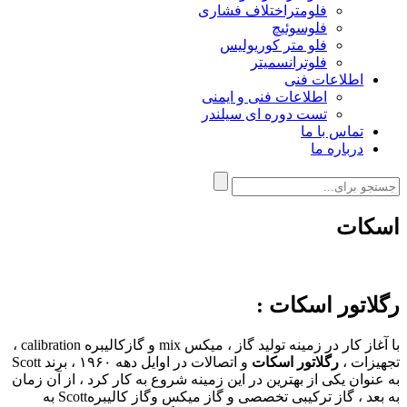
فلومتراختلاف فشاری
فلوسوئیچ
فلو متر کوریولیس
فلوترانسمیتر
اطلاعات فنی
اطلاعات فنی و ایمنی
تست دوره ای سیلندر
تماس با ما
درباره ما
اسکات
رگلاتور اسکات :
با آغاز کار در زمینه تولید گاز ، میکس mix و گازکالیبره calibration ،
تجهیزات ،
رگلاتور اسکات
و اتصالات در اوایل دهه ۱۹۶۰ ، برند Scott
به عنوان یکی از بهترین در این زمینه شروع به کار کرد ، از آن زمان
به بعد ، گاز ترکیبی تخصصی و گاز میکس وگاز کالیبرهScott به