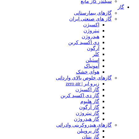
سیلندر گاز مایع
گاز
گازهای بیمارستانی
گاز های صنعتی ایران
اکسیژن
نیتروژن
هیدروژن
دی اکسید کربن
آرگون
کلر
استیلن
آمونیاک
هوای خشک
گازهای خلوص بالای وارداتی
زیرو ایر | zero air
گاز اکسیژن
گاز دی اکسید کربن
گاز هلیوم
گاز آرگون
گاز نیتروژن
گاز هیدروژن
گازهای هیدروکربنی وادراتی
گاز پروپیلن
گاز پنتان