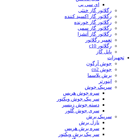
ای سی یی
رگلاتور گاز خنثی
رگلاتور گاز اکسید کننده
رگلاتور گاز خورنده
رگلاتور گاز سمی
رگلاتور گاز آتشزا
تعمیر رگلاتور
رگلاتور c10
پانل گاز
تجهیزات
جوش آرگون
جوش co2
برش پلاسما
اینورتر
سرپیک جوش
سره جوش هریس
سر پیک جوش ویکتور
دسته جوش زینسر
سری جوش گلور
سرپیک برش
نازل برش
سره برش هریس
سر پیک برش ویکتور