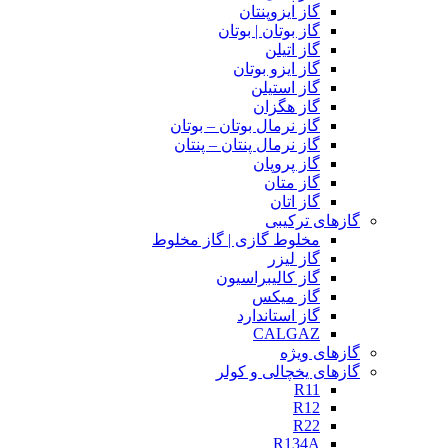
گاز ایزوپنتان
گاز بوتان | بوتان
گاز اتیلن
گاز ایزو بوتان
گاز استیلن
گاز هگزان
گاز نرمال بوتان – بوتان
گاز نرمال پنتان – پنتان
گاز پروپان
گاز متان
گاز اتان
گازهای ترکیبی
مخلوط گازی | گاز مخلوط
گاز لیزر
گاز کالیبراسیون
گاز میکس
گاز استاندارد
CALGAZ
گازهای ویژه
گازهای یخچالی و کولر
R11
R12
R22
R134A