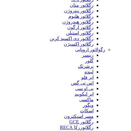
رگلاتور متان
رگلاتور نیتروژن
رگلاتور هلیوم
رگلاتور هیدروژن
رگلاتور آرگون
رگلاتور استیلن
رگلاتور دی اکسید کربن
رگلاتور اکسیژن
رگولاتور اروپایی
زینسر
گلور
پرشرتک
لینده
ایر فلو
اس تی گس
بی او سی
ایر لیکویید
ماکسی
ویگور
اسکات
مسر اسپکترون
رگلاتور GCE
رگلاتوررکا RECA