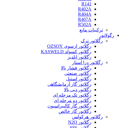
R141
R402A
R404A
R407A
R502A
ترکیبات مایع
رگولاتور
رگلاتور ترک
رگلاتور ازسوی OZSOY
رگلاتور کسولد KASWELD
رگلاتور ایلدیز
رگلاتور درا استار
رگلاتور فشار بالا
رگلاتور صنعتی
رگلاتور استیل
رگلاتور گاز آزمایشگاهی
رگلاتور دبی بالا
رگلاتور تک مرحله ای
رگلاتور دو مرحله ای
رگلاتور گاز کالیبراسیون
رگلاتور گاز خالص
رگلاتور هرکولس
رگلاتور N2O
رگلاتور SF6