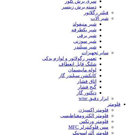
سری برش گلور
دسته برش زینسر
فیلتر رگلاتور
شیر آلات
شیر منیفولد
شیر یکطرفه
شیر برقی
شیر سوزنی
شیر سیلندر
سایر تجهیزات
تعمیر رگولاتور و لوازم یدکی
شلنگ قابل انعطاف
لوله مانیسمان
کانکشن سیلندر گاز
اتاق فشار
گیج فشار
دتکتور گاز
ابزار دقیق wise
فلومتر
فلومتر اکسیژن
فلومتر الکترومغناطیسی
فلومتر ورتکس
مس فلوکنترلر MFC
فلومتر آلتراسونیک