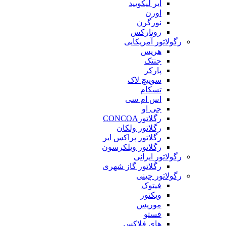
ایر لیکویید
اورن
نورگرن
روتارکس
رگولاتور آمریکایی
هریس
جنتک
پارکر
سوییچ لاک
تسکام
اس ام سی
جی او
رگلاتورCONCOA
رگلاتور ولکان
رگلاتور پراکس ایر
رگلاتور ویلکرسون
رگولاتور ایرانی
رگلاتور گاز شهری
رگولاتور چینی
فیتوک
ویکتور
موریس
فستو
های فلاکس