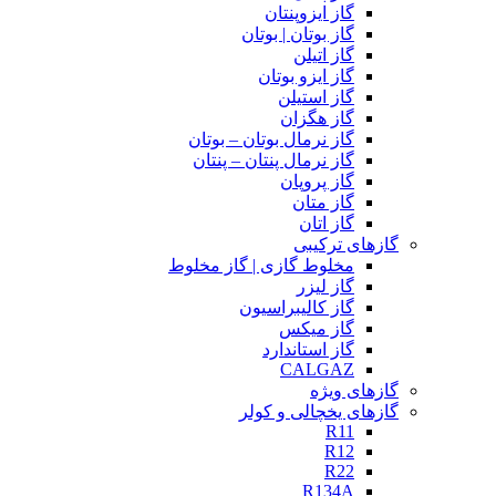
گاز ایزوپنتان
گاز بوتان | بوتان
گاز اتیلن
گاز ایزو بوتان
گاز استیلن
گاز هگزان
گاز نرمال بوتان – بوتان
گاز نرمال پنتان – پنتان
گاز پروپان
گاز متان
گاز اتان
گازهای ترکیبی
مخلوط گازی | گاز مخلوط
گاز لیزر
گاز کالیبراسیون
گاز میکس
گاز استاندارد
CALGAZ
گازهای ویژه
گازهای یخچالی و کولر
R11
R12
R22
R134A