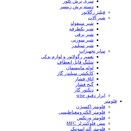
سری برش گلور
دسته برش زینسر
فیلتر رگلاتور
شیر آلات
شیر منیفولد
شیر یکطرفه
شیر برقی
شیر سوزنی
شیر سیلندر
سایر تجهیزات
تعمیر رگولاتور و لوازم یدکی
شلنگ قابل انعطاف
لوله مانیسمان
کانکشن سیلندر گاز
اتاق فشار
گیج فشار
دتکتور گاز
ابزار دقیق wise
فلومتر
فلومتر اکسیژن
فلومتر الکترومغناطیسی
فلومتر ورتکس
مس فلوکنترلر MFC
فلومتر آلتراسونیک