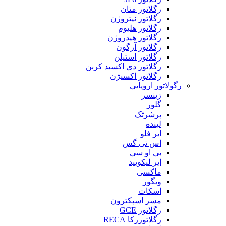
رگلاتور متان
رگلاتور نیتروژن
رگلاتور هلیوم
رگلاتور هیدروژن
رگلاتور آرگون
رگلاتور استیلن
رگلاتور دی اکسید کربن
رگلاتور اکسیژن
رگولاتور اروپایی
زینسر
گلور
پرشرتک
لینده
ایر فلو
اس تی گس
بی او سی
ایر لیکویید
ماکسی
ویگور
اسکات
مسر اسپکترون
رگلاتور GCE
رگلاتوررکا RECA