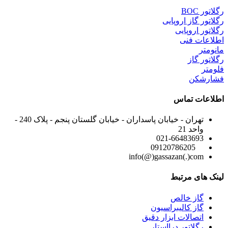
رگلاتور BOC
رگلاتور گاز اروپایی
رگلاتور اروپایی
اطلاعات فنی
مانومتر
رگلاتور گاز
فلومتر
فشارشکن
اطلاعات تماس
تهران - خیابان پاسداران - خیابان گلستان پنجم - پلاک 240 -
واحد 21
021-66483693
09120786205
info(@)gassazan(.)com
لینک های مرتبط
گاز خالص
گاز کالیبراسیون
اتصالات ابزار دقیق
رگلاتور درااستار