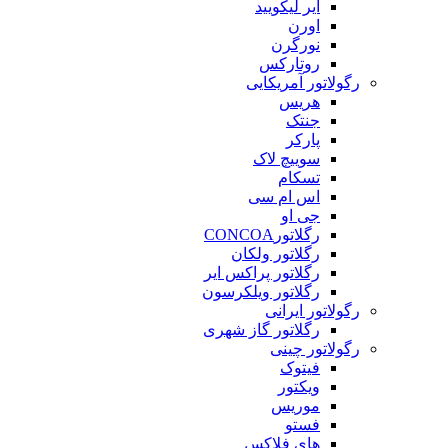
ایر لیکویید
اورن
نورگرن
روتارکس
رگولاتور آمریکایی
هریس
جنتک
پارکر
سوییچ لاک
تسکام
اس ام سی
جی او
رگلاتورCONCOA
رگلاتور ولکان
رگلاتور پراکس ایر
رگلاتور ویلکرسون
رگولاتور ایرانی
رگلاتور گاز شهری
رگولاتور چینی
فیتوک
ویکتور
موریس
فستو
های فلاکس