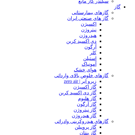
سیلندر گاز مایع
گاز
گازهای بیمارستانی
گاز های صنعتی ایران
اکسیژن
نیتروژن
هیدروژن
دی اکسید کربن
آرگون
کلر
استیلن
آمونیاک
هوای خشک
گازهای خلوص بالای وارداتی
زیرو ایر | zero air
گاز اکسیژن
گاز دی اکسید کربن
گاز هلیوم
گاز آرگون
گاز نیتروژن
گاز هیدروژن
گازهای هیدروکربنی وادراتی
گاز پروپیلن
گاز پنتان