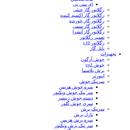
ای سی یی
رگلاتور گاز خنثی
رگلاتور گاز اکسید کننده
رگلاتور گاز خورنده
رگلاتور گاز سمی
رگلاتور گاز آتشزا
تعمیر رگلاتور
رگلاتور c10
پانل گاز
تجهیزات
جوش آرگون
جوش co2
برش پلاسما
اینورتر
سرپیک جوش
سره جوش هریس
سر پیک جوش ویکتور
دسته جوش زینسر
سری جوش گلور
سرپیک برش
نازل برش
سره برش هریس
سر پیک برش ویکتور