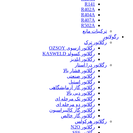
R141
R402A
R404A
R407A
R502A
ترکیبات مایع
رگولاتور
رگلاتور ترک
رگلاتور ازسوی OZSOY
رگلاتور کسولد KASWELD
رگلاتور ایلدیز
رگلاتور درا استار
رگلاتور فشار بالا
رگلاتور صنعتی
رگلاتور استیل
رگلاتور گاز آزمایشگاهی
رگلاتور دبی بالا
رگلاتور تک مرحله ای
رگلاتور دو مرحله ای
رگلاتور گاز کالیبراسیون
رگلاتور گاز خالص
رگلاتور هرکولس
رگلاتور N2O
رگلاتور SF6