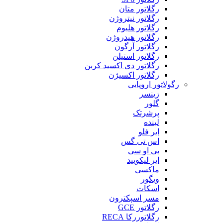
رگلاتور متان
رگلاتور نیتروژن
رگلاتور هلیوم
رگلاتور هیدروژن
رگلاتور آرگون
رگلاتور استیلن
رگلاتور دی اکسید کربن
رگلاتور اکسیژن
رگولاتور اروپایی
زینسر
گلور
پرشرتک
لینده
ایر فلو
اس تی گس
بی او سی
ایر لیکویید
ماکسی
ویگور
اسکات
مسر اسپکترون
رگلاتور GCE
رگلاتوررکا RECA