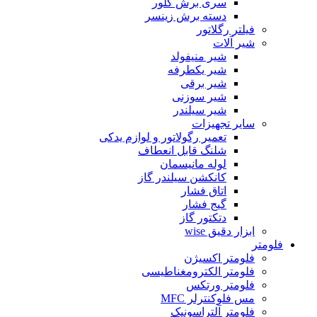
سری برش گلور
دسته برش زینسر
فیلتر رگلاتور
شیر آلات
شیر منیفولد
شیر یکطرفه
شیر برقی
شیر سوزنی
شیر سیلندر
سایر تجهیزات
تعمیر رگولاتور و لوازم یدکی
شلنگ قابل انعطاف
لوله مانیسمان
کانکشن سیلندر گاز
اتاق فشار
گیج فشار
دتکتور گاز
ابزار دقیق wise
فلومتر
فلومتر اکسیژن
فلومتر الکترومغناطیسی
فلومتر ورتکس
مس فلوکنترلر MFC
فلومتر آلتراسونیک