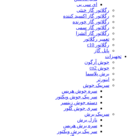
ای سی یی
رگلاتور گاز خنثی
رگلاتور گاز اکسید کننده
رگلاتور گاز خورنده
رگلاتور گاز سمی
رگلاتور گاز آتشزا
تعمیر رگلاتور
رگلاتور c10
پانل گاز
تجهیزات
جوش آرگون
جوش co2
برش پلاسما
اینورتر
سرپیک جوش
سره جوش هریس
سر پیک جوش ویکتور
دسته جوش زینسر
سری جوش گلور
سرپیک برش
نازل برش
سره برش هریس
سر پیک برش ویکتور