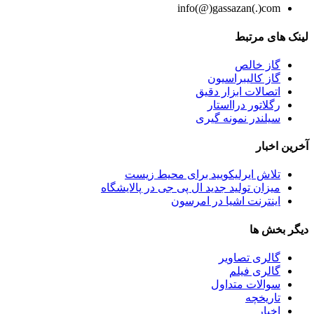
info(@)gassazan(.)com
لینک های مرتبط
گاز خالص
گاز کالیبراسیون
اتصالات ابزار دقیق
رگلاتور درااستار
سیلندر نمونه گیری
آخرین اخبار
تلاش ایرلیکویید برای محیط زیست
میزان تولید جدید ال پی جی در پالایشگاه
اینترنت اشیا در امرسون
دیگر بخش ها
گالری تصاویر
گالری فیلم
سوالات متداول
تاریخچه
اخبار