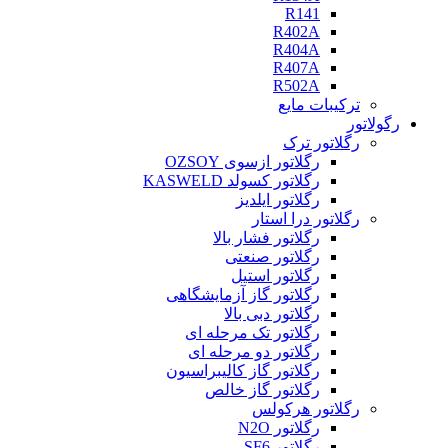
R141
R402A
R404A
R407A
R502A
ترکیبات مایع
رگولاتور
رگلاتور ترک
رگلاتور ازسوی OZSOY
رگلاتور کسولد KASWELD
رگلاتور ایلدیز
رگلاتور درا استار
رگلاتور فشار بالا
رگلاتور صنعتی
رگلاتور استیل
رگلاتور گاز آزمایشگاهی
رگلاتور دبی بالا
رگلاتور تک مرحله ای
رگلاتور دو مرحله ای
رگلاتور گاز کالیبراسیون
رگلاتور گاز خالص
رگلاتور هرکولس
رگلاتور N2O
رگلاتور SF6