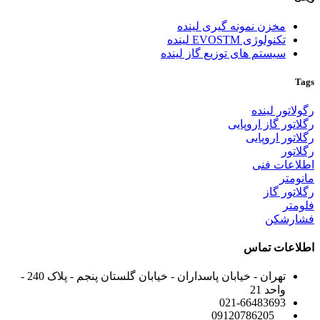
مخزن نمونه گیری لینده
تکنولوژی EVOSTM لینده
سیستم های توزیع گاز لینده
Tags
رگولاتور لینده
رگلاتور گاز اروپایی
رگلاتور اروپایی
رگلاتور
اطلاعات فنی
مانومتر
رگلاتور گاز
فلومتر
فشارشکن
اطلاعات تماس
تهران - خیابان پاسداران - خیابان گلستان پنجم - پلاک 240 -
واحد 21
021-66483693
09120786205