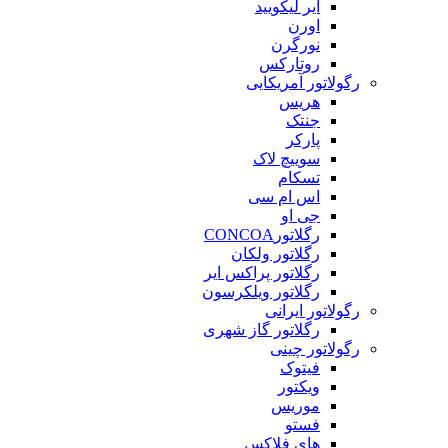
ایر لیکویید
اورن
نورگرن
روتارکس
رگولاتور آمریکایی
هریس
جنتک
پارکر
سوییچ لاک
تسکام
اس ام سی
جی او
رگلاتورCONCOA
رگلاتور ولکان
رگلاتور پراکس ایر
رگلاتور ویلکرسون
رگولاتور ایرانی
رگلاتور گاز شهری
رگولاتور چینی
فیتوک
ویکتور
موریس
فستو
های فلاکس