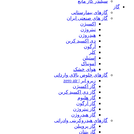
سیلندر گاز مایع
گاز
گازهای بیمارستانی
گاز های صنعتی ایران
اکسیژن
نیتروژن
هیدروژن
دی اکسید کربن
آرگون
کلر
استیلن
آمونیاک
هوای خشک
گازهای خلوص بالای وارداتی
زیرو ایر | zero air
گاز اکسیژن
گاز دی اکسید کربن
گاز هلیوم
گاز آرگون
گاز نیتروژن
گاز هیدروژن
گازهای هیدروکربنی وادراتی
گاز پروپیلن
گاز پنتان