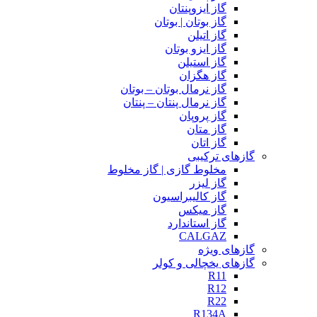
گاز ایزوپنتان
گاز بوتان | بوتان
گاز اتیلن
گاز ایزو بوتان
گاز استیلن
گاز هگزان
گاز نرمال بوتان – بوتان
گاز نرمال پنتان – پنتان
گاز پروپان
گاز متان
گاز اتان
گازهای ترکیبی
مخلوط گازی | گاز مخلوط
گاز لیزر
گاز کالیبراسیون
گاز میکس
گاز استاندارد
CALGAZ
گازهای ویژه
گازهای یخچالی و کولر
R11
R12
R22
R134A