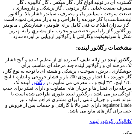
گسترده ای در تولید انواع گاز ، گاز میکس ، گاز کالیبره ، گاز
مصرف صنعت غذایی ، گاز بردوتی ، گاز پزشکی و داروسازی ،
صنعت سوخت ، سیلندر یکبار مصرف ، سیلندر فشار بالا ،رگلاتور
لیندهمناسب با گاز خورنده را طراحی و به بازار معرفی نموده است
. گاز سازان اطلاعات فنی کامل برای فلومتر ، فشارشکن ، مانومتر
ور گلاتور گاز را با تیم تخصصی و مجرب نیاز مشتری را به بهترین
شکل با سرتیفیکیت وگارانتی با رگولاتور اروپایی بر آورده سازد .
مشخصات رگلاتور لینده:
رگلاتور لینده
در ارائه طیف گسترده ای از تنظیم کننده و گیج فشار
تک مرحله ای و رگولاتور لینده چند مرحله ای مناسب برای
جوشکاری ، برش ، سوخت ، پزشکی و هسته ای با توجه به نوع گاز ،
گاز خورنده ، با فشار ورودی 200 بار و فشار خروجی و اندازه ۱ اینچ
،۱/۴ اینچ، ۳/۴ اینچ و … معرفی می نماییم .در
رگلاتور
لینده تک
مرحله برای فشار ها و جریان های متفاوت و دارای فیلتر برای جذب
آلودگی نیز می باشد ، رگلاتور لینده طوری طراحی شده است تا
بتواند فشار و جریان ثابتی را برای مشتری فراهم نماید ، نیز
regulator Linde دارای عمر بالا با گارانتی و خدمات پس از فروش و
حتی برای گاز های مایع می باشد.
کاتالوگ رگولاتور لینده
ویکی