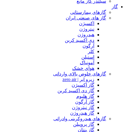
سیلندر گاز مایع
گاز
گازهای بیمارستانی
گاز های صنعتی ایران
اکسیژن
نیتروژن
هیدروژن
دی اکسید کربن
آرگون
کلر
استیلن
آمونیاک
هوای خشک
گازهای خلوص بالای وارداتی
زیرو ایر | zero air
گاز اکسیژن
گاز دی اکسید کربن
گاز هلیوم
گاز آرگون
گاز نیتروژن
گاز هیدروژن
گازهای هیدروکربنی وادراتی
گاز پروپیلن
گاز پنتان