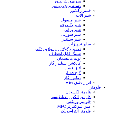
سری برش گلور
دسته برش زینسر
فیلتر رگلاتور
شیر آلات
شیر منیفولد
شیر یکطرفه
شیر برقی
شیر سوزنی
شیر سیلندر
سایر تجهیزات
تعمیر رگولاتور و لوازم یدکی
شلنگ قابل انعطاف
لوله مانیسمان
کانکشن سیلندر گاز
اتاق فشار
گیج فشار
دتکتور گاز
ابزار دقیق wise
فلومتر
فلومتر اکسیژن
فلومتر الکترومغناطیسی
فلومتر ورتکس
مس فلوکنترلر MFC
فلومتر آلتراسونیک