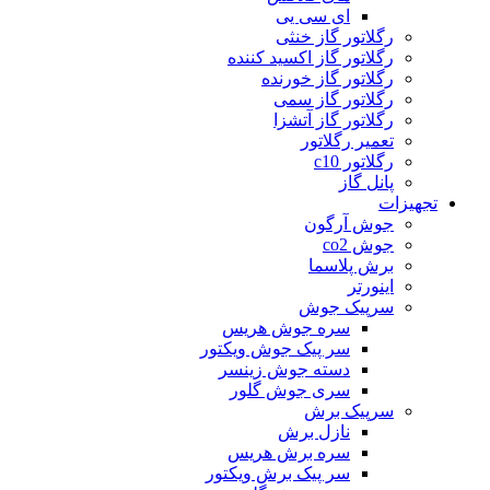
ای سی یی
رگلاتور گاز خنثی
رگلاتور گاز اکسید کننده
رگلاتور گاز خورنده
رگلاتور گاز سمی
رگلاتور گاز آتشزا
تعمیر رگلاتور
رگلاتور c10
پانل گاز
تجهیزات
جوش آرگون
جوش co2
برش پلاسما
اینورتر
سرپیک جوش
سره جوش هریس
سر پیک جوش ویکتور
دسته جوش زینسر
سری جوش گلور
سرپیک برش
نازل برش
سره برش هریس
سر پیک برش ویکتور