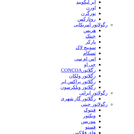
ایر لیکویید
اورن
نورگرن
روتارکس
رگولاتور آمریکایی
هریس
جنتک
پارکر
سوییچ لاک
تسکام
اس ام سی
جی او
رگلاتورCONCOA
رگلاتور ولکان
رگلاتور پراکس ایر
رگلاتور ویلکرسون
رگولاتور ایرانی
رگلاتور گاز شهری
رگولاتور چینی
فیتوک
ویکتور
موریس
فستو
های فلاکس