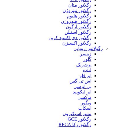
رگلاتور متان
رگلاتور نیتروژن
رگلاتور هلیوم
رگلاتور هیدروژن
رگلاتور آرگون
رگلاتور استیلن
رگلاتور دی اکسید کربن
رگلاتور اکسیژن
رگولاتور اروپایی
زینسر
گلور
پرشرتک
لینده
ایر فلو
اس تی گس
بی او سی
ایر لیکویید
ماکسی
ویگور
اسکات
مسر اسپکترون
رگلاتور GCE
رگلاتوررکا RECA