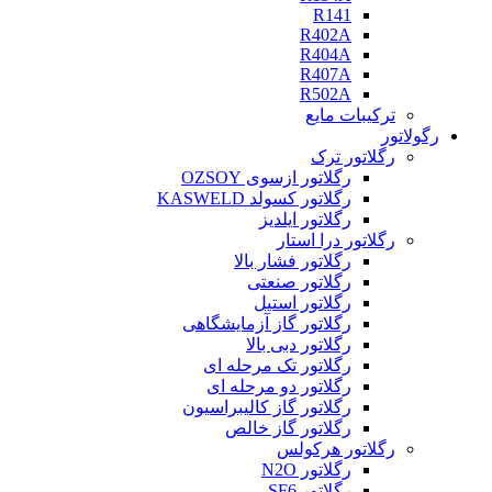
R141
R402A
R404A
R407A
R502A
ترکیبات مایع
رگولاتور
رگلاتور ترک
رگلاتور ازسوی OZSOY
رگلاتور کسولد KASWELD
رگلاتور ایلدیز
رگلاتور درا استار
رگلاتور فشار بالا
رگلاتور صنعتی
رگلاتور استیل
رگلاتور گاز آزمایشگاهی
رگلاتور دبی بالا
رگلاتور تک مرحله ای
رگلاتور دو مرحله ای
رگلاتور گاز کالیبراسیون
رگلاتور گاز خالص
رگلاتور هرکولس
رگلاتور N2O
رگلاتور SF6