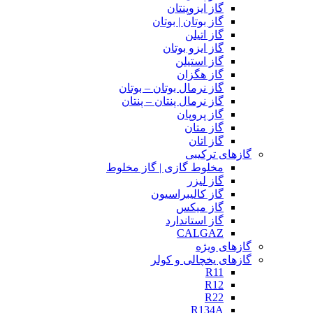
گاز ایزوپنتان
گاز بوتان | بوتان
گاز اتیلن
گاز ایزو بوتان
گاز استیلن
گاز هگزان
گاز نرمال بوتان – بوتان
گاز نرمال پنتان – پنتان
گاز پروپان
گاز متان
گاز اتان
گازهای ترکیبی
مخلوط گازی | گاز مخلوط
گاز لیزر
گاز کالیبراسیون
گاز میکس
گاز استاندارد
CALGAZ
گازهای ویژه
گازهای یخچالی و کولر
R11
R12
R22
R134A