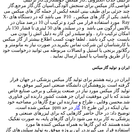
غواصی
,
گاز میکس برای سنجش آلودگی,اسپان گاز,گاز مرجع,گاز
چند جزئی برای طیف بینی اشعه ایکس از جمله گاز های میکس می
باشد.
یکی از گاز های میکس ،
P10
می باشد که در دستگاه های
X-
Ray
مورد استفاده قرار می گیرد و ترکیب آن 10 درصد متان در
بالانس آرگون می باشد و در سیلندر های 50 لیتری تا فشار 150 بار
امکان ترکیب دارد . ولو سیلندر این گاز به دلیل آتش زا بودن می
بایست چپ گرد باشد .
لطفا چهت کسب اطلاع بیشتر از گاز میکس
با کارشناسان این شرکت تماس بگیرید.در صورت نیاز به مانومتر و
رگلاتور برنجی یا استیل و اتصالات مربوطه می توانید درخواست خود
را از طریق واتساپ یا ایمیل ارسال نمایید .
ایران و تولید گاز میکس
ایران در رتبه هشتم برای تولید گاز میکس پزشکی در جهان قرار
گرفته است .پژوهشگران دانشگاه صنعتی امیرکبیر موفق به
تولید گاز میکس مورد نیاز در صنعت پزشکی و برخی صنایع خاص
شدند که با این موفقیت ایران جز هشت کشور دارنده این فناوری
شد.محسن وفایی ، طراح و سازنده این نوع گازها در مصاحبه خود
بیان اینکه در این طرح 16
گاز
در حد
ppm
میکس شده است،
توضیح داد: در حال حاضر گازهایی که برای لیزرهای صنعتی و
پزشکی به کار برده می شود دارای گازهای پایه، به صورت تفکیک
شده هستند که این گازها به همراه میکس کننده ها مورد
استفاده قرار می گیرند
.
در این پروژه موفق به تولید سیلندرهای گاز