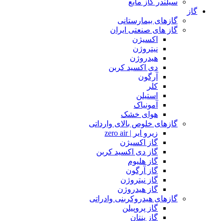
سیلندر گاز مایع
گاز
گازهای بیمارستانی
گاز های صنعتی ایران
اکسیژن
نیتروژن
هیدروژن
دی اکسید کربن
آرگون
کلر
استیلن
آمونیاک
هوای خشک
گازهای خلوص بالای وارداتی
زیرو ایر | zero air
گاز اکسیژن
گاز دی اکسید کربن
گاز هلیوم
گاز آرگون
گاز نیتروژن
گاز هیدروژن
گازهای هیدروکربنی وادراتی
گاز پروپیلن
گاز پنتان