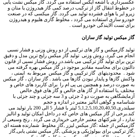
عکسبرداری با اشعه
ایکس
استفاده می گردد. گاز میکس نشت یابی
در خطوط انتقال گاز از ترکیب درصد کمی گاز هیدروژن یا متان و
زیرو ایر یا هوای فشرده تولید می گردد. گاز میکسی که در صنعت
خودرو سازی استفاده می گردد ، مخلوط گازی هلیوم و هیدروژن
برای تست آلایندگی خودرو است .
گاز میکس تولید گاز سازان
تولید گازمیکس و گاز های ترکیبی از دو روش وزنی و فشار نسبی
انجام می گیرد. روش وزنی تولید گاز میکس رایج ترین مدل و دقیق
ترین برای تولید گاز ترکیبی می باشد.در روش فشار نسبی از قانون
دالتون برای محاسبه مقادیر موجود در گاز میکس بهره گرفته می
شود .
محدودیتهای گاز ترکیبی و گاز میکس مربوط به ایمنی ،
واکنش گازها و پایدار نبودن گازها می باشد .
گاز سازان ، گاز میکس
به صورت درصد و همچنین
پی پی ام را
برای کاربرد های خاص و
مختلف ,با استفاده از گاز های خالص و گاز های فوق خالص
آزمایشگاهی به صورت دو 2 جزئی و 3 سه جزئی و چند جزئی با
شناسامه و گواهی آنالیز معتبر در اندازه و حجم
سیلندری
.5,1,2,5,10,20,40,50
لیتر با فشار 5 الی 200 بار تولید می
کند.برخی از گاز میکس های خاص که در داخل امکان تولید و انالیز
ندارد ، از شرکتهای معتبر خارجی خریداری می گردد . رنج وسیعی از
گازمیکس از جمله :گاز میکس لیزر
,
گاز مخلوط شمارنده هسته ای
,گاز ترکیبی برای بیولوژیکی و پزشکی ,گاز میکس نشتی یابی,گاز
ترکیبی جذب الکترونی
,
گاز میکس جوشکاری
,
گاز ترکیبی