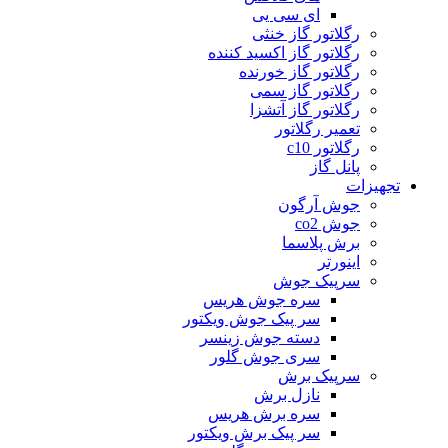
ای سی یی
رگلاتور گاز خنثی
رگلاتور گاز اکسید کننده
رگلاتور گاز خورنده
رگلاتور گاز سمی
رگلاتور گاز آتشزا
تعمیر رگلاتور
رگلاتور c10
پانل گاز
تجهیزات
جوش آرگون
جوش co2
برش پلاسما
اینورتر
سرپیک جوش
سره جوش هریس
سر پیک جوش ویکتور
دسته جوش زینسر
سری جوش گلور
سرپیک برش
نازل برش
سره برش هریس
سر پیک برش ویکتور