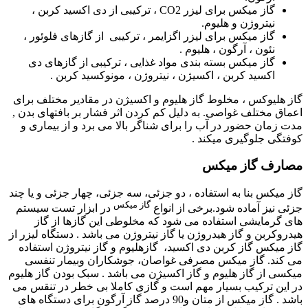
گاز میکس برای لیزر CO2 ، ترکیبی از دی اکسید کربن ،
نیتروژن و هلیوم.
گاز میکس برای لیزر اگزایمر ، ترکیبی از گازهای فلوئور ،
نئون ، آرگون ، هلیوم .
گاز میکس بسته بندی مواد غذایی ، ترکیبی از گازهای دی
اکسید کربن ، اکسیژن ، نیتروژن ، مونوکسید کربن .
گاز هلیوکس ، مخلوط گاز هلیوم و اکسیژن در مقادیر مختلف برای
اعماق مختلف غواصی. به دلیل کم کردن اثر فشار بر بافتهای بدن ,
مدت زمان حضور در آب را برای شناگر بالا می برد و از بیماری و
کوفتگی جلوگیری میکند .
مصارف گاز میکس
گاز میکس بنا به استفاده ، دو جزئی، سه جزئی، چهار جزئی و یا چند
گاز میکس
جزئی نیز آماده شود
.
برخی از انواع
در ابزار تست سیستم
های گرمایشی استفاده می شود که مخلوطی این گازها از گاز
هیدروکربن و گاز هیدروژن یا گاز نیتروژن می باشد . دستگاه لیزر از
گاز میکس گاز کربن دی اکسید، گازهلیوم و گاز نیتروژن استفاده
می کند. گاز میکس مصرفی غواصان، جوشکاران وبیمار تنفسی
میکسی از گاز هلیوم و گاز اکسیژن می باشد . سبک بودن گاز هلیوم
در این ترکیب بسیار مهم است و گازی کاملا بی خطر در تنقس می
باشد . گاز میکس از متان و90 درصد گاز آرگون برای دستگاه های