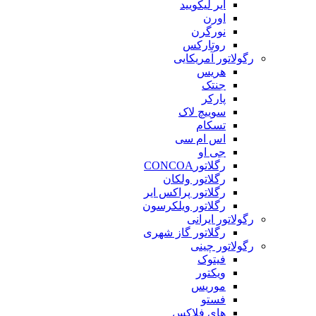
ایر لیکویید
اورن
نورگرن
روتارکس
رگولاتور آمریکایی
هریس
جنتک
پارکر
سوییچ لاک
تسکام
اس ام سی
جی او
رگلاتورCONCOA
رگلاتور ولکان
رگلاتور پراکس ایر
رگلاتور ویلکرسون
رگولاتور ایرانی
رگلاتور گاز شهری
رگولاتور چینی
فیتوک
ویکتور
موریس
فستو
های فلاکس