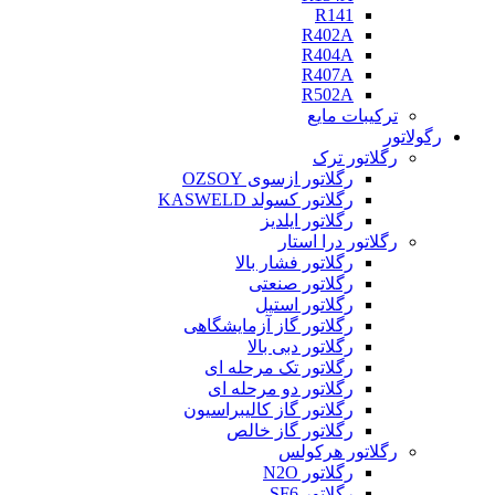
R141
R402A
R404A
R407A
R502A
ترکیبات مایع
رگولاتور
رگلاتور ترک
رگلاتور ازسوی OZSOY
رگلاتور کسولد KASWELD
رگلاتور ایلدیز
رگلاتور درا استار
رگلاتور فشار بالا
رگلاتور صنعتی
رگلاتور استیل
رگلاتور گاز آزمایشگاهی
رگلاتور دبی بالا
رگلاتور تک مرحله ای
رگلاتور دو مرحله ای
رگلاتور گاز کالیبراسیون
رگلاتور گاز خالص
رگلاتور هرکولس
رگلاتور N2O
رگلاتور SF6