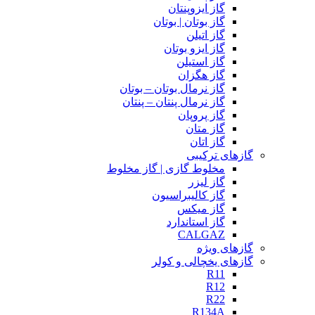
گاز ایزوپنتان
گاز بوتان | بوتان
گاز اتیلن
گاز ایزو بوتان
گاز استیلن
گاز هگزان
گاز نرمال بوتان – بوتان
گاز نرمال پنتان – پنتان
گاز پروپان
گاز متان
گاز اتان
گازهای ترکیبی
مخلوط گازی | گاز مخلوط
گاز لیزر
گاز کالیبراسیون
گاز میکس
گاز استاندارد
CALGAZ
گازهای ویژه
گازهای یخچالی و کولر
R11
R12
R22
R134A