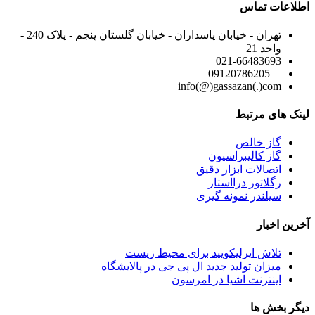
اطلاعات تماس
تهران - خیابان پاسداران - خیابان گلستان پنجم - پلاک 240 -
واحد 21
021-66483693
09120786205
info(@)gassazan(.)com
لینک های مرتبط
گاز خالص
گاز کالیبراسیون
اتصالات ابزار دقیق
رگلاتور درااستار
سیلندر نمونه گیری
آخرین اخبار
تلاش ایرلیکویید برای محیط زیست
میزان تولید جدید ال پی جی در پالایشگاه
اینترنت اشیا در امرسون
دیگر بخش ها