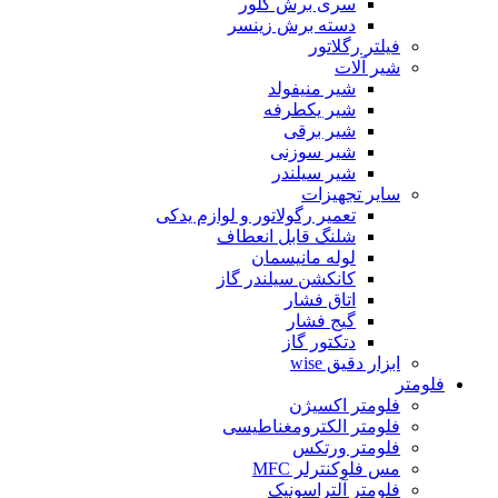
سری برش گلور
دسته برش زینسر
فیلتر رگلاتور
شیر آلات
شیر منیفولد
شیر یکطرفه
شیر برقی
شیر سوزنی
شیر سیلندر
سایر تجهیزات
تعمیر رگولاتور و لوازم یدکی
شلنگ قابل انعطاف
لوله مانیسمان
کانکشن سیلندر گاز
اتاق فشار
گیج فشار
دتکتور گاز
ابزار دقیق wise
فلومتر
فلومتر اکسیژن
فلومتر الکترومغناطیسی
فلومتر ورتکس
مس فلوکنترلر MFC
فلومتر آلتراسونیک