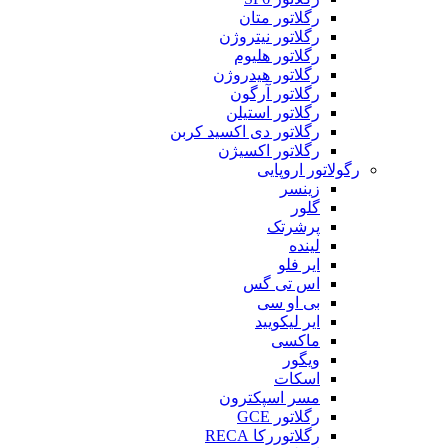
رگلاتور متان
رگلاتور نیتروژن
رگلاتور هلیوم
رگلاتور هیدروژن
رگلاتور آرگون
رگلاتور استیلن
رگلاتور دی اکسید کربن
رگلاتور اکسیژن
رگولاتور اروپایی
زینسر
گلور
پرشرتک
لینده
ایر فلو
اس تی گس
بی او سی
ایر لیکویید
ماکسی
ویگور
اسکات
مسر اسپکترون
رگلاتور GCE
رگلاتوررکا RECA