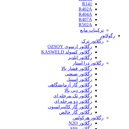
R141
R402A
R404A
R407A
R502A
ترکیبات مایع
رگولاتور
رگلاتور ترک
رگلاتور ازسوی OZSOY
رگلاتور کسولد KASWELD
رگلاتور ایلدیز
رگلاتور درا استار
رگلاتور فشار بالا
رگلاتور صنعتی
رگلاتور استیل
رگلاتور گاز آزمایشگاهی
رگلاتور دبی بالا
رگلاتور تک مرحله ای
رگلاتور دو مرحله ای
رگلاتور گاز کالیبراسیون
رگلاتور گاز خالص
رگلاتور هرکولس
رگلاتور N2O
رگلاتور SF6