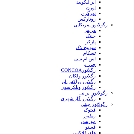
ایر لیکویید
اورن
نورگرن
روتارکس
رگولاتور آمریکایی
هریس
جنتک
پارکر
سوییچ لاک
تسکام
اس ام سی
جی او
رگلاتورCONCOA
رگلاتور ولکان
رگلاتور پراکس ایر
رگلاتور ویلکرسون
رگولاتور ایرانی
رگلاتور گاز شهری
رگولاتور چینی
فیتوک
ویکتور
موریس
فستو
های فلاکس