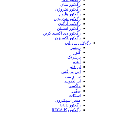
رگلاتور متان
رگلاتور نیتروژن
رگلاتور هلیوم
رگلاتور هیدروژن
رگلاتور آرگون
رگلاتور استیلن
رگلاتور دی اکسید کربن
رگلاتور اکسیژن
رگولاتور اروپایی
زینسر
گلور
پرشرتک
لینده
ایر فلو
اس تی گس
بی او سی
ایر لیکویید
ماکسی
ویگور
اسکات
مسر اسپکترون
رگلاتور GCE
رگلاتوررکا RECA