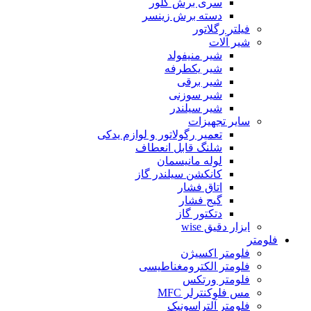
سری برش گلور
دسته برش زینسر
فیلتر رگلاتور
شیر آلات
شیر منیفولد
شیر یکطرفه
شیر برقی
شیر سوزنی
شیر سیلندر
سایر تجهیزات
تعمیر رگولاتور و لوازم یدکی
شلنگ قابل انعطاف
لوله مانیسمان
کانکشن سیلندر گاز
اتاق فشار
گیج فشار
دتکتور گاز
ابزار دقیق wise
فلومتر
فلومتر اکسیژن
فلومتر الکترومغناطیسی
فلومتر ورتکس
مس فلوکنترلر MFC
فلومتر آلتراسونیک