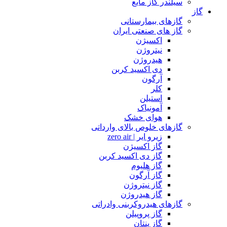
سیلندر گاز مایع
گاز
گازهای بیمارستانی
گاز های صنعتی ایران
اکسیژن
نیتروژن
هیدروژن
دی اکسید کربن
آرگون
کلر
استیلن
آمونیاک
هوای خشک
گازهای خلوص بالای وارداتی
زیرو ایر | zero air
گاز اکسیژن
گاز دی اکسید کربن
گاز هلیوم
گاز آرگون
گاز نیتروژن
گاز هیدروژن
گازهای هیدروکربنی وادراتی
گاز پروپیلن
گاز پنتان