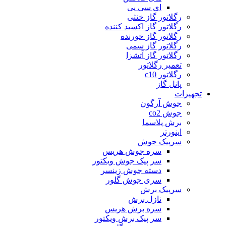
ای سی یی
رگلاتور گاز خنثی
رگلاتور گاز اکسید کننده
رگلاتور گاز خورنده
رگلاتور گاز سمی
رگلاتور گاز آتشزا
تعمیر رگلاتور
رگلاتور c10
پانل گاز
تجهیزات
جوش آرگون
جوش co2
برش پلاسما
اینورتر
سرپیک جوش
سره جوش هریس
سر پیک جوش ویکتور
دسته جوش زینسر
سری جوش گلور
سرپیک برش
نازل برش
سره برش هریس
سر پیک برش ویکتور