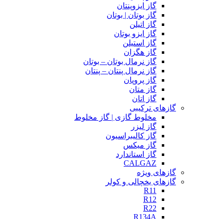
گاز ایزوپنتان
گاز بوتان | بوتان
گاز اتیلن
گاز ایزو بوتان
گاز استیلن
گاز هگزان
گاز نرمال بوتان – بوتان
گاز نرمال پنتان – پنتان
گاز پروپان
گاز متان
گاز اتان
گازهای ترکیبی
مخلوط گازی | گاز مخلوط
گاز لیزر
گاز کالیبراسیون
گاز میکس
گاز استاندارد
CALGAZ
گازهای ویژه
گازهای یخچالی و کولر
R11
R12
R22
R134A