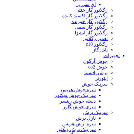
ای سی یی
رگلاتور گاز خنثی
رگلاتور گاز اکسید کننده
رگلاتور گاز خورنده
رگلاتور گاز سمی
رگلاتور گاز آتشزا
تعمیر رگلاتور
رگلاتور c10
پانل گاز
تجهیزات
جوش آرگون
جوش co2
برش پلاسما
اینورتر
سرپیک جوش
سره جوش هریس
سر پیک جوش ویکتور
دسته جوش زینسر
سری جوش گلور
سرپیک برش
نازل برش
سره برش هریس
سر پیک برش ویکتور