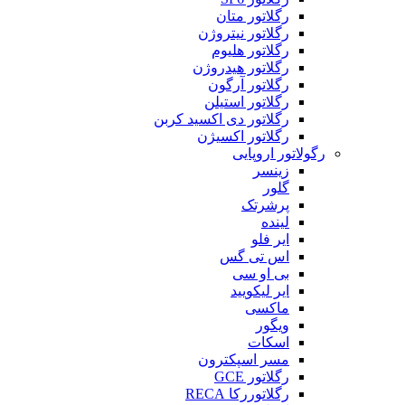
رگلاتور متان
رگلاتور نیتروژن
رگلاتور هلیوم
رگلاتور هیدروژن
رگلاتور آرگون
رگلاتور استیلن
رگلاتور دی اکسید کربن
رگلاتور اکسیژن
رگولاتور اروپایی
زینسر
گلور
پرشرتک
لینده
ایر فلو
اس تی گس
بی او سی
ایر لیکویید
ماکسی
ویگور
اسکات
مسر اسپکترون
رگلاتور GCE
رگلاتوررکا RECA