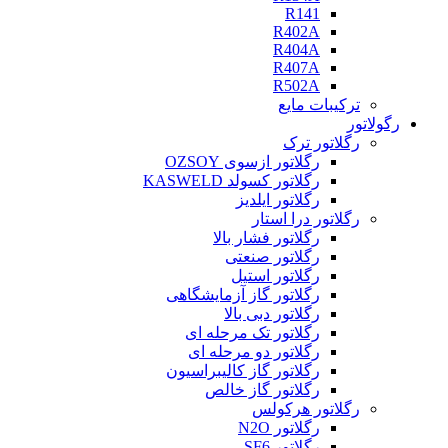
R141
R402A
R404A
R407A
R502A
ترکیبات مایع
رگولاتور
رگلاتور ترک
رگلاتور ازسوی OZSOY
رگلاتور کسولد KASWELD
رگلاتور ایلدیز
رگلاتور درا استار
رگلاتور فشار بالا
رگلاتور صنعتی
رگلاتور استیل
رگلاتور گاز آزمایشگاهی
رگلاتور دبی بالا
رگلاتور تک مرحله ای
رگلاتور دو مرحله ای
رگلاتور گاز کالیبراسیون
رگلاتور گاز خالص
رگلاتور هرکولس
رگلاتور N2O
رگلاتور SF6