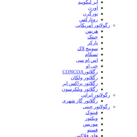
ایر لیکویید
اورن
نورگرن
روتارکس
رگولاتور آمریکایی
هریس
جنتک
پارکر
سوییچ لاک
تسکام
اس ام سی
جی او
رگلاتورCONCOA
رگلاتور ولکان
رگلاتور پراکس ایر
رگلاتور ویلکرسون
رگولاتور ایرانی
رگلاتور گاز شهری
رگولاتور چینی
فیتوک
ویکتور
موریس
فستو
های فلاکس