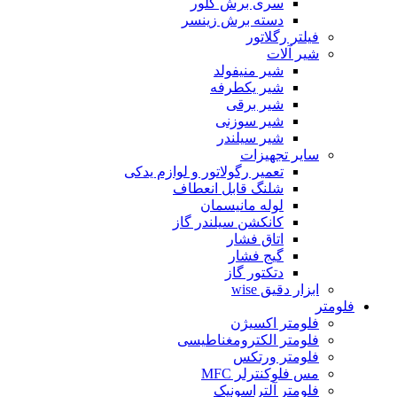
سری برش گلور
دسته برش زینسر
فیلتر رگلاتور
شیر آلات
شیر منیفولد
شیر یکطرفه
شیر برقی
شیر سوزنی
شیر سیلندر
سایر تجهیزات
تعمیر رگولاتور و لوازم یدکی
شلنگ قابل انعطاف
لوله مانیسمان
کانکشن سیلندر گاز
اتاق فشار
گیج فشار
دتکتور گاز
ابزار دقیق wise
فلومتر
فلومتر اکسیژن
فلومتر الکترومغناطیسی
فلومتر ورتکس
مس فلوکنترلر MFC
فلومتر آلتراسونیک