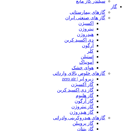
سیلندر گاز مایع
گاز
گازهای بیمارستانی
گاز های صنعتی ایران
اکسیژن
نیتروژن
هیدروژن
دی اکسید کربن
آرگون
کلر
استیلن
آمونیاک
هوای خشک
گازهای خلوص بالای وارداتی
زیرو ایر | zero air
گاز اکسیژن
گاز دی اکسید کربن
گاز هلیوم
گاز آرگون
گاز نیتروژن
گاز هیدروژن
گازهای هیدروکربنی وادراتی
گاز پروپیلن
گاز پنتان