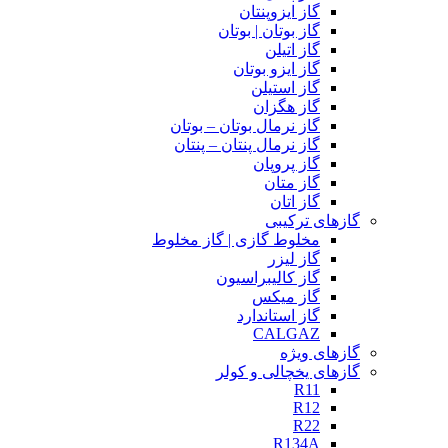
گاز ایزوپنتان
گاز بوتان | بوتان
گاز اتیلن
گاز ایزو بوتان
گاز استیلن
گاز هگزان
گاز نرمال بوتان – بوتان
گاز نرمال پنتان – پنتان
گاز پروپان
گاز متان
گاز اتان
گازهای ترکیبی
مخلوط گازی | گاز مخلوط
گاز لیزر
گاز کالیبراسیون
گاز میکس
گاز استاندارد
CALGAZ
گازهای ویژه
گازهای یخچالی و کولر
R11
R12
R22
R134A