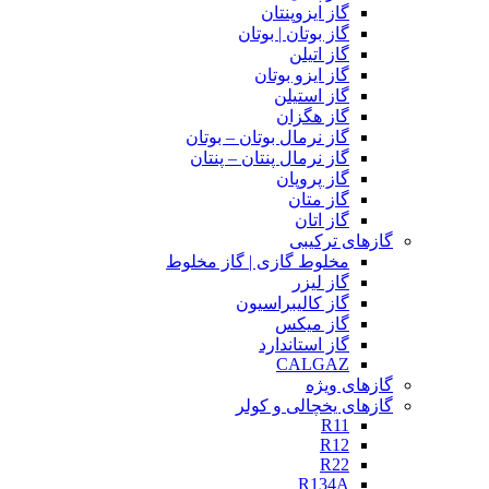
گاز ایزوپنتان
گاز بوتان | بوتان
گاز اتیلن
گاز ایزو بوتان
گاز استیلن
گاز هگزان
گاز نرمال بوتان – بوتان
گاز نرمال پنتان – پنتان
گاز پروپان
گاز متان
گاز اتان
گازهای ترکیبی
مخلوط گازی | گاز مخلوط
گاز لیزر
گاز کالیبراسیون
گاز میکس
گاز استاندارد
CALGAZ
گازهای ویژه
گازهای یخچالی و کولر
R11
R12
R22
R134A