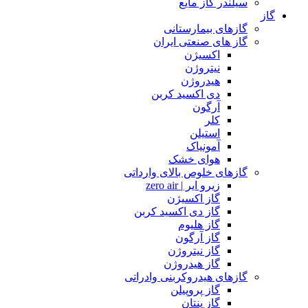
سیلندر گاز مایع
گاز
گازهای بیمارستانی
گاز های صنعتی ایران
اکسیژن
نیتروژن
هیدروژن
دی اکسید کربن
آرگون
کلر
استیلن
آمونیاک
هوای خشک
گازهای خلوص بالای وارداتی
زیرو ایر | zero air
گاز اکسیژن
گاز دی اکسید کربن
گاز هلیوم
گاز آرگون
گاز نیتروژن
گاز هیدروژن
گازهای هیدروکربنی وادراتی
گاز پروپیلن
گاز پنتان