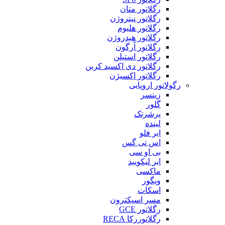
رگلاتور متان
رگلاتور نیتروژن
رگلاتور هلیوم
رگلاتور هیدروژن
رگلاتور آرگون
رگلاتور استیلن
رگلاتور دی اکسید کربن
رگلاتور اکسیژن
رگولاتور اروپایی
زینسر
گلور
پرشرتک
لینده
ایر فلو
اس تی گس
بی او سی
ایر لیکویید
ماکسی
ویگور
اسکات
مسر اسپکترون
رگلاتور GCE
رگلاتوررکا RECA