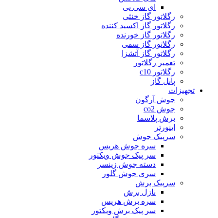
ای سی یی
رگلاتور گاز خنثی
رگلاتور گاز اکسید کننده
رگلاتور گاز خورنده
رگلاتور گاز سمی
رگلاتور گاز آتشزا
تعمیر رگلاتور
رگلاتور c10
پانل گاز
تجهیزات
جوش آرگون
جوش co2
برش پلاسما
اینورتر
سرپیک جوش
سره جوش هریس
سر پیک جوش ویکتور
دسته جوش زینسر
سری جوش گلور
سرپیک برش
نازل برش
سره برش هریس
سر پیک برش ویکتور