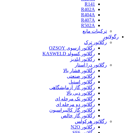
R141
R402A
R404A
R407A
R502A
ترکیبات مایع
رگولاتور
رگلاتور ترک
رگلاتور ازسوی OZSOY
رگلاتور کسولد KASWELD
رگلاتور ایلدیز
رگلاتور درا استار
رگلاتور فشار بالا
رگلاتور صنعتی
رگلاتور استیل
رگلاتور گاز آزمایشگاهی
رگلاتور دبی بالا
رگلاتور تک مرحله ای
رگلاتور دو مرحله ای
رگلاتور گاز کالیبراسیون
رگلاتور گاز خالص
رگلاتور هرکولس
رگلاتور N2O
رگلاتور SF6