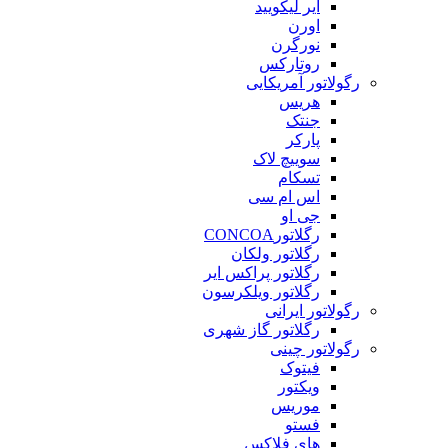
ایر لیکویید
اورن
نورگرن
روتارکس
رگولاتور آمریکایی
هریس
جنتک
پارکر
سوییچ لاک
تسکام
اس ام سی
جی او
رگلاتورCONCOA
رگلاتور ولکان
رگلاتور پراکس ایر
رگلاتور ویلکرسون
رگولاتور ایرانی
رگلاتور گاز شهری
رگولاتور چینی
فیتوک
ویکتور
موریس
فستو
های فلاکس