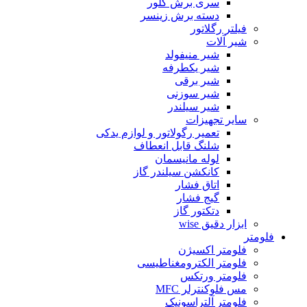
سری برش گلور
دسته برش زینسر
فیلتر رگلاتور
شیر آلات
شیر منیفولد
شیر یکطرفه
شیر برقی
شیر سوزنی
شیر سیلندر
سایر تجهیزات
تعمیر رگولاتور و لوازم یدکی
شلنگ قابل انعطاف
لوله مانیسمان
کانکشن سیلندر گاز
اتاق فشار
گیج فشار
دتکتور گاز
ابزار دقیق wise
فلومتر
فلومتر اکسیژن
فلومتر الکترومغناطیسی
فلومتر ورتکس
مس فلوکنترلر MFC
فلومتر آلتراسونیک