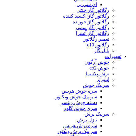
ای سی یی
رگلاتور گاز خنثی
رگلاتور گاز اکسید کننده
رگلاتور گاز خورنده
رگلاتور گاز سمی
رگلاتور گاز آتشزا
تعمیر رگلاتور
رگلاتور c10
پانل گاز
تجهیزات
جوش آرگون
جوش co2
برش پلاسما
اینورتر
سرپیک جوش
سره جوش هریس
سر پیک جوش ویکتور
دسته جوش زینسر
سری جوش گلور
سرپیک برش
نازل برش
سره برش هریس
سر پیک برش ویکتور