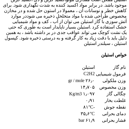
موجود باشد. در برابر مواد اکسید کننده به شدت نگهداری شود. برای
کاهش خطر و نوسانات آن ، معمولا در استون حل شده و در مخازن
مخصوص طراحی شده با مواد متخلخل ذخیره می شوددر موارد
آتش سوزی با گاز استیلن می توان از آب ، کف و مواد شیمیایی
خشک استفاده کرد .استیلن بسیار ناپایدار است به طوری که حتی
یک نشت کوچک می تواند عواقب جدی در بر داشته باشد ، به همین
دلیل باید با دقت زیاد به کار گرفته و به درستی ذخیره شود. کپسول
استیلن ، سیلندر استیلن
خواص استیلن
نام گاز
استیلن
C2H2
فرمول شیمیایی
وزن ملکولی
۲۶٫۰ gr / mole
وزن مخصوص
۱۴٫۷۰۵
چگالی گاز
۱٫۰۹۷ Kg/m3
غلطت بخار
۰٫۹۱
نقطه جوش
-۸۱°C
دمای بحرانی
۳۵٫۶°C
فشار بحرانی
۶۱٫۹ bar