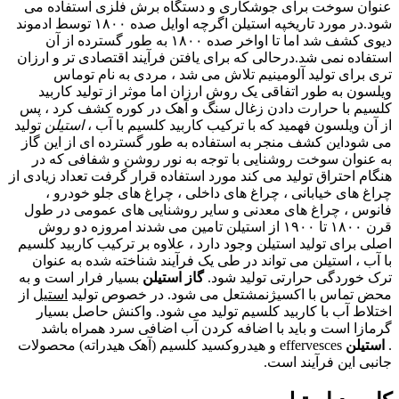
عنوان سوخت برای جوشکاری و دستگاه برش فلزی استفاده می
شود.در مورد تاریخپه استیلن اگرچه اوایل صده ۱۸۰۰ توسط ادموند
دیوی کشف شد اما تا اواخر صده ۱۸۰۰ به طور گسترده از آن
استفاده نمی شد.درحالی که برای یافتن فرآیند اقتصادی تر و ارزان
تری برای تولید آلومینیم تلاش می شد ، مردی به نام توماس
ویلسون به طور اتفاقی یک روش ارزان اما موثر از تولید کاربید
کلسیم با حرارت دادن زغال سنگ و آهک در کوره کشف کرد ، پس
از آن ویلسون فهمید که با ترکیب کاربید کلسیم با آب ،
استیلن
تولید
می شوداین کشف منجر به استفاده به طور گسترده ای از این گاز
به عنوان سوخت روشنایی با توجه به نور روشن و شفافی که در
هنگام احتراق تولید می کند مورد استفاده قرار گرفت تعداد زیادی از
چراغ های خیابانی ، چراغ های داخلی ، چراغ های جلو خودرو ،
فانوس ، چراغ های معدنی و سایر روشنایی های عمومی در طول
قرن ۱۸۰۰ تا ۱۹۰۰ از استیلن تامین می شدند امروزه دو روش
اصلی برای تولید استیلن وجود دارد ، علاوه بر ترکیب کاربید کلسیم
با آب ، استیلن می تواند در طی یک فرآیند شناخته شده به عنوان
ترک خوردگی حرارتی تولید شود.
گاز استیلن
بسیار فرار است و به
محض تماس با اکسیژنمشتعل می شود. در خصوص تولید
استیل
از
اختلاط آب با کاربید کلسیم تولید می شود. واکنش حاصل بسیار
گرمازا است و باید با اضافه کردن آب اضافی سرد همراه باشد
.
استیلن
effervesces و هیدروکسید کلسیم (آهک هیدراته) محصولات
جانبی این فرآیند است.