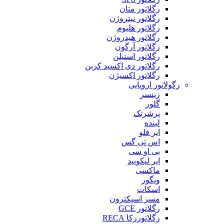
رگلاتور متان
رگلاتور نیتروژن
رگلاتور هلیوم
رگلاتور هیدروژن
رگلاتور آرگون
رگلاتور استیلن
رگلاتور دی اکسید کربن
رگلاتور اکسیژن
رگولاتور اروپایی
زینسر
گلور
پرشرتک
لینده
ایر فلو
اس تی گس
بی او سی
ایر لیکویید
ماکسی
ویگور
اسکات
مسر اسپکترون
رگلاتور GCE
رگلاتوررکا RECA