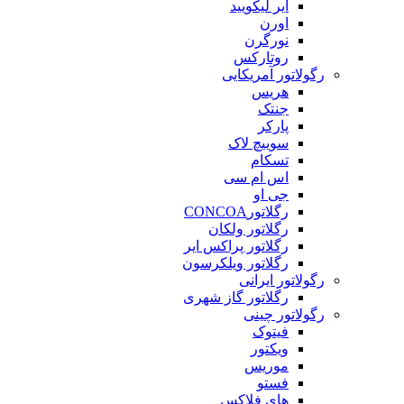
ایر لیکویید
اورن
نورگرن
روتارکس
رگولاتور آمریکایی
هریس
جنتک
پارکر
سوییچ لاک
تسکام
اس ام سی
جی او
رگلاتورCONCOA
رگلاتور ولکان
رگلاتور پراکس ایر
رگلاتور ویلکرسون
رگولاتور ایرانی
رگلاتور گاز شهری
رگولاتور چینی
فیتوک
ویکتور
موریس
فستو
های فلاکس