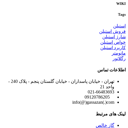
WIKI
Tags
استیلن
فروش استیلن
شارژ استیلن
خواص استیلن
کاربرد استیلن
مانومتر
رگلاتور
اطلاعات تماس
تهران - خیابان پاسداران - خیابان گلستان پنجم - پلاک 240 -
واحد 21
021-66483693
09120786205
info(@)gassazan(.)com
لینک های مرتبط
گاز خالص