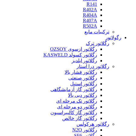
R141
R402A
R404A
R407A
R502A
ترکیبات مایع
رگولاتور
رگلاتور ترک
رگلاتور ازسوی OZSOY
رگلاتور کسولد KASWELD
رگلاتور ایلدیز
رگلاتور درا استار
رگلاتور فشار بالا
رگلاتور صنعتی
رگلاتور استیل
رگلاتور گاز آزمایشگاهی
رگلاتور دبی بالا
رگلاتور تک مرحله ای
رگلاتور دو مرحله ای
رگلاتور گاز کالیبراسیون
رگلاتور گاز خالص
رگلاتور هرکولس
رگلاتور N2O
رگلاتور SF6