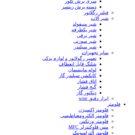
سری برش گلور
دسته برش زینسر
فیلتر رگلاتور
شیر آلات
شیر منیفولد
شیر یکطرفه
شیر برقی
شیر سوزنی
شیر سیلندر
سایر تجهیزات
تعمیر رگولاتور و لوازم یدکی
شلنگ قابل انعطاف
لوله مانیسمان
کانکشن سیلندر گاز
اتاق فشار
گیج فشار
دتکتور گاز
ابزار دقیق wise
فلومتر
فلومتر اکسیژن
فلومتر الکترومغناطیسی
فلومتر ورتکس
مس فلوکنترلر MFC
فلومتر آلتراسونیک