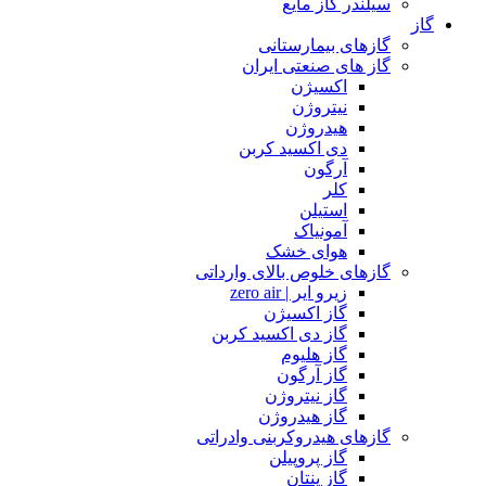
سیلندر گاز مایع
گاز
گازهای بیمارستانی
گاز های صنعتی ایران
اکسیژن
نیتروژن
هیدروژن
دی اکسید کربن
آرگون
کلر
استیلن
آمونیاک
هوای خشک
گازهای خلوص بالای وارداتی
زیرو ایر | zero air
گاز اکسیژن
گاز دی اکسید کربن
گاز هلیوم
گاز آرگون
گاز نیتروژن
گاز هیدروژن
گازهای هیدروکربنی وادراتی
گاز پروپیلن
گاز پنتان