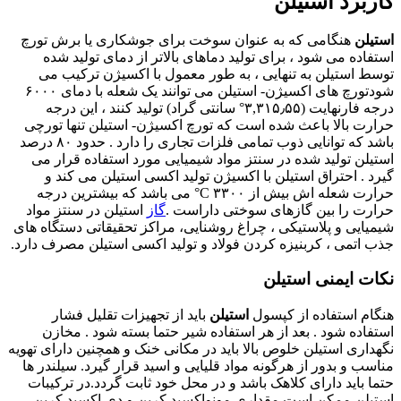
کاربرد استیلن
استیلن
هنگامی که به عنوان سوخت برای جوشکاری یا برش تورچ
استفاده می شود ، برای تولید دماهای بالاتر از دمای تولید شده
توسط استیلن به تنهایی ، به طور معمول با اکسیژن ترکیب می
شودتورچ های اکسیژن- استیلن می توانند یک شعله با دمای ۶۰۰۰
درجه فارنهایت (۳,۳۱۵٫۵۵° سانتی گراد) تولید کنند ، این درجه
حرارت بالا باعث شده است که تورچ اکسیژن- استیلن تنها تورچی
باشد که توانایی ذوب تمامی فلزات تجاری را دارد . حدود ۸۰ درصد
استیلن تولید شده در سنتز مواد شیمیایی مورد استفاده قرار می
گیرد . احتراق استیلن با اکسیژن تولید اکسی استیلن می کند و
حرارت شعله اش بیش از ۳۳۰۰ C° می باشد که بیشترین درجه
حرارت را بین گازهای سوختی داراست .
گاز
استیلن در سنتز مواد
شیمیایی و پلاستیکی ، چراغ روشنایی، مراکز تحقیقاتی دستگاه های
جذب اتمی ، کربنیزه کردن فولاد و تولید اکسی استیلن مصرف دارد.
نکات ایمنی استیلن
هنگام استفاده از کپسول
استیلن
باید از تجهیزات تقلیل فشار
استفاده شود . بعد از هر استفاده شیر حتما بسته شود . مخازن
نگهداری استیلن خلوص بالا باید در مکانی خنک و همچنین دارای تهویه
مناسب و بدور از هرگونه مواد قلیایی و اسید قرار گیرد. سیلندر ها
حتما باید دارای کلاهک باشد و در محل خود ثابت گردد.در ترکیبات
استیلن ممکن است مقداری مونواکسید کربن و دی اکسید کربن