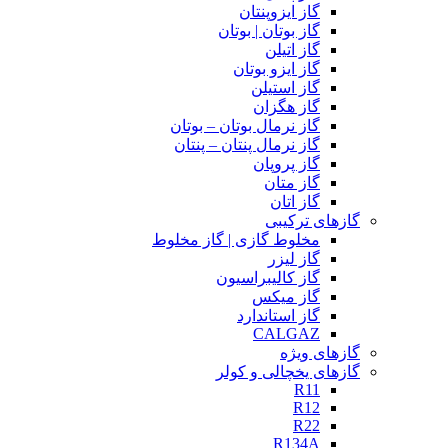
گاز ایزوپنتان
گاز بوتان | بوتان
گاز اتیلن
گاز ایزو بوتان
گاز استیلن
گاز هگزان
گاز نرمال بوتان – بوتان
گاز نرمال پنتان – پنتان
گاز پروپان
گاز متان
گاز اتان
گازهای ترکیبی
مخلوط گازی | گاز مخلوط
گاز لیزر
گاز کالیبراسیون
گاز میکس
گاز استاندارد
CALGAZ
گازهای ویژه
گازهای یخچالی و کولر
R11
R12
R22
R134A