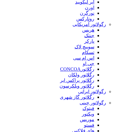
ایر لیکویید
اورن
نورگرن
روتارکس
رگولاتور آمریکایی
هریس
جنتک
پارکر
سوییچ لاک
تسکام
اس ام سی
جی او
رگلاتورCONCOA
رگلاتور ولکان
رگلاتور پراکس ایر
رگلاتور ویلکرسون
رگولاتور ایرانی
رگلاتور گاز شهری
رگولاتور چینی
فیتوک
ویکتور
موریس
فستو
های فلاکس