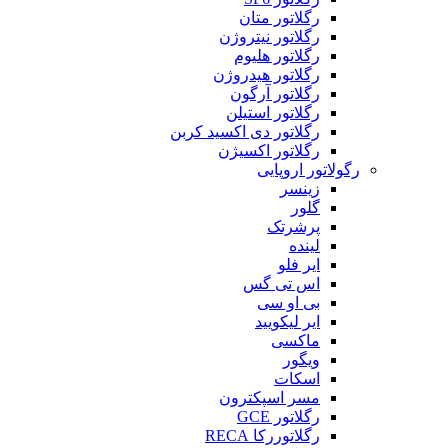
رگلاتور متان
رگلاتور نیتروژن
رگلاتور هلیوم
رگلاتور هیدروژن
رگلاتور آرگون
رگلاتور استیلن
رگلاتور دی اکسید کربن
رگلاتور اکسیژن
رگولاتور اروپایی
زینسر
گلور
پرشرتک
لینده
ایر فلو
اس تی گس
بی او سی
ایر لیکویید
ماکسی
ویگور
اسکات
مسر اسپکترون
رگلاتور GCE
رگلاتوررکا RECA