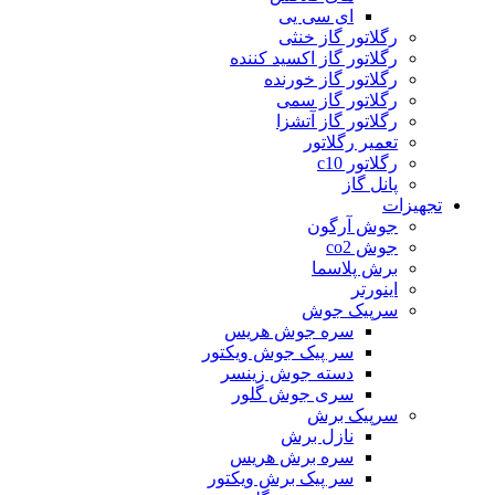
ای سی یی
رگلاتور گاز خنثی
رگلاتور گاز اکسید کننده
رگلاتور گاز خورنده
رگلاتور گاز سمی
رگلاتور گاز آتشزا
تعمیر رگلاتور
رگلاتور c10
پانل گاز
تجهیزات
جوش آرگون
جوش co2
برش پلاسما
اینورتر
سرپیک جوش
سره جوش هریس
سر پیک جوش ویکتور
دسته جوش زینسر
سری جوش گلور
سرپیک برش
نازل برش
سره برش هریس
سر پیک برش ویکتور