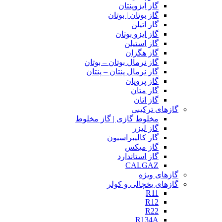
گاز ایزوپنتان
گاز بوتان | بوتان
گاز اتیلن
گاز ایزو بوتان
گاز استیلن
گاز هگزان
گاز نرمال بوتان – بوتان
گاز نرمال پنتان – پنتان
گاز پروپان
گاز متان
گاز اتان
گازهای ترکیبی
مخلوط گازی | گاز مخلوط
گاز لیزر
گاز کالیبراسیون
گاز میکس
گاز استاندارد
CALGAZ
گازهای ویژه
گازهای یخچالی و کولر
R11
R12
R22
R134A