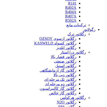
R141
R402A
R404A
R407A
R502A
ترکیبات مایع
رگولاتور
رگلاتور ترک
رگلاتور ازسوی OZSOY
رگلاتور کسولد KASWELD
رگلاتور ایلدیز
رگلاتور درا استار
رگلاتور فشار بالا
رگلاتور صنعتی
رگلاتور استیل
رگلاتور گاز آزمایشگاهی
رگلاتور دبی بالا
رگلاتور تک مرحله ای
رگلاتور دو مرحله ای
رگلاتور گاز کالیبراسیون
رگلاتور گاز خالص
رگلاتور هرکولس
رگلاتور N2O
رگلاتور SF6