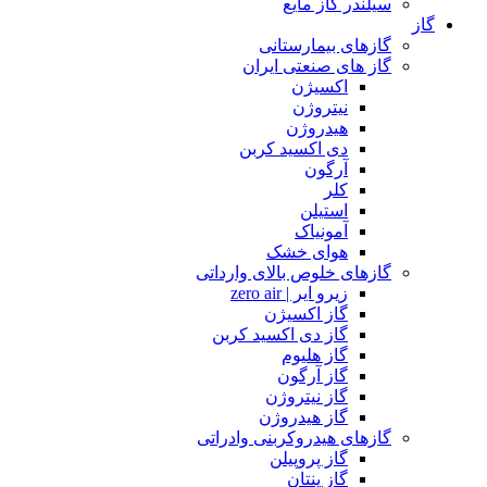
سیلندر گاز مایع
گاز
گازهای بیمارستانی
گاز های صنعتی ایران
اکسیژن
نیتروژن
هیدروژن
دی اکسید کربن
آرگون
کلر
استیلن
آمونیاک
هوای خشک
گازهای خلوص بالای وارداتی
زیرو ایر | zero air
گاز اکسیژن
گاز دی اکسید کربن
گاز هلیوم
گاز آرگون
گاز نیتروژن
گاز هیدروژن
گازهای هیدروکربنی وادراتی
گاز پروپیلن
گاز پنتان