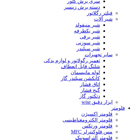
سری برش گلور
دسته برش زینسر
فیلتر رگلاتور
شیر آلات
شیر منیفولد
شیر یکطرفه
شیر برقی
شیر سوزنی
شیر سیلندر
سایر تجهیزات
تعمیر رگولاتور و لوازم یدکی
شلنگ قابل انعطاف
لوله مانیسمان
کانکشن سیلندر گاز
اتاق فشار
گیج فشار
دتکتور گاز
ابزار دقیق wise
فلومتر
فلومتر اکسیژن
فلومتر الکترومغناطیسی
فلومتر ورتکس
مس فلوکنترلر MFC
فلومتر آلتراسونیک