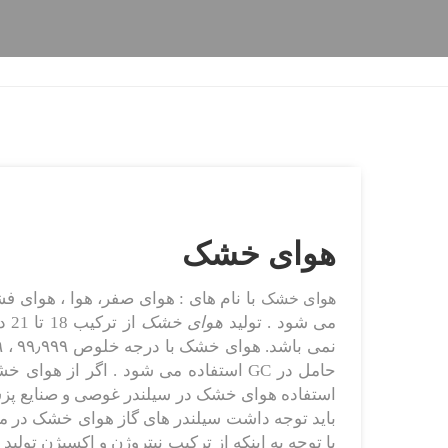
هوای خشک
هوای خشک
می شود . تولید
هوای خشک
از ترکیب 18 تا 21 درصد اکسیژن در بالانس نیتروژن بدست می آید .
نمی باشد. هوای خشک با درجه خلوص ۹۹٫۹۹۹ ، ۹۹٫۹۹۹۹ یعنی گرید ۵ و۶ ارایه می گردد .
حامل در GC استفاده می شود . اگر از ه
استفاده هوای خشک در سیلندر غوصی و صنایع پزشک
با توجه به اینکه از ترکیب نیتروژن و اکسیژن تول