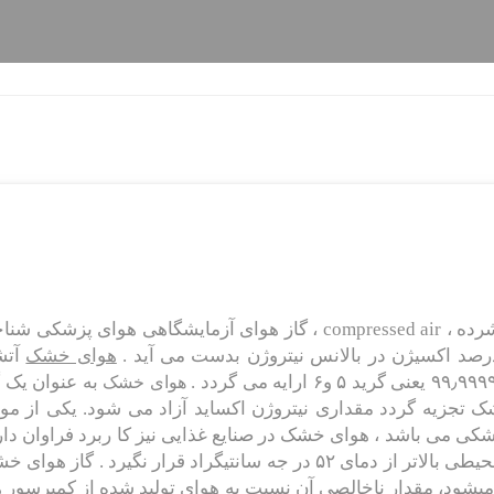
با نام های : هوای صفر، هوا ، هوای فشرده ، compressed air ، گاز هوای آزمایشگاهی هوای پزشکی 
هوای خشک
آتش
به عنوان یک گ
هوای خشک
وای خشک تجزیه گردد مقداری نیتروژن اکساید آزاد می شود. یکی از موا
ی می باشد ، هوای خشک در صنایع غذایی نیز کا ربرد فراوان دارد
باید توجه داشت سیلندر های گاز هوای خشک در محیطی بالاتر از دمای ۵۲ در جه سانتیگراد قرار نگیرد . گاز ه
ید میشود، مقدار ناخالصی آن نسبت به هوای تولید شده از کمپرسور ه