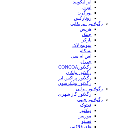
ایر لیکویید
اورن
نورگرن
روتارکس
رگولاتور آمریکایی
هریس
جنتک
پارکر
سوییچ لاک
تسکام
اس ام سی
جی او
رگلاتورCONCOA
رگلاتور ولکان
رگلاتور پراکس ایر
رگلاتور ویلکرسون
رگولاتور ایرانی
رگلاتور گاز شهری
رگولاتور چینی
فیتوک
ویکتور
موریس
فستو
های فلاکس