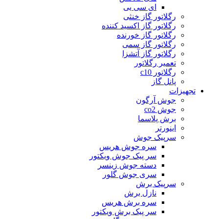
ای سی یی
رگلاتور گاز خنثی
رگلاتور گاز اکسید کننده
رگلاتور گاز خورنده
رگلاتور گاز سمی
رگلاتور گاز آتشزا
تعمیر رگلاتور
رگلاتور c10
پانل گاز
تجهیزات
جوش آرگون
جوش co2
برش پلاسما
اینورتر
سرپیک جوش
سره جوش هریس
سر پیک جوش ویکتور
دسته جوش زینسر
سری جوش گلور
سرپیک برش
نازل برش
سره برش هریس
سر پیک برش ویکتور