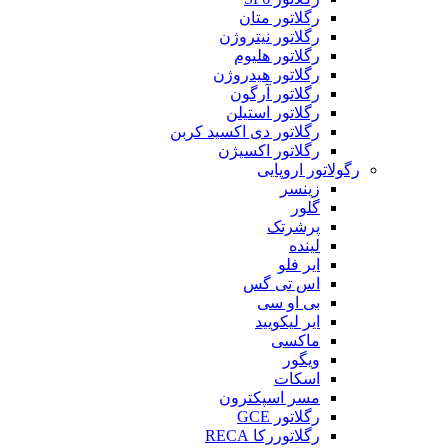
رگلاتور متان
رگلاتور نیتروژن
رگلاتور هلیوم
رگلاتور هیدروژن
رگلاتور آرگون
رگلاتور استیلن
رگلاتور دی اکسید کربن
رگلاتور اکسیژن
رگولاتور اروپایی
زینسر
گلور
پرشرتک
لینده
ایر فلو
اس تی گس
بی او سی
ایر لیکویید
ماکسی
ویگور
اسکات
مسر اسپکترون
رگلاتور GCE
رگلاتوررکا RECA