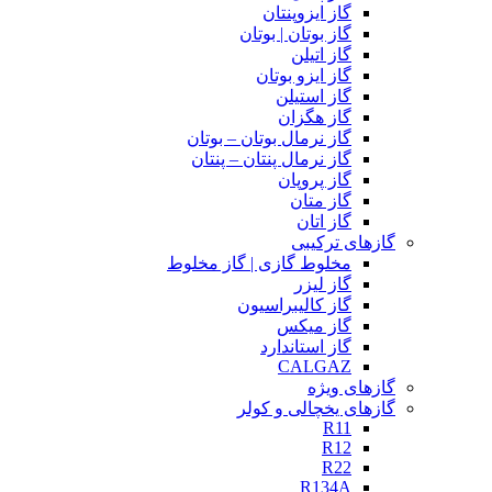
گاز ایزوپنتان
گاز بوتان | بوتان
گاز اتیلن
گاز ایزو بوتان
گاز استیلن
گاز هگزان
گاز نرمال بوتان – بوتان
گاز نرمال پنتان – پنتان
گاز پروپان
گاز متان
گاز اتان
گازهای ترکیبی
مخلوط گازی | گاز مخلوط
گاز لیزر
گاز کالیبراسیون
گاز میکس
گاز استاندارد
CALGAZ
گازهای ویژه
گازهای یخچالی و کولر
R11
R12
R22
R134A