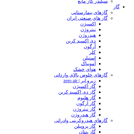
سیلندر گاز مایع
گاز
گازهای بیمارستانی
گاز های صنعتی ایران
اکسیژن
نیتروژن
هیدروژن
دی اکسید کربن
آرگون
کلر
استیلن
آمونیاک
هوای خشک
گازهای خلوص بالای وارداتی
زیرو ایر | zero air
گاز اکسیژن
گاز دی اکسید کربن
گاز هلیوم
گاز آرگون
گاز نیتروژن
گاز هیدروژن
گازهای هیدروکربنی وادراتی
گاز پروپیلن
گاز پنتان