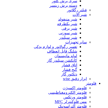
سری برش گلور
دسته برش زینسر
فیلتر رگلاتور
شیر آلات
شیر منیفولد
شیر یکطرفه
شیر برقی
شیر سوزنی
شیر سیلندر
سایر تجهیزات
تعمیر رگولاتور و لوازم یدکی
شلنگ قابل انعطاف
لوله مانیسمان
کانکشن سیلندر گاز
اتاق فشار
گیج فشار
دتکتور گاز
ابزار دقیق wise
فلومتر
فلومتر اکسیژن
فلومتر الکترومغناطیسی
فلومتر ورتکس
مس فلوکنترلر MFC
فلومتر آلتراسونیک