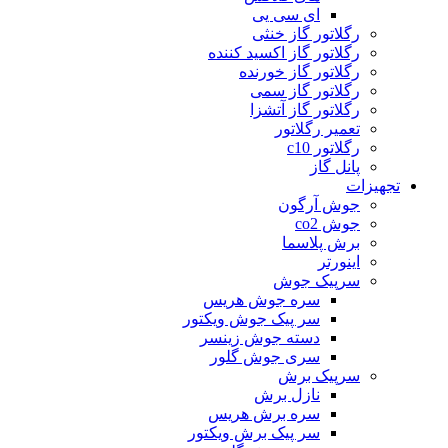
ای سی یی
رگلاتور گاز خنثی
رگلاتور گاز اکسید کننده
رگلاتور گاز خورنده
رگلاتور گاز سمی
رگلاتور گاز آتشزا
تعمیر رگلاتور
رگلاتور c10
پانل گاز
تجهیزات
جوش آرگون
جوش co2
برش پلاسما
اینورتر
سرپیک جوش
سره جوش هریس
سر پیک جوش ویکتور
دسته جوش زینسر
سری جوش گلور
سرپیک برش
نازل برش
سره برش هریس
سر پیک برش ویکتور