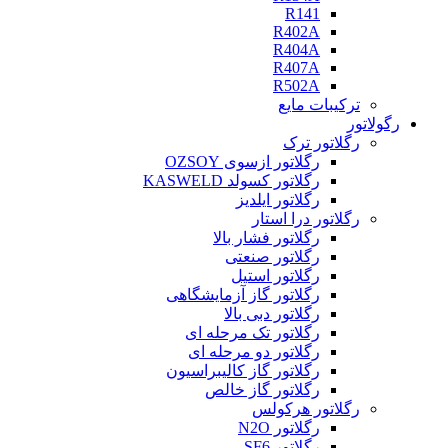
R141
R402A
R404A
R407A
R502A
ترکیبات مایع
رگولاتور
رگلاتور ترک
رگلاتور ازسوی OZSOY
رگلاتور کسولد KASWELD
رگلاتور ایلدیز
رگلاتور درا استار
رگلاتور فشار بالا
رگلاتور صنعتی
رگلاتور استیل
رگلاتور گاز آزمایشگاهی
رگلاتور دبی بالا
رگلاتور تک مرحله ای
رگلاتور دو مرحله ای
رگلاتور گاز کالیبراسیون
رگلاتور گاز خالص
رگلاتور هرکولس
رگلاتور N2O
رگلاتور SF6