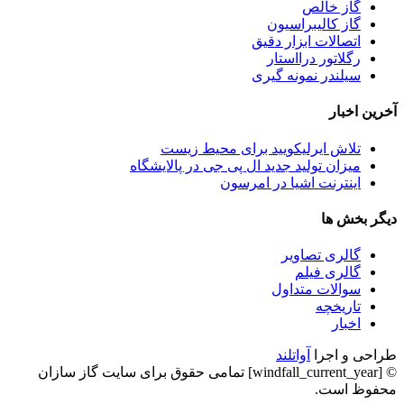
گاز خالص
گاز کالیبراسیون
اتصالات ابزار دقیق
رگلاتور درااستار
سیلندر نمونه گیری
آخرین اخبار
تلاش ایرلیکویید برای محیط زیست
میزان تولید جدید ال پی جی در پالایشگاه
اینترنت اشیا در امرسون
دیگر بخش ها
گالری تصاویر
گالری فیلم
سوالات متداول
تاریخچه
اخبار
طراحی و اجرا
آواتلند
© [windfall_current_year] تمامی حقوق برای سایت گاز سازان
محفوظ است.