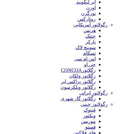
ایر لیکویید
اورن
نورگرن
روتارکس
رگولاتور آمریکایی
هریس
جنتک
پارکر
سوییچ لاک
تسکام
اس ام سی
جی او
رگلاتورCONCOA
رگلاتور ولکان
رگلاتور پراکس ایر
رگلاتور ویلکرسون
رگولاتور ایرانی
رگلاتور گاز شهری
رگولاتور چینی
فیتوک
ویکتور
موریس
فستو
های فلاکس