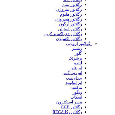
رگلاتور متان
رگلاتور نیتروژن
رگلاتور هلیوم
رگلاتور هیدروژن
رگلاتور آرگون
رگلاتور استیلن
رگلاتور دی اکسید کربن
رگلاتور اکسیژن
رگولاتور اروپایی
زینسر
گلور
پرشرتک
لینده
ایر فلو
اس تی گس
بی او سی
ایر لیکویید
ماکسی
ویگور
اسکات
مسر اسپکترون
رگلاتور GCE
رگلاتوررکا RECA