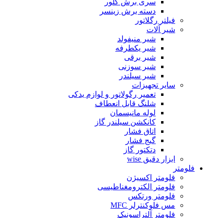
سری برش گلور
دسته برش زینسر
فیلتر رگلاتور
شیر آلات
شیر منیفولد
شیر یکطرفه
شیر برقی
شیر سوزنی
شیر سیلندر
سایر تجهیزات
تعمیر رگولاتور و لوازم یدکی
شلنگ قابل انعطاف
لوله مانیسمان
کانکشن سیلندر گاز
اتاق فشار
گیج فشار
دتکتور گاز
ابزار دقیق wise
فلومتر
فلومتر اکسیژن
فلومتر الکترومغناطیسی
فلومتر ورتکس
مس فلوکنترلر MFC
فلومتر آلتراسونیک