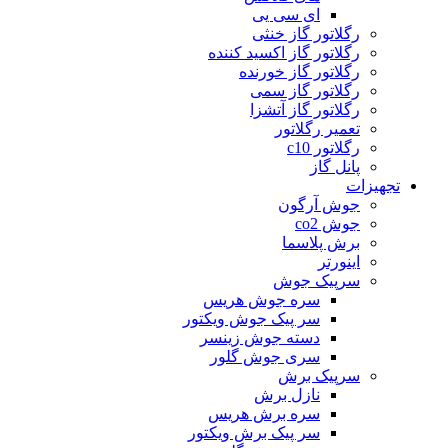
ای سی یی
رگلاتور گاز خنثی
رگلاتور گاز اکسید کننده
رگلاتور گاز خورنده
رگلاتور گاز سمی
رگلاتور گاز آتشزا
تعمیر رگلاتور
رگلاتور c10
پانل گاز
تجهیزات
جوش آرگون
جوش co2
برش پلاسما
اینورتر
سرپیک جوش
سره جوش هریس
سر پیک جوش ویکتور
دسته جوش زینسر
سری جوش گلور
سرپیک برش
نازل برش
سره برش هریس
سر پیک برش ویکتور