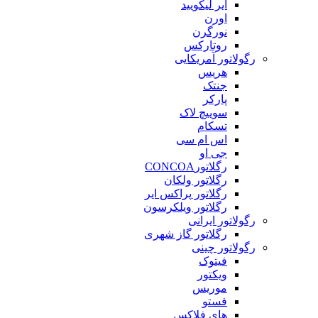
ایر لیکویید
اورن
نورگرن
روتارکس
رگولاتور آمریکایی
هریس
جنتک
پارکر
سوییچ لاک
تسکام
اس ام سی
جی او
رگلاتورCONCOA
رگلاتور ولکان
رگلاتور پراکس ایر
رگلاتور ویلکرسون
رگولاتور ایرانی
رگلاتور گاز شهری
رگولاتور چینی
فیتوک
ویکتور
موریس
فستو
های فلاکس