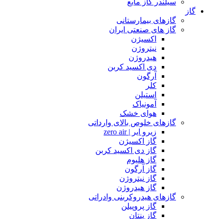
سیلندر گاز مایع
گاز
گازهای بیمارستانی
گاز های صنعتی ایران
اکسیژن
نیتروژن
هیدروژن
دی اکسید کربن
آرگون
کلر
استیلن
آمونیاک
هوای خشک
گازهای خلوص بالای وارداتی
زیرو ایر | zero air
گاز اکسیژن
گاز دی اکسید کربن
گاز هلیوم
گاز آرگون
گاز نیتروژن
گاز هیدروژن
گازهای هیدروکربنی وادراتی
گاز پروپیلن
گاز پنتان