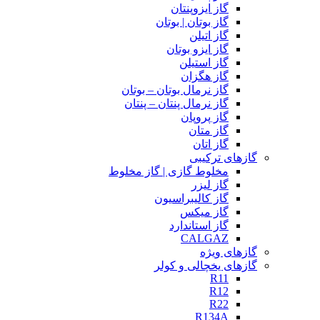
گاز ایزوپنتان
گاز بوتان | بوتان
گاز اتیلن
گاز ایزو بوتان
گاز استیلن
گاز هگزان
گاز نرمال بوتان – بوتان
گاز نرمال پنتان – پنتان
گاز پروپان
گاز متان
گاز اتان
گازهای ترکیبی
مخلوط گازی | گاز مخلوط
گاز لیزر
گاز کالیبراسیون
گاز میکس
گاز استاندارد
CALGAZ
گازهای ویژه
گازهای یخچالی و کولر
R11
R12
R22
R134A