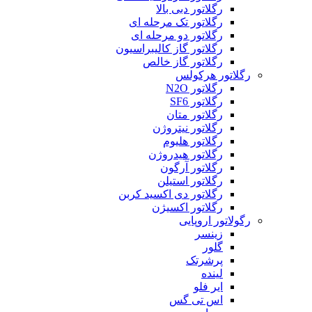
رگلاتور دبی بالا
رگلاتور تک مرحله ای
رگلاتور دو مرحله ای
رگلاتور گاز کالیبراسیون
رگلاتور گاز خالص
رگلاتور هرکولس
رگلاتور N2O
رگلاتور SF6
رگلاتور متان
رگلاتور نیتروژن
رگلاتور هلیوم
رگلاتور هیدروژن
رگلاتور آرگون
رگلاتور استیلن
رگلاتور دی اکسید کربن
رگلاتور اکسیژن
رگولاتور اروپایی
زینسر
گلور
پرشرتک
لینده
ایر فلو
اس تی گس