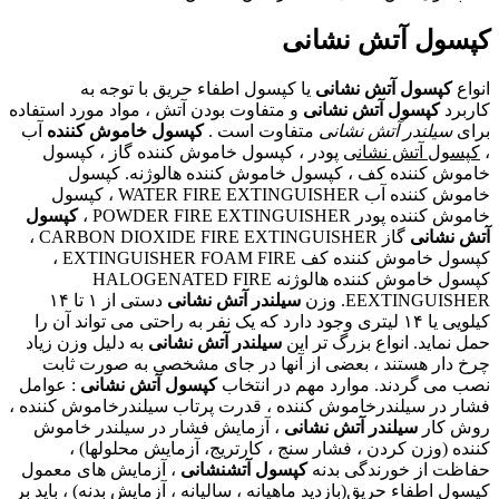
کپسول آتش نشانی
انواع
کپسول آتش نشانی
یا کپسول اطفاء حریق با توجه به
کاربرد
کپسول آتش نشانی
و متفاوت بودن آتش ، مواد مورد استفاده
برای
سیلندر آتش نشانی
متفاوت است .
کپسول خاموش کننده
آب
،
کپسول آتش نشانی
پودر ، کپسول خاموش کننده گاز ، کپسول
خاموش کننده کف ، کپسول خاموش کننده هالوژنه. کپسول
خاموش کننده آب WATER FIRE EXTINGUISHER ، کپسول
خاموش کننده پودر POWDER FIRE EXTINGUISHER ،
کپسول
آتش نشانی
گاز CARBON DIOXIDE FIRE EXTINGUISHER ،
کپسول خاموش کننده کف EXTINGUISHER FOAM FIRE ،
کپسول خاموش کننده هالوژنه HALOGENATED FIRE
EEXTINGUISHER. وزن
سیلندر آتش نشانی
دستی از ۱ تا ۱۴
کیلویی یا ۱۴ لیتری وجود دارد که یک نفر به راحتی می تواند آن را
حمل نماید. انواع بزرگ تر این
سیلندر آتش نشانی
به دلیل وزن زیاد
چرخ دار هستند ، بعضی از آنها در جای مشخصی به صورت ثابت
نصب می گردند. موارد مهم در انتخاب
کپسول آتش نشانی
: عوامل
فشار در سیلندرخاموش کننده ، قدرت پرتاب سیلندرخاموش کننده ،
روش کار
سیلندر آتش نشانی
، آزمایش فشار در سیلندر خاموش
کننده (وزن کردن ، فشار سنج ، کارتریج، آزمایش محلولها) ،
حفاظت از خورندگی بدنه
کپسول آتشنشانی
، آزمایش های معمول
کپسول اطفاء حریق(بازدید ماهیانه ، سالیانه ، آزمایش بدنه) ، باید بر