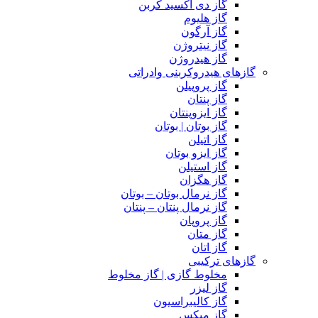
گاز دی اکسید کربن
گاز هلیوم
گاز آرگون
گاز نیتروژن
گاز هیدروژن
گازهای هیدروکربنی وادراتی
گاز پروپیلن
گاز پنتان
گاز ایزوپنتان
گاز بوتان | بوتان
گاز اتیلن
گاز ایزو بوتان
گاز استیلن
گاز هگزان
گاز نرمال بوتان – بوتان
گاز نرمال پنتان – پنتان
گاز پروپان
گاز متان
گاز اتان
گازهای ترکیبی
مخلوط گازی | گاز مخلوط
گاز لیزر
گاز کالیبراسیون
گاز میکس