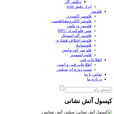
دتکتور گاز
ابزار دقیق wise
فلومتر
فلومتر اکسیژن
فلومتر الکترومغناطیسی
فلومتر ورتکس
مس فلوکنترلر MFC
فلومتر آلتراسونیک
فلومتراختلاف فشاری
فلوسوئیچ
فلو متر کوریولیس
فلوترانسمیتر
اطلاعات فنی
اطلاعات فنی و ایمنی
تست دوره ای سیلندر
تماس با ما
درباره ما
کپسول آتش نشانی