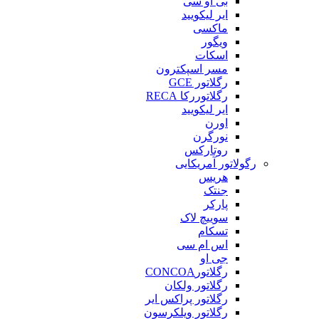
بی او سی
ایر لیکویید
ماکسی
ویگور
اسکات
مسر اسپکترون
رگلاتور GCE
رگلاتوررکا RECA
ایر لیکویید
اورن
نورگرن
روتارکس
رگولاتور آمریکایی
هریس
جنتک
پارکر
سوییچ لاک
تسکام
اس ام سی
جی او
رگلاتورCONCOA
رگلاتور ولکان
رگلاتور پراکس ایر
رگلاتور ویلکرسون