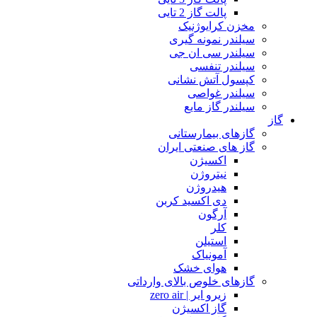
پالت گاز 2 تایی
مخزن کرایوژنیک
سیلندر نمونه گیری
سیلندر سی ان جی
سیلندر تنفسی
کپسول آتش نشانی
سیلندر غواصی
سیلندر گاز مایع
گاز
گازهای بیمارستانی
گاز های صنعتی ایران
اکسیژن
نیتروژن
هیدروژن
دی اکسید کربن
آرگون
کلر
استیلن
آمونیاک
هوای خشک
گازهای خلوص بالای وارداتی
زیرو ایر | zero air
گاز اکسیژن