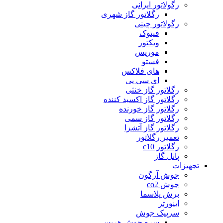
رگولاتور ایرانی
رگلاتور گاز شهری
رگولاتور چینی
فیتوک
ویکتور
موریس
فستو
های فلاکس
ای سی یی
رگلاتور گاز خنثی
رگلاتور گاز اکسید کننده
رگلاتور گاز خورنده
رگلاتور گاز سمی
رگلاتور گاز آتشزا
تعمیر رگلاتور
رگلاتور c10
پانل گاز
تجهیزات
جوش آرگون
جوش co2
برش پلاسما
اینورتر
سرپیک جوش
سره جوش هریس