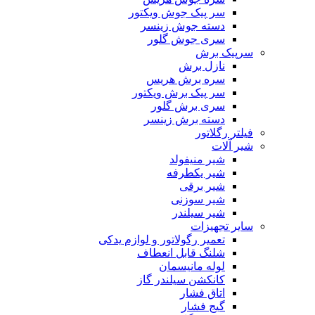
سر پیک جوش ویکتور
دسته جوش زینسر
سری جوش گلور
سرپیک برش
نازل برش
سره برش هریس
سر پیک برش ویکتور
سری برش گلور
دسته برش زینسر
فیلتر رگلاتور
شیر آلات
شیر منیفولد
شیر یکطرفه
شیر برقی
شیر سوزنی
شیر سیلندر
سایر تجهیزات
تعمیر رگولاتور و لوازم یدکی
شلنگ قابل انعطاف
لوله مانیسمان
کانکشن سیلندر گاز
اتاق فشار
گیج فشار