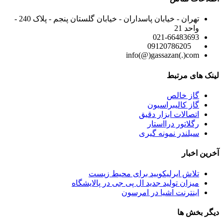
تهران - خیابان پاسداران - خیابان گلستان پنجم - پلاک 240 -
واحد 21
021-66483693
09120786205
info(@)gassazan(.)com
لینک های مرتبط
گاز خالص
گاز کالیبراسیون
اتصالات ابزار دقیق
رگلاتور درااستار
سیلندر نمونه گیری
آخرین اخبار
تلاش ایرلیکویید برای محیط زیست
میزان تولید جدید ال پی جی در پالایشگاه
اینترنت اشیا در امرسون
دیگر بخش ها