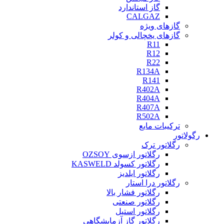
گاز استاندارد
CALGAZ
گازهای ویژه
گازهای یخچالی و کولر
R11
R12
R22
R134A
R141
R402A
R404A
R407A
R502A
ترکیبات مایع
رگولاتور
رگلاتور ترک
رگلاتور ازسوی OZSOY
رگلاتور کسولد KASWELD
رگلاتور ایلدیز
رگلاتور درا استار
رگلاتور فشار بالا
رگلاتور صنعتی
رگلاتور استیل
رگلاتور گاز آزمایشگاهی