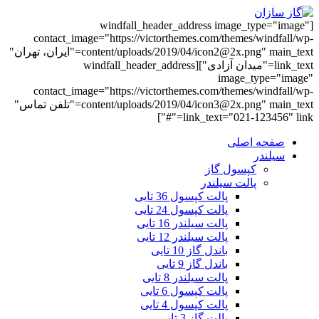
[windfall_header_address image_type="image"
contact_image="https://victorthemes.com/themes/windfall/wp-
content/uploads/2019/04/icon2@2x.png" main_text="ایران، تهران"
link_text="میدان آزادی"][windfall_header_address
image_type="image"
contact_image="https://victorthemes.com/themes/windfall/wp-
content/uploads/2019/04/icon3@2x.png" main_text="تلفن تماس"
link_text="021-123456" link="#"]
صفحه اصلی
سیلندر
کپسول گاز
پالت سیلندر
پالت کپسول 36 تایی
پالت کپسول 24 تایی
پالت سیلندر 16 تایی
پالت سیلندر 12 تایی
باندل گاز 10 تایی
باندل گاز 9 تایی
پالت سیلندر 8 تایی
پالت کپسول 6 تایی
پالت کپسول 4 تایی
پالت گاز 3 تایی