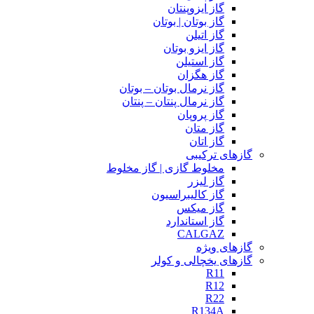
گاز ایزوپنتان
گاز بوتان | بوتان
گاز اتیلن
گاز ایزو بوتان
گاز استیلن
گاز هگزان
گاز نرمال بوتان – بوتان
گاز نرمال پنتان – پنتان
گاز پروپان
گاز متان
گاز اتان
گازهای ترکیبی
مخلوط گازی | گاز مخلوط
گاز لیزر
گاز کالیبراسیون
گاز میکس
گاز استاندارد
CALGAZ
گازهای ویژه
گازهای یخچالی و کولر
R11
R12
R22
R134A