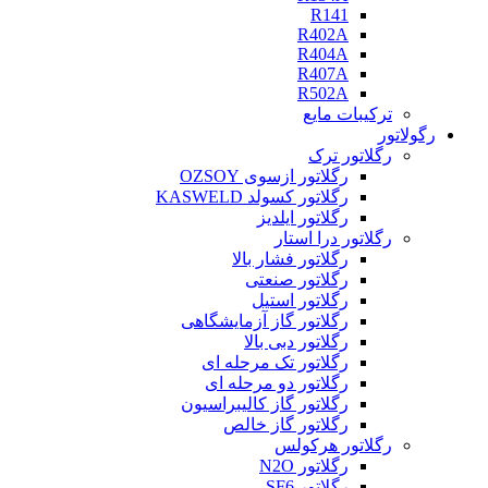
R141
R402A
R404A
R407A
R502A
ترکیبات مایع
رگولاتور
رگلاتور ترک
رگلاتور ازسوی OZSOY
رگلاتور کسولد KASWELD
رگلاتور ایلدیز
رگلاتور درا استار
رگلاتور فشار بالا
رگلاتور صنعتی
رگلاتور استیل
رگلاتور گاز آزمایشگاهی
رگلاتور دبی بالا
رگلاتور تک مرحله ای
رگلاتور دو مرحله ای
رگلاتور گاز کالیبراسیون
رگلاتور گاز خالص
رگلاتور هرکولس
رگلاتور N2O
رگلاتور SF6