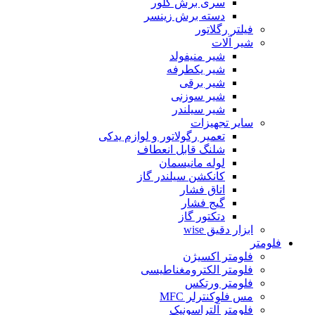
سری برش گلور
دسته برش زینسر
فیلتر رگلاتور
شیر آلات
شیر منیفولد
شیر یکطرفه
شیر برقی
شیر سوزنی
شیر سیلندر
سایر تجهیزات
تعمیر رگولاتور و لوازم یدکی
شلنگ قابل انعطاف
لوله مانیسمان
کانکشن سیلندر گاز
اتاق فشار
گیج فشار
دتکتور گاز
ابزار دقیق wise
فلومتر
فلومتر اکسیژن
فلومتر الکترومغناطیسی
فلومتر ورتکس
مس فلوکنترلر MFC
فلومتر آلتراسونیک