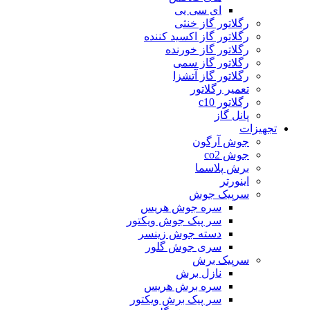
ای سی یی
رگلاتور گاز خنثی
رگلاتور گاز اکسید کننده
رگلاتور گاز خورنده
رگلاتور گاز سمی
رگلاتور گاز آتشزا
تعمیر رگلاتور
رگلاتور c10
پانل گاز
تجهیزات
جوش آرگون
جوش co2
برش پلاسما
اینورتر
سرپیک جوش
سره جوش هریس
سر پیک جوش ویکتور
دسته جوش زینسر
سری جوش گلور
سرپیک برش
نازل برش
سره برش هریس
سر پیک برش ویکتور