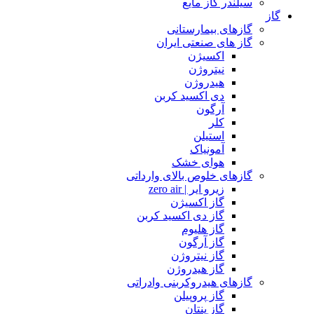
سیلندر گاز مایع
گاز
گازهای بیمارستانی
گاز های صنعتی ایران
اکسیژن
نیتروژن
هیدروژن
دی اکسید کربن
آرگون
کلر
استیلن
آمونیاک
هوای خشک
گازهای خلوص بالای وارداتی
زیرو ایر | zero air
گاز اکسیژن
گاز دی اکسید کربن
گاز هلیوم
گاز آرگون
گاز نیتروژن
گاز هیدروژن
گازهای هیدروکربنی وادراتی
گاز پروپیلن
گاز پنتان