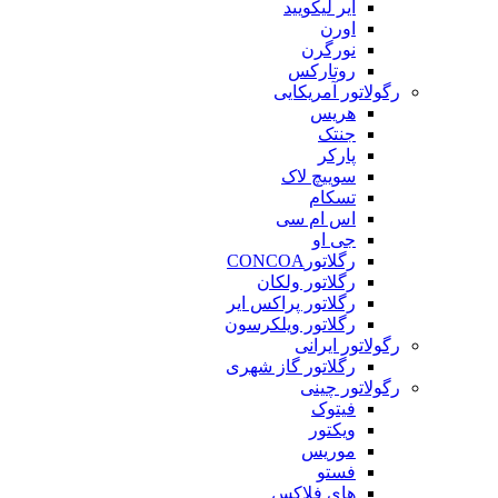
ایر لیکویید
اورن
نورگرن
روتارکس
رگولاتور آمریکایی
هریس
جنتک
پارکر
سوییچ لاک
تسکام
اس ام سی
جی او
رگلاتورCONCOA
رگلاتور ولکان
رگلاتور پراکس ایر
رگلاتور ویلکرسون
رگولاتور ایرانی
رگلاتور گاز شهری
رگولاتور چینی
فیتوک
ویکتور
موریس
فستو
های فلاکس