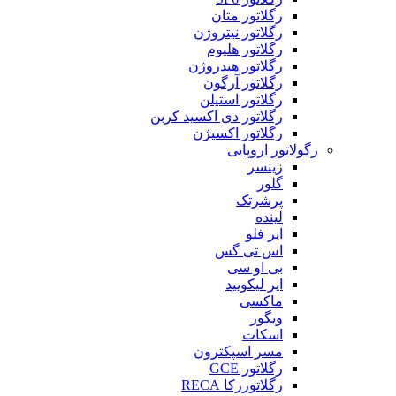
رگلاتور متان
رگلاتور نیتروژن
رگلاتور هلیوم
رگلاتور هیدروژن
رگلاتور آرگون
رگلاتور استیلن
رگلاتور دی اکسید کربن
رگلاتور اکسیژن
رگولاتور اروپایی
زینسر
گلور
پرشرتک
لینده
ایر فلو
اس تی گس
بی او سی
ایر لیکویید
ماکسی
ویگور
اسکات
مسر اسپکترون
رگلاتور GCE
رگلاتوررکا RECA