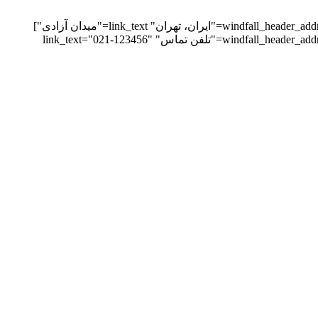
[windfall_header_address image_type="image" contact_image="https://victorthemes.com/themes/windfall/wp-content/uploads/2019/04/icon2@2x.png" main_text="ایران، تهران" link_text="میدان آزادی"]
[windfall_header_address image_type="image" contact_image="https://victorthemes.com/themes/windfall/wp-content/uploads/2019/04/icon3@2x.png" main_text="تلفن تماس" link_text="021-123456"