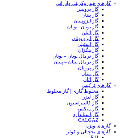
گازهای هیدروکربنی وادراتی
گاز پروپیلن
گاز پنتان
گاز ایزوپنتان
گاز بوتان | بوتان
گاز اتیلن
گاز ایزو بوتان
گاز استیلن
گاز هگزان
گاز نرمال بوتان – بوتان
گاز نرمال پنتان – پنتان
گاز پروپان
گاز متان
گاز اتان
گازهای ترکیبی
مخلوط گازی | گاز مخلوط
گاز لیزر
گاز کالیبراسیون
گاز میکس
گاز استاندارد
CALGAZ
گازهای ویژه
گازهای یخچالی و کولر
R11