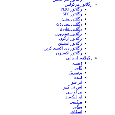
رگلاتور هرکولس
رگلاتور N2O
رگلاتور SF6
رگلاتور متان
رگلاتور نیتروژن
رگلاتور هلیوم
رگلاتور هیدروژن
رگلاتور آرگون
رگلاتور استیلن
رگلاتور دی اکسید کربن
رگلاتور اکسیژن
رگولاتور اروپایی
زینسر
گلور
پرشرتک
لینده
ایر فلو
اس تی گس
بی او سی
ایر لیکویید
ماکسی
ویگور
اسکات