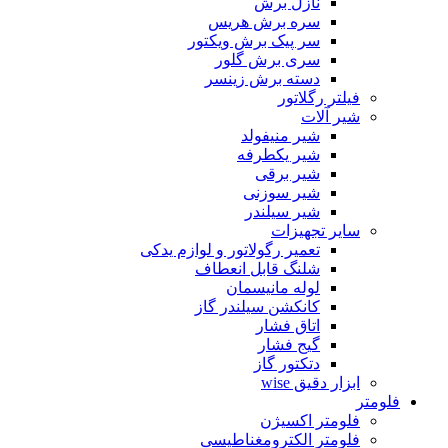
نازل برش
سره برش هریس
سر پیک برش ویکتور
سری برش گلور
دسته برش زینسر
فیلتر رگلاتور
شیر آلات
شیر منیفولد
شیر یکطرفه
شیر برقی
شیر سوزنی
شیر سیلندر
سایر تجهیزات
تعمیر رگولاتور و لوازم یدکی
شلنگ قابل انعطاف
لوله مانیسمان
کانکشن سیلندر گاز
اتاق فشار
گیج فشار
دتکتور گاز
ابزار دقیق wise
فلومتر
فلومتر اکسیژن
فلومتر الکترومغناطیسی