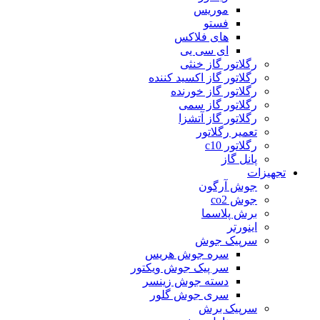
موریس
فستو
های فلاکس
ای سی یی
رگلاتور گاز خنثی
رگلاتور گاز اکسید کننده
رگلاتور گاز خورنده
رگلاتور گاز سمی
رگلاتور گاز آتشزا
تعمیر رگلاتور
رگلاتور c10
پانل گاز
تجهیزات
جوش آرگون
جوش co2
برش پلاسما
اینورتر
سرپیک جوش
سره جوش هریس
سر پیک جوش ویکتور
دسته جوش زینسر
سری جوش گلور
سرپیک برش