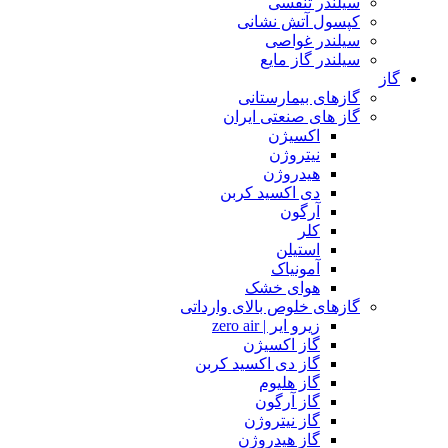
سیلندر تنفسی
کپسول آتش نشانی
سیلندر غواصی
سیلندر گاز مایع
گاز
گازهای بیمارستانی
گاز های صنعتی ایران
اکسیژن
نیتروژن
هیدروژن
دی اکسید کربن
آرگون
کلر
استیلن
آمونیاک
هوای خشک
گازهای خلوص بالای وارداتی
زیرو ایر | zero air
گاز اکسیژن
گاز دی اکسید کربن
گاز هلیوم
گاز آرگون
گاز نیتروژن
گاز هیدروژن