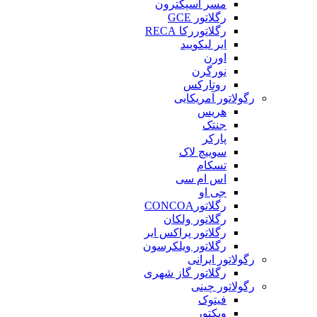
مسر اسپکترون
رگلاتور GCE
رگلاتوررکا RECA
ایر لیکویید
اورن
نورگرن
روتارکس
رگولاتور آمریکایی
هریس
جنتک
پارکر
سوییچ لاک
تسکام
اس ام سی
جی او
رگلاتورCONCOA
رگلاتور ولکان
رگلاتور پراکس ایر
رگلاتور ویلکرسون
رگولاتور ایرانی
رگلاتور گاز شهری
رگولاتور چینی
فیتوک
ویکتور