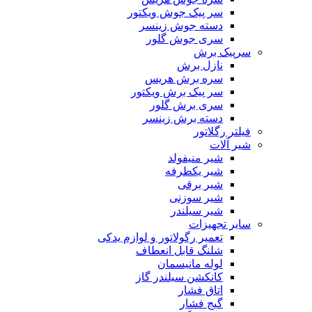
سر پیک جوش ویکتور
دسته جوش زینسر
سری جوش گلور
سرپیک برش
نازل برش
سره برش هریس
سر پیک برش ویکتور
سری برش گلور
دسته برش زینسر
فیلتر رگلاتور
شیر آلات
شیر منیفولد
شیر یکطرفه
شیر برقی
شیر سوزنی
شیر سیلندر
سایر تجهیزات
تعمیر رگولاتور و لوازم یدکی
شلنگ قابل انعطاف
لوله مانیسمان
کانکشن سیلندر گاز
اتاق فشار
گیج فشار