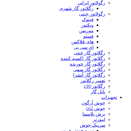
رگولاتور ایرانی
رگلاتور گاز شهری
رگولاتور چینی
فیتوک
ویکتور
موریس
فستو
های فلاکس
ای سی یی
رگلاتور گاز خنثی
رگلاتور گاز اکسید کننده
رگلاتور گاز خورنده
رگلاتور گاز سمی
رگلاتور گاز آتشزا
تعمیر رگلاتور
رگلاتور c10
پانل گاز
تجهیزات
جوش آرگون
جوش co2
برش پلاسما
اینورتر
سرپیک جوش
سره جوش هریس