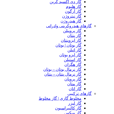
گاز دی اکسید کربن
گاز هلیوم
گاز آرگون
گاز نیتروژن
گاز هیدروژن
گازهای هیدروکربنی وادراتی
گاز پروپیلن
گاز پنتان
گاز ایزوپنتان
گاز بوتان | بوتان
گاز اتیلن
گاز ایزو بوتان
گاز استیلن
گاز هگزان
گاز نرمال بوتان – بوتان
گاز نرمال پنتان – پنتان
گاز پروپان
گاز متان
گاز اتان
گازهای ترکیبی
مخلوط گازی | گاز مخلوط
گاز لیزر
گاز کالیبراسیون
گاز میکس