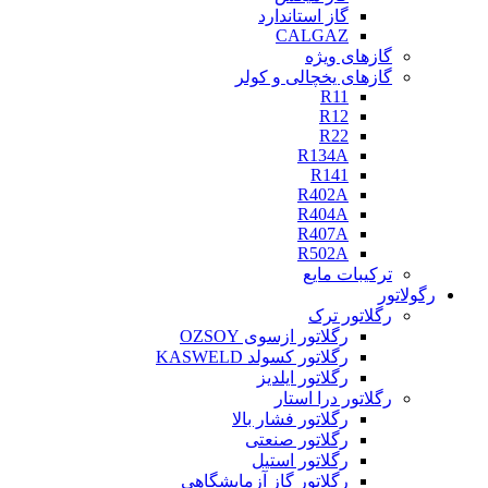
گاز استاندارد
CALGAZ
گازهای ویژه
گازهای یخچالی و کولر
R11
R12
R22
R134A
R141
R402A
R404A
R407A
R502A
ترکیبات مایع
رگولاتور
رگلاتور ترک
رگلاتور ازسوی OZSOY
رگلاتور کسولد KASWELD
رگلاتور ایلدیز
رگلاتور درا استار
رگلاتور فشار بالا
رگلاتور صنعتی
رگلاتور استیل
رگلاتور گاز آزمایشگاهی