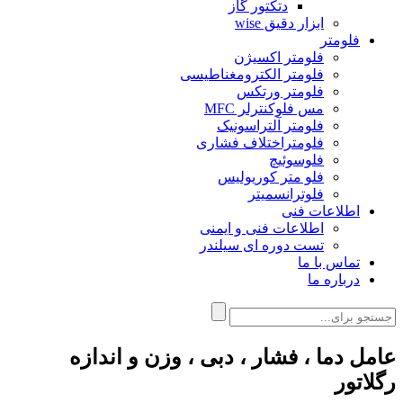
دتکتور گاز
ابزار دقیق wise
فلومتر
فلومتر اکسیژن
فلومتر الکترومغناطیسی
فلومتر ورتکس
مس فلوکنترلر MFC
فلومتر آلتراسونیک
فلومتراختلاف فشاری
فلوسوئیچ
فلو متر کوریولیس
فلوترانسمیتر
اطلاعات فنی
اطلاعات فنی و ایمنی
تست دوره ای سیلندر
تماس با ما
درباره ما
عامل دما ، فشار ، دبی ، وزن و اندازه
رگلاتور