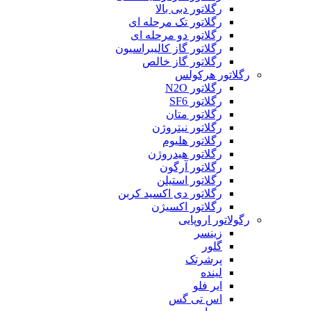
رگلاتور دبی بالا
رگلاتور تک مرحله ای
رگلاتور دو مرحله ای
رگلاتور گاز کالیبراسیون
رگلاتور گاز خالص
رگلاتور هرکولس
رگلاتور N2O
رگلاتور SF6
رگلاتور متان
رگلاتور نیتروژن
رگلاتور هلیوم
رگلاتور هیدروژن
رگلاتور آرگون
رگلاتور استیلن
رگلاتور دی اکسید کربن
رگلاتور اکسیژن
رگولاتور اروپایی
زینسر
گلور
پرشرتک
لینده
ایر فلو
اس تی گس