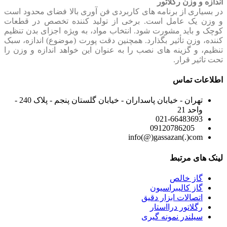
اندازه و وزن رگلاتور
در بسیاری از برنامه های کاربردی فن آوری بالا فضای محدود است
و وزن یک عامل است. برخی از تولید کننده تخصص در قطعات
کوچک و باید مشورت شود. انتخاب مواد، به ویژه اجزای بدن تنظیم
کننده، وزن تأثیر بگذارد. همچنین دقت پورت (موضوع) اندازه، سبک
تنظیم، و گزینه های نصب را به عنوان این خواهد اندازه و وزن را
تحت تاثیر قرار.
اطلاعات تماس
تهران - خیابان پاسداران - خیابان گلستان پنجم - پلاک 240 -
واحد 21
021-66483693
09120786205
info(@)gassazan(.)com
لینک های مرتبط
گاز خالص
گاز کالیبراسیون
اتصالات ابزار دقیق
رگلاتور درااستار
سیلندر نمونه گیری