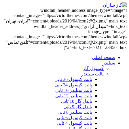
[windfall_header_address image_type="image"
contact_image="https://victorthemes.com/themes/windfall/wp-
content/uploads/2019/04/icon2@2x.png" main_text="ایران، تهران"
link_text="میدان آزادی"][windfall_header_address
image_type="image"
contact_image="https://victorthemes.com/themes/windfall/wp-
content/uploads/2019/04/icon3@2x.png" main_text="تلفن تماس"
link_text="021-123456" link="#"]
صفحه اصلی
سیلندر
کپسول گاز
پالت سیلندر
پالت کپسول 36 تایی
پالت کپسول 24 تایی
پالت سیلندر 16 تایی
پالت سیلندر 12 تایی
باندل گاز 10 تایی
باندل گاز 9 تایی
پالت سیلندر 8 تایی
پالت کپسول 6 تایی
پالت کپسول 4 تایی
پالت گاز 3 تایی