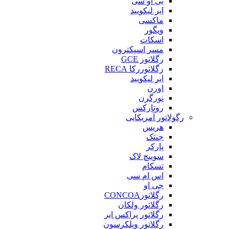
بی او سی
ایر لیکویید
ماکسی
ویگور
اسکات
مسر اسپکترون
رگلاتور GCE
رگلاتوررکا RECA
ایر لیکویید
اورن
نورگرن
روتارکس
رگولاتور آمریکایی
هریس
جنتک
پارکر
سوییچ لاک
تسکام
اس ام سی
جی او
رگلاتورCONCOA
رگلاتور ولکان
رگلاتور پراکس ایر
رگلاتور ویلکرسون