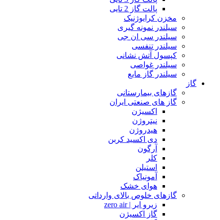
پالت گاز 2 تایی
مخزن کرایوژنیک
سیلندر نمونه گیری
سیلندر سی ان جی
سیلندر تنفسی
کپسول آتش نشانی
سیلندر غواصی
سیلندر گاز مایع
گاز
گازهای بیمارستانی
گاز های صنعتی ایران
اکسیژن
نیتروژن
هیدروژن
دی اکسید کربن
آرگون
کلر
استیلن
آمونیاک
هوای خشک
گازهای خلوص بالای وارداتی
زیرو ایر | zero air
گاز اکسیژن