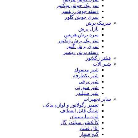
سر پیک جوش ویکتور
دسته جوش زینسر
سری جوش گلور
سرپیک برش
نازل برش
سره برش هریس
سر پیک برش ویکتور
سری برش گلور
دسته برش زینسر
فیلتر رگلاتور
شیر آلات
شیر منیفولد
شیر یکطرفه
شیر برقی
شیر سوزنی
شیر سیلندر
سایر تجهیزات
تعمیر رگولاتور و لوازم یدکی
شلنگ قابل انعطاف
لوله مانیسمان
کانکشن سیلندر گاز
اتاق فشار
گیج فشار