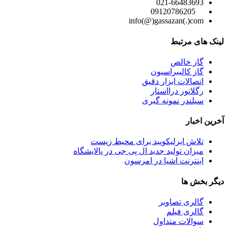
021-66483693
09120786205
info(@)gassazan(.)com
لینک های مرتبط
گاز خالص
گاز کالیبراسیون
اتصالات ابزار دقیق
رگلاتور درااستار
سیلندر نمونه گیری
آخرین اخبار
تلاش ایرلیکویید برای محیط زیست
میزان تولید جدید ال پی جی در پالایشگاه
اینترنت اشیا در امرسون
دیگر بخش ها
گالری تصاویر
گالری فیلم
سوالات متداول