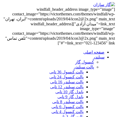
[windfall_header_address image_type="image"
contact_image="https://victorthemes.com/themes/windfall/wp-
content/uploads/2019/04/icon2@2x.png" main_text="ایران، تهران"
link_text="میدان آزادی"][windfall_header_address
image_type="image"
contact_image="https://victorthemes.com/themes/windfall/wp-
content/uploads/2019/04/icon3@2x.png" main_text="تلفن تماس"
link_text="021-123456" link="#"]
صفحه اصلی
سیلندر
کپسول گاز
پالت سیلندر
پالت کپسول 36 تایی
پالت کپسول 24 تایی
پالت سیلندر 16 تایی
پالت سیلندر 12 تایی
باندل گاز 10 تایی
باندل گاز 9 تایی
پالت سیلندر 8 تایی
پالت کپسول 6 تایی
پالت کپسول 4 تایی
پالت گاز 3 تایی