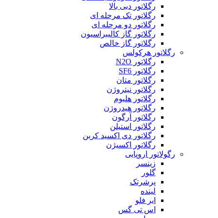
رگلاتور دبی بالا
رگلاتور تک مرحله ای
رگلاتور دو مرحله ای
رگلاتور گاز کالیبراسیون
رگلاتور گاز خالص
رگلاتور هرکولس
رگلاتور N2O
رگلاتور SF6
رگلاتور متان
رگلاتور نیتروژن
رگلاتور هلیوم
رگلاتور هیدروژن
رگلاتور آرگون
رگلاتور استیلن
رگلاتور دی اکسید کربن
رگلاتور اکسیژن
رگولاتور اروپایی
زینسر
گلور
پرشرتک
لینده
ایر فلو
اس تی گس