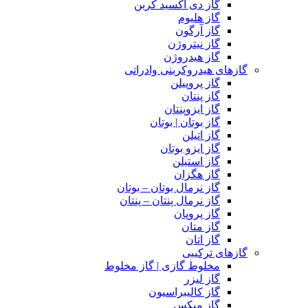
گاز دی اکسید کربن
گاز هلیوم
گاز آرگون
گاز نیتروژن
گاز هیدروژن
گازهای هیدروکربنی وادراتی
گاز پروپیلن
گاز پنتان
گاز ایزوپنتان
گاز بوتان | بوتان
گاز اتیلن
گاز ایزو بوتان
گاز استیلن
گاز هگزان
گاز نرمال بوتان – بوتان
گاز نرمال پنتان – پنتان
گاز پروپان
گاز متان
گاز اتان
گازهای ترکیبی
مخلوط گازی | گاز مخلوط
گاز لیزر
گاز کالیبراسیون
گاز میکس