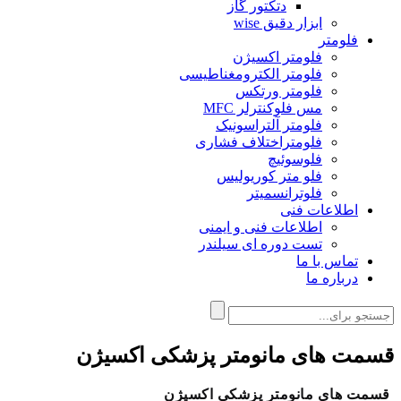
دتکتور گاز
ابزار دقیق wise
فلومتر
فلومتر اکسیژن
فلومتر الکترومغناطیسی
فلومتر ورتکس
مس فلوکنترلر MFC
فلومتر آلتراسونیک
فلومتراختلاف فشاری
فلوسوئیچ
فلو متر کوریولیس
فلوترانسمیتر
اطلاعات فنی
اطلاعات فنی و ایمنی
تست دوره ای سیلندر
تماس با ما
درباره ما
قسمت های مانومتر پزشکی اکسیژن
قسمت های مانومتر پزشکی اکسیژن