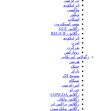
بی او سی
ایر لیکویید
ماکسی
ویگور
اسکات
مسر اسپکترون
رگلاتور GCE
رگلاتوررکا RECA
ایر لیکویید
اورن
نورگرن
روتارکس
رگولاتور آمریکایی
هریس
جنتک
پارکر
سوییچ لاک
تسکام
اس ام سی
جی او
رگلاتورCONCOA
رگلاتور ولکان
رگلاتور پراکس ایر
رگلاتور ویلکرسون