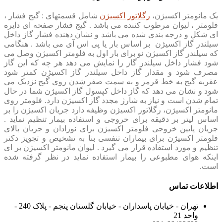
یک مانومتر اکسیژن،
رگلاتور اکسیژن
شامل قسمتهای : گیج فشار ،
فلومتر ، لیوان مرطوب کننده می باشد . گیج فشار صفحه ای دایره
ای شکل و درجه بندی شده می باشد و نشان دهنده فشار گاز داخل
سیلندر گاز اکسیژن بر اساس بار یا پی اس آی می باشد . هنگامی
که سیلندر گاز اکسیژن نو برای بار اول به فلومتر اکسیژن وصل می
شود فشار داخل سیلندر گاز را نمایش می دهد هر چه که این گاز
مصرف شود و مقدار گاز داخل سیلندر گاز اکسیژن کمتر شود
عقربه گیج به خط قرمز و به سمت صفر شدن روی گیج نزدیک می
شود و نشان می دهد که گاز داخل کپسول گاز اکسیژن شما در حال
تمام شدن است و نیاز به شارژ مجدد گاز اکسیژن دارد. فلومتر روی
مانومتر اکسیژن، رگلاتور اکسیژن وظیفه دارد جریان اکسیژن را بر
اساس لیتر بر دقیقه برای خروجی و استفاده بیمار تنظیم نماید .
جریان پایین خروجی فلومتر اکسیژن برای نوزادان و جریان بالای
فلومتر اکسیژن برای بیماران تنفسی بنا به تشخیص و تجویز دکتر
تنظیم و مورد استفاده قرار می گیرد . لیوان مانومتر اکسیژن بر ای
اینکه هوای مطبوعی را بیمار استفاده نماید در نظر گرفته شده
است.
اطلاعات تماس
تهران - خیابان پاسداران - خیابان گلستان پنجم - پلاک 240 -
واحد 21