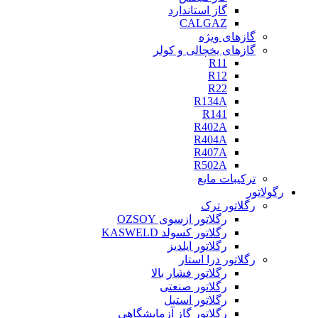
گاز استاندارد
CALGAZ
گازهای ویژه
گازهای یخچالی و کولر
R11
R12
R22
R134A
R141
R402A
R404A
R407A
R502A
ترکیبات مایع
رگولاتور
رگلاتور ترک
رگلاتور ازسوی OZSOY
رگلاتور کسولد KASWELD
رگلاتور ایلدیز
رگلاتور درا استار
رگلاتور فشار بالا
رگلاتور صنعتی
رگلاتور استیل
رگلاتور گاز آزمایشگاهی