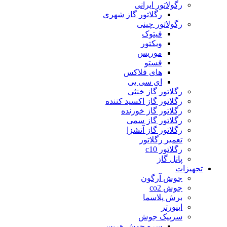
رگولاتور ایرانی
رگلاتور گاز شهری
رگولاتور چینی
فیتوک
ویکتور
موریس
فستو
های فلاکس
ای سی یی
رگلاتور گاز خنثی
رگلاتور گاز اکسید کننده
رگلاتور گاز خورنده
رگلاتور گاز سمی
رگلاتور گاز آتشزا
تعمیر رگلاتور
رگلاتور c10
پانل گاز
تجهیزات
جوش آرگون
جوش co2
برش پلاسما
اینورتر
سرپیک جوش
سره جوش هریس