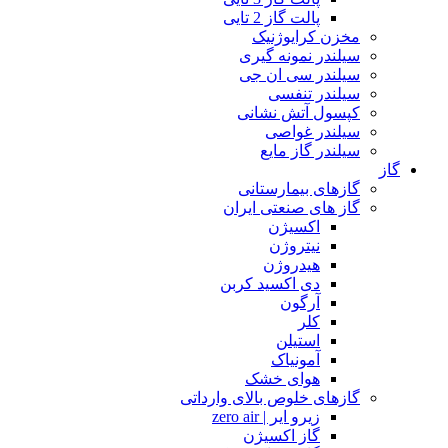
پالت گاز 2 تایی
مخزن کرایوژنیک
سیلندر نمونه گیری
سیلندر سی ان جی
سیلندر تنفسی
کپسول آتش نشانی
سیلندر غواصی
سیلندر گاز مایع
گاز
گازهای بیمارستانی
گاز های صنعتی ایران
اکسیژن
نیتروژن
هیدروژن
دی اکسید کربن
آرگون
کلر
استیلن
آمونیاک
هوای خشک
گازهای خلوص بالای وارداتی
زیرو ایر | zero air
گاز اکسیژن