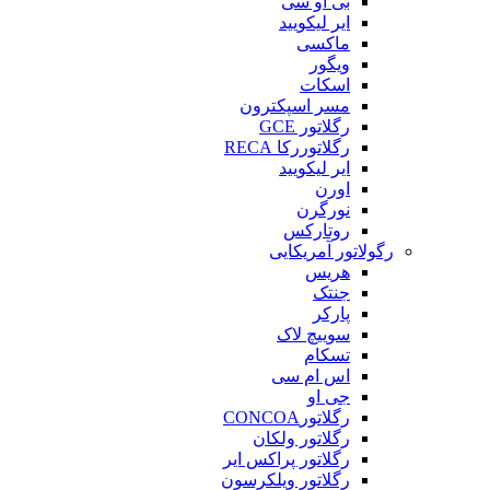
بی او سی
ایر لیکویید
ماکسی
ویگور
اسکات
مسر اسپکترون
رگلاتور GCE
رگلاتوررکا RECA
ایر لیکویید
اورن
نورگرن
روتارکس
رگولاتور آمریکایی
هریس
جنتک
پارکر
سوییچ لاک
تسکام
اس ام سی
جی او
رگلاتورCONCOA
رگلاتور ولکان
رگلاتور پراکس ایر
رگلاتور ویلکرسون