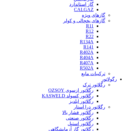
گاز استاندارد
CALGAZ
گازهای ویژه
گازهای یخچالی و کولر
R11
R12
R22
R134A
R141
R402A
R404A
R407A
R502A
ترکیبات مایع
رگولاتور
رگلاتور ترک
رگلاتور ازسوی OZSOY
رگلاتور کسولد KASWELD
رگلاتور ایلدیز
رگلاتور درا استار
رگلاتور فشار بالا
رگلاتور صنعتی
رگلاتور استیل
رگلاتور گاز آزمایشگاهی