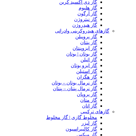
گاز دی اکسید کربن
گاز هلیوم
گاز آرگون
گاز نیتروژن
گاز هیدروژن
گازهای هیدروکربنی وادراتی
گاز پروپیلن
گاز پنتان
گاز ایزوپنتان
گاز بوتان | بوتان
گاز اتیلن
گاز ایزو بوتان
گاز استیلن
گاز هگزان
گاز نرمال بوتان – بوتان
گاز نرمال پنتان – پنتان
گاز پروپان
گاز متان
گاز اتان
گازهای ترکیبی
مخلوط گازی | گاز مخلوط
گاز لیزر
گاز کالیبراسیون
گاز میکس