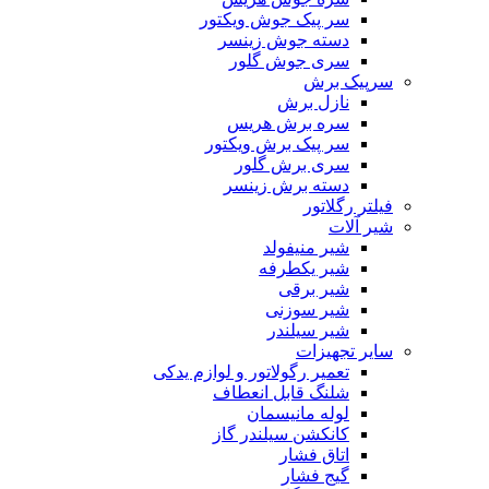
سر پیک جوش ویکتور
دسته جوش زینسر
سری جوش گلور
سرپیک برش
نازل برش
سره برش هریس
سر پیک برش ویکتور
سری برش گلور
دسته برش زینسر
فیلتر رگلاتور
شیر آلات
شیر منیفولد
شیر یکطرفه
شیر برقی
شیر سوزنی
شیر سیلندر
سایر تجهیزات
تعمیر رگولاتور و لوازم یدکی
شلنگ قابل انعطاف
لوله مانیسمان
کانکشن سیلندر گاز
اتاق فشار
گیج فشار