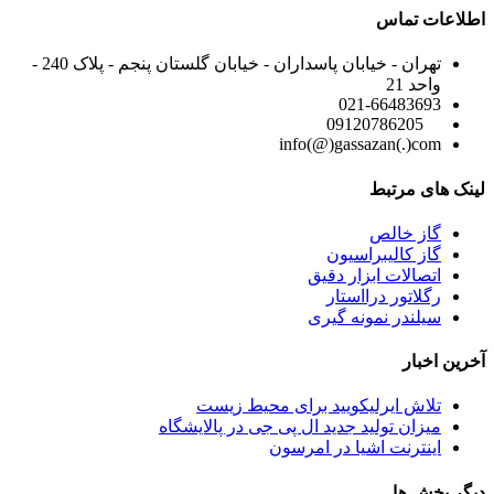
اطلاعات تماس
تهران - خیابان پاسداران - خیابان گلستان پنجم - پلاک 240 -
واحد 21
021-66483693
09120786205
info(@)gassazan(.)com
لینک های مرتبط
گاز خالص
گاز کالیبراسیون
اتصالات ابزار دقیق
رگلاتور درااستار
سیلندر نمونه گیری
آخرین اخبار
تلاش ایرلیکویید برای محیط زیست
میزان تولید جدید ال پی جی در پالایشگاه
اینترنت اشیا در امرسون
دیگر بخش ها