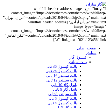
[windfall_header_address image_type="image"
contact_image="https://victorthemes.com/themes/windfall/wp-
content/uploads/2019/04/icon2@2x.png" main_text="ایران، تهران"
link_text="میدان آزادی"][windfall_header_address
image_type="image"
contact_image="https://victorthemes.com/themes/windfall/wp-
content/uploads/2019/04/icon3@2x.png" main_text="تلفن تماس"
link_text="021-123456" link="#"]
صفحه اصلی
سیلندر
کپسول گاز
پالت سیلندر
پالت کپسول 36 تایی
پالت کپسول 24 تایی
پالت سیلندر 16 تایی
پالت سیلندر 12 تایی
باندل گاز 10 تایی
باندل گاز 9 تایی
پالت سیلندر 8 تایی
پالت کپسول 6 تایی
پالت کپسول 4 تایی
پالت گاز 3 تایی