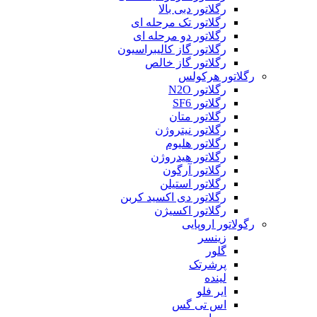
رگلاتور دبی بالا
رگلاتور تک مرحله ای
رگلاتور دو مرحله ای
رگلاتور گاز کالیبراسیون
رگلاتور گاز خالص
رگلاتور هرکولس
رگلاتور N2O
رگلاتور SF6
رگلاتور متان
رگلاتور نیتروژن
رگلاتور هلیوم
رگلاتور هیدروژن
رگلاتور آرگون
رگلاتور استیلن
رگلاتور دی اکسید کربن
رگلاتور اکسیژن
رگولاتور اروپایی
زینسر
گلور
پرشرتک
لینده
ایر فلو
اس تی گس