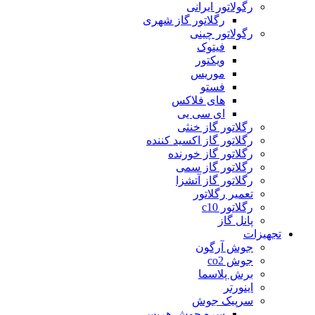
رگولاتور ایرانی
رگلاتور گاز شهری
رگولاتور چینی
فیتوک
ویکتور
موریس
فستو
های فلاکس
ای سی یی
رگلاتور گاز خنثی
رگلاتور گاز اکسید کننده
رگلاتور گاز خورنده
رگلاتور گاز سمی
رگلاتور گاز آتشزا
تعمیر رگلاتور
رگلاتور c10
پانل گاز
تجهیزات
جوش آرگون
جوش co2
برش پلاسما
اینورتر
سرپیک جوش
سره جوش هریس