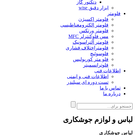
دتکتور گاز
ابزار دقیق wise
فلومتر
فلومتر اکسیژن
فلومتر الکترومغناطیسی
فلومتر ورتکس
مس فلوکنترلر MFC
فلومتر آلتراسونیک
فلومتراختلاف فشاری
فلوسوئیچ
فلو متر کوریولیس
فلوترانسمیتر
اطلاعات فنی
اطلاعات فنی و ایمنی
تست دوره ای سیلندر
تماس با ما
درباره ما
لباس و لوازم جوشکاری
لباس جوشکاری