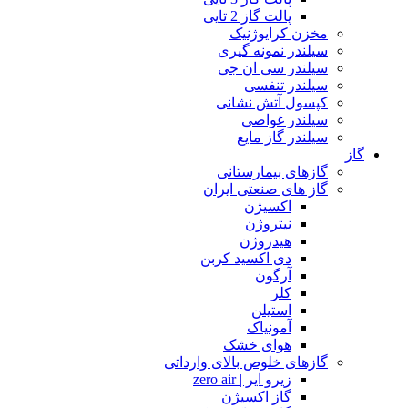
پالت گاز 2 تایی
مخزن کرایوژنیک
سیلندر نمونه گیری
سیلندر سی ان جی
سیلندر تنفسی
کپسول آتش نشانی
سیلندر غواصی
سیلندر گاز مایع
گاز
گازهای بیمارستانی
گاز های صنعتی ایران
اکسیژن
نیتروژن
هیدروژن
دی اکسید کربن
آرگون
کلر
استیلن
آمونیاک
هوای خشک
گازهای خلوص بالای وارداتی
زیرو ایر | zero air
گاز اکسیژن