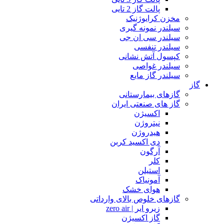
پالت گاز 2 تایی
مخزن کرایوژنیک
سیلندر نمونه گیری
سیلندر سی ان جی
سیلندر تنفسی
کپسول آتش نشانی
سیلندر غواصی
سیلندر گاز مایع
گاز
گازهای بیمارستانی
گاز های صنعتی ایران
اکسیژن
نیتروژن
هیدروژن
دی اکسید کربن
آرگون
کلر
استیلن
آمونیاک
هوای خشک
گازهای خلوص بالای وارداتی
زیرو ایر | zero air
گاز اکسیژن