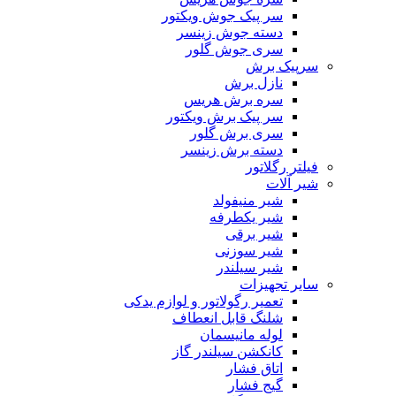
سر پیک جوش ویکتور
دسته جوش زینسر
سری جوش گلور
سرپیک برش
نازل برش
سره برش هریس
سر پیک برش ویکتور
سری برش گلور
دسته برش زینسر
فیلتر رگلاتور
شیر آلات
شیر منیفولد
شیر یکطرفه
شیر برقی
شیر سوزنی
شیر سیلندر
سایر تجهیزات
تعمیر رگولاتور و لوازم یدکی
شلنگ قابل انعطاف
لوله مانیسمان
کانکشن سیلندر گاز
اتاق فشار
گیج فشار