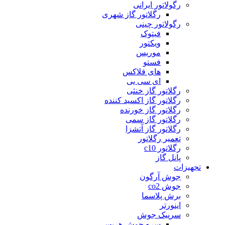
رگولاتور ایرانی
رگلاتور گاز شهری
رگولاتور چینی
فیتوک
ویکتور
موریس
فستو
های فلاکس
ای سی یی
رگلاتور گاز خنثی
رگلاتور گاز اکسید کننده
رگلاتور گاز خورنده
رگلاتور گاز سمی
رگلاتور گاز آتشزا
تعمیر رگلاتور
رگلاتور c10
پانل گاز
تجهیزات
جوش آرگون
جوش co2
برش پلاسما
اینورتر
سرپیک جوش
سره جوش هریس