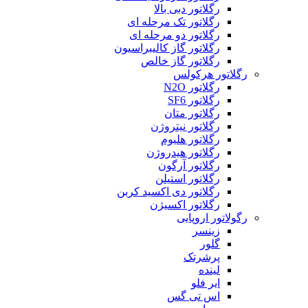
رگلاتور دبی بالا
رگلاتور تک مرحله ای
رگلاتور دو مرحله ای
رگلاتور گاز کالیبراسیون
رگلاتور گاز خالص
رگلاتور هرکولس
رگلاتور N2O
رگلاتور SF6
رگلاتور متان
رگلاتور نیتروژن
رگلاتور هلیوم
رگلاتور هیدروژن
رگلاتور آرگون
رگلاتور استیلن
رگلاتور دی اکسید کربن
رگلاتور اکسیژن
رگولاتور اروپایی
زینسر
گلور
پرشرتک
لینده
ایر فلو
اس تی گس