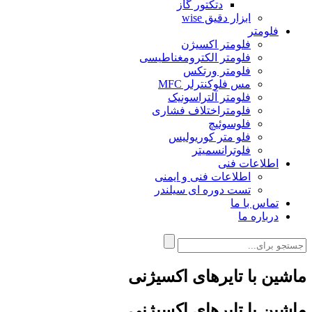
دتکتور گاز
ابزار دقیق wise
فلومتر
فلومتر اکسیژن
فلومتر الکترومغناطیسی
فلومتر ورتکس
مس فلوکنترلر MFC
فلومتر آلتراسونیک
فلومتراختلاف فشاری
فلوسوئیچ
فلو متر کوریولیس
فلوترانسمیتر
اطلاعات فنی
اطلاعات فنی و ایمنی
تست دوره ای سیلندر
تماس با ما
درباره ما
ماشین با تایرهای اکسیژنی
ماشین با تایرهای اکسیژنی