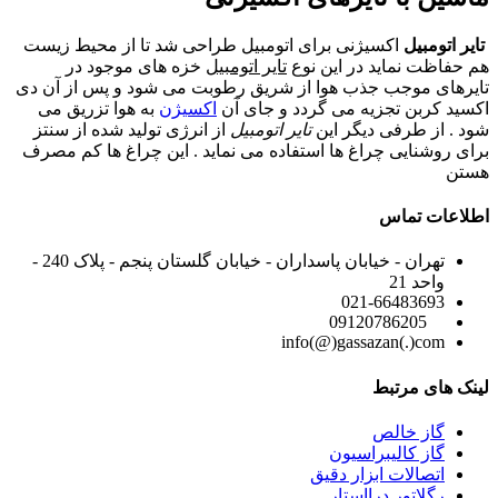
تایر اتومبیل
اکسیژنی برای اتومبیل طراحی شد تا از محیط زیست
هم حفاظت نماید در این نوع
تایر اتومبیل
خزه های موجود در
تایرهای موجب جذب هوا از شریق رطوبت می شود و پس از آن دی
اکسید کربن تجزیه می گردد و جای آن
اکسیژن
به هوا تزریق می
شود . از طرفی دیگر این
تایر اتومبیل
از انرژی تولید شده از سنتز
برای روشنایی چراغ ها استفاده می نماید . این چراغ ها کم مصرف
هستن
اطلاعات تماس
تهران - خیابان پاسداران - خیابان گلستان پنجم - پلاک 240 -
واحد 21
021-66483693
09120786205
info(@)gassazan(.)com
لینک های مرتبط
گاز خالص
گاز کالیبراسیون
اتصالات ابزار دقیق
رگلاتور درااستار