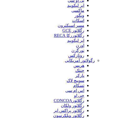
بی او سی
ایر لیکویید
ماکسی
ویگور
اسکات
مسر اسپکترون
رگلاتور GCE
رگلاتوررکا RECA
ایر لیکویید
اورن
نورگرن
روتارکس
رگولاتور آمریکایی
هریس
جنتک
پارکر
سوییچ لاک
تسکام
اس ام سی
جی او
رگلاتورCONCOA
رگلاتور ولکان
رگلاتور پراکس ایر
رگلاتور ویلکرسون