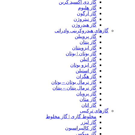
گاز دی اکسید کربن
گاز هلیوم
گاز آرگون
گاز نیتروژن
گاز هیدروژن
گازهای هیدروکربنی وادراتی
گاز پروپیلن
گاز پنتان
گاز ایزوپنتان
گاز بوتان | بوتان
گاز اتیلن
گاز ایزو بوتان
گاز استیلن
گاز هگزان
گاز نرمال بوتان – بوتان
گاز نرمال پنتان – پنتان
گاز پروپان
گاز متان
گاز اتان
گازهای ترکیبی
مخلوط گازی | گاز مخلوط
گاز لیزر
گاز کالیبراسیون
گاز میکس