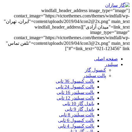
[windfall_header_address image_type="image"
contact_image="https://victorthemes.com/themes/windfall/wp-
content/uploads/2019/04/icon2@2x.png" main_text="ایران، تهران"
link_text="میدان آزادی"][windfall_header_address
image_type="image"
contact_image="https://victorthemes.com/themes/windfall/wp-
content/uploads/2019/04/icon3@2x.png" main_text="تلفن تماس"
link_text="021-123456" link="#"]
صفحه اصلی
سیلندر
کپسول گاز
پالت سیلندر
پالت کپسول 36 تایی
پالت کپسول 24 تایی
پالت سیلندر 16 تایی
پالت سیلندر 12 تایی
باندل گاز 10 تایی
باندل گاز 9 تایی
پالت سیلندر 8 تایی
پالت کپسول 6 تایی
پالت کپسول 4 تایی
پالت گاز 3 تایی