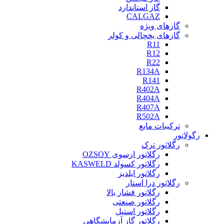
گاز استاندارد
CALGAZ
گازهای ویژه
گازهای یخچالی و کولر
R11
R12
R22
R134A
R141
R402A
R404A
R407A
R502A
ترکیبات مایع
رگولاتور
رگلاتور ترک
رگلاتور ازسوی OZSOY
رگلاتور کسولد KASWELD
رگلاتور ایلدیز
رگلاتور درا استار
رگلاتور فشار بالا
رگلاتور صنعتی
رگلاتور استیل
رگلاتور گاز آزمایشگاهی