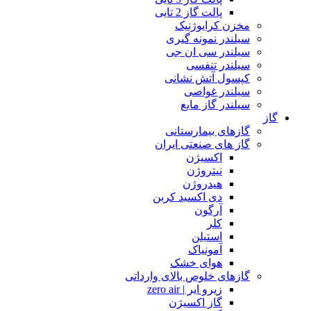
پالت گاز 2 تایی
مخزن کرایوژنیک
سیلندر نمونه گیری
سیلندر سی ان جی
سیلندر تنفسی
کپسول آتش نشانی
سیلندر غواصی
سیلندر گاز مایع
گاز
گازهای بیمارستانی
گاز های صنعتی ایران
اکسیژن
نیتروژن
هیدروژن
دی اکسید کربن
آرگون
کلر
استیلن
آمونیاک
هوای خشک
گازهای خلوص بالای وارداتی
زیرو ایر | zero air
گاز اکسیژن