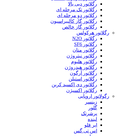
رگلاتور دبی بالا
رگلاتور تک مرحله ای
رگلاتور دو مرحله ای
رگلاتور گاز کالیبراسیون
رگلاتور گاز خالص
رگلاتور هرکولس
رگلاتور N2O
رگلاتور SF6
رگلاتور متان
رگلاتور نیتروژن
رگلاتور هلیوم
رگلاتور هیدروژن
رگلاتور آرگون
رگلاتور استیلن
رگلاتور دی اکسید کربن
رگلاتور اکسیژن
رگولاتور اروپایی
زینسر
گلور
پرشرتک
لینده
ایر فلو
اس تی گس