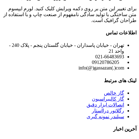
برای تغییر این متن بر روی دکمه ویرایش کلیک کنید. لورم ایپسوم
متن ساختگی با تولید سادگی نامفهوم از صنعت چاپ و با استفاده از
طراحان گرافیک است.
اطلاعات تماس
تهران - خیابان پاسداران - خیابان گلستان پنجم - پلاک 240 -
واحد 21
021-66483693
09120786205
info(@)gassazan(.)com
لینک های مرتبط
گاز خالص
گاز کالیبراسیون
اتصالات ابزار دقیق
رگلاتور درااستار
سیلندر نمونه گیری
آخرین اخبار