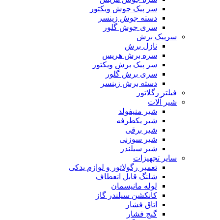
سر پیک جوش ویکتور
دسته جوش زینسر
سری جوش گلور
سرپیک برش
نازل برش
سره برش هریس
سر پیک برش ویکتور
سری برش گلور
دسته برش زینسر
فیلتر رگلاتور
شیر آلات
شیر منیفولد
شیر یکطرفه
شیر برقی
شیر سوزنی
شیر سیلندر
سایر تجهیزات
تعمیر رگولاتور و لوازم یدکی
شلنگ قابل انعطاف
لوله مانیسمان
کانکشن سیلندر گاز
اتاق فشار
گیج فشار