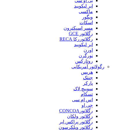
بی او سی
ایر لیکویید
ماکسی
ویگور
اسکات
مسر اسپکترون
رگلاتور GCE
رگلاتوررکا RECA
ایر لیکویید
اورن
نورگرن
روتارکس
رگولاتور آمریکایی
هریس
جنتک
پارکر
سوییچ لاک
تسکام
اس ام سی
جی او
رگلاتورCONCOA
رگلاتور ولکان
رگلاتور پراکس ایر
رگلاتور ویلکرسون