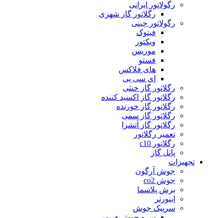
رگولاتور ایرانی
رگلاتور گاز شهری
رگولاتور چینی
فیتوک
ویکتور
موریس
فستو
های فلاکس
ای سی یی
رگلاتور گاز خنثی
رگلاتور گاز اکسید کننده
رگلاتور گاز خورنده
رگلاتور گاز سمی
رگلاتور گاز آتشزا
تعمیر رگلاتور
رگلاتور c10
پانل گاز
تجهیزات
جوش آرگون
جوش co2
برش پلاسما
اینورتر
سرپیک جوش
سره جوش هریس