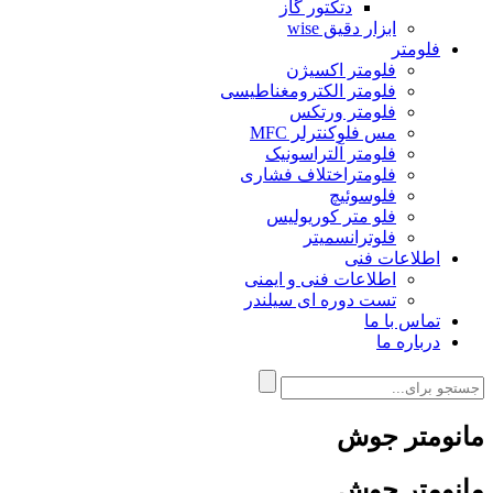
دتکتور گاز
ابزار دقیق wise
فلومتر
فلومتر اکسیژن
فلومتر الکترومغناطیسی
فلومتر ورتکس
مس فلوکنترلر MFC
فلومتر آلتراسونیک
فلومتراختلاف فشاری
فلوسوئیچ
فلو متر کوریولیس
فلوترانسمیتر
اطلاعات فنی
اطلاعات فنی و ایمنی
تست دوره ای سیلندر
تماس با ما
درباره ما
مانومتر جوش
مانومتر جوش