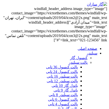
[windfall_header_address image_type="image"
contact_image="https://victorthemes.com/themes/windfall/wp-
content/uploads/2019/04/icon2@2x.png" main_text="ایران، تهران"
link_text="میدان آزادی"][windfall_header_address
image_type="image"
contact_image="https://victorthemes.com/themes/windfall/wp-
content/uploads/2019/04/icon3@2x.png" main_text="تلفن تماس"
link_text="021-123456" link="#"]
صفحه اصلی
سیلندر
کپسول گاز
پالت سیلندر
پالت کپسول 36 تایی
پالت کپسول 24 تایی
پالت سیلندر 16 تایی
پالت سیلندر 12 تایی
باندل گاز 10 تایی
باندل گاز 9 تایی
پالت سیلندر 8 تایی
پالت کپسول 6 تایی
پالت کپسول 4 تایی
پالت گاز 3 تایی