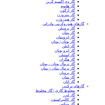
گاز دی اکسید کربن
گاز هلیوم
گاز آرگون
گاز نیتروژن
گاز هیدروژن
گازهای هیدروکربنی وادراتی
گاز پروپیلن
گاز پنتان
گاز ایزوپنتان
گاز بوتان | بوتان
گاز اتیلن
گاز ایزو بوتان
گاز استیلن
گاز هگزان
گاز نرمال بوتان – بوتان
گاز نرمال پنتان – پنتان
گاز پروپان
گاز متان
گاز اتان
گازهای ترکیبی
مخلوط گازی | گاز مخلوط
گاز لیزر
گاز کالیبراسیون
گاز میکس