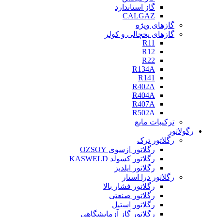
گاز استاندارد
CALGAZ
گازهای ویژه
گازهای یخچالی و کولر
R11
R12
R22
R134A
R141
R402A
R404A
R407A
R502A
ترکیبات مایع
رگولاتور
رگلاتور ترک
رگلاتور ازسوی OZSOY
رگلاتور کسولد KASWELD
رگلاتور ایلدیز
رگلاتور درا استار
رگلاتور فشار بالا
رگلاتور صنعتی
رگلاتور استیل
رگلاتور گاز آزمایشگاهی