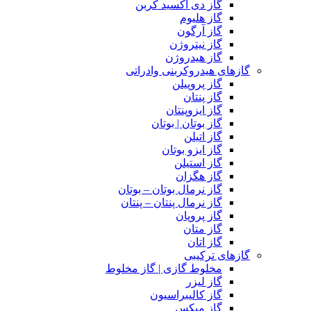
گاز دی اکسید کربن
گاز هلیوم
گاز آرگون
گاز نیتروژن
گاز هیدروژن
گازهای هیدروکربنی وادراتی
گاز پروپیلن
گاز پنتان
گاز ایزوپنتان
گاز بوتان | بوتان
گاز اتیلن
گاز ایزو بوتان
گاز استیلن
گاز هگزان
گاز نرمال بوتان – بوتان
گاز نرمال پنتان – پنتان
گاز پروپان
گاز متان
گاز اتان
گازهای ترکیبی
مخلوط گازی | گاز مخلوط
گاز لیزر
گاز کالیبراسیون
گاز میکس