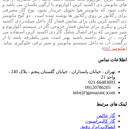
های مانومتر دی اکسید کربن آکواریوم با آرگون یکسان می باشد و
دقت شود که مانومتر هوا تحویل خریدار نشود .نوع گاز مصرفی
برای رگلاتور بر روی رگلاتور ها نوشته شده است . دو گیج مانومتر
دی اکسید کربن یکی برای نمایش فشار گاز داخل سیلندر دی اکسید
کربن و دیگری برای نمایش فشار خروجی گاز در سیستم آکواریوم و
شیر سوزنی که برای اتصال شلنگ گاز دی اکسید کربن استفاده می
گردد ، در نظر داشته باشید بهتر است شیر یکطرفه باشد تا از
برگشت آب به داخل سیستم مانومتر و شیر برقی جلوگیری نماید
.
(
مانومتر co2
)
اطلاعات تماس
تهران - خیابان پاسداران - خیابان گلستان پنجم - پلاک 240 -
واحد 21
021-66483693
09120786205
info(@)gassazan(.)com
لینک های مرتبط
گاز خالص
گاز کالیبراسیون
اتصالات ابزار دقیق