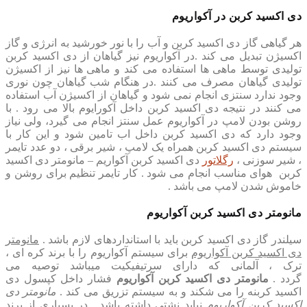
دی اکسید کربن در آکواریوم
هر گیاهی گاز دی اکسید کربن و آب را با نور خورشید به انرژی و گاز
اکسیژن تبدیل می کند .در آکواریوم نیز گیاهان از دی اکسید کربن
تولیدی توسط ماهی ها استفاده می کند و ماهی ها نیز از اکسیژن
تولیدی گیاهان مصرف می کنند .در هنگام شب گیاهان چون نوری
وجود ندارد سنتزی انجام نمی شود و گیاهان از اکسیژن آب استفاده
می کنند در نتیجه دی اکسید کربن داخل آکورایوم بالا می رود . با
روشن بودن لامپ در آکواریوم عمل سنتز انجام می گیرد، ولی نیاز
وجود دارد که دی اکسید کربن داخل اب تامین شود و این کار با
سیستم دی اکسید کربن همراه یک لامپ ، شیر برقی ، دو عدد تایمر
، شیر سوزنی ،
رگلاتور
دی اکسید کربن آکواریم
–
مانومتر دی اکسید
کربن هوای مناسب انجام می شود . کار تایمر تنظیم برای روشن و
خاموش شدن لامپ می باشد
.
مانومتر دی اکسید کربن آکواریوم
سیلندر گاز دی اکسید کربن باید با استانداردهای لازم باشد
.
مانومتر
دی اکسید کربن آکواریوم
برای سیستم آکواریوم را با برند کره ای ،
ترک ، آلمانی که دارای سرتیفیکیت میباشد توصیه می
گردد
.
مانومتر دی اکسید کربن آکواریوم
فشار داخل کپسول دی
اکسید کربنه را می شکند و به سیستم تزریق می کند
.
مانومتر دی
اکسید کربن آکواریوم
نباید نشتی داشته باشد . در بسیاری از برند