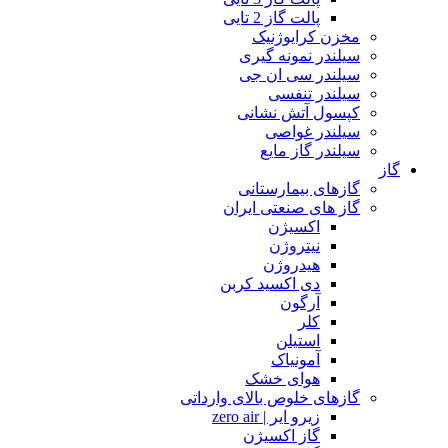
پالت گاز 2 تایی
مخزن کرایوژنیک
سیلندر نمونه گیری
سیلندر سی ان جی
سیلندر تنفسی
کپسول آتش نشانی
سیلندر غواصی
سیلندر گاز مایع
گاز
گازهای بیمارستانی
گاز های صنعتی ایران
اکسیژن
نیتروژن
هیدروژن
دی اکسید کربن
آرگون
کلر
استیلن
آمونیاک
هوای خشک
گازهای خلوص بالای وارداتی
زیرو ایر | zero air
گاز اکسیژن