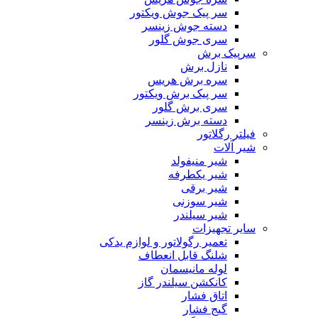
سر پیک جوش ویکتور
دسته جوش زینسر
سری جوش گلور
سرپیک برش
نازل برش
سره برش هریس
سر پیک برش ویکتور
سری برش گلور
دسته برش زینسر
فیلتر رگلاتور
شیر آلات
شیر منیفولد
شیر یکطرفه
شیر برقی
شیر سوزنی
شیر سیلندر
سایر تجهیزات
تعمیر رگولاتور و لوازم یدکی
شلنگ قابل انعطاف
لوله مانیسمان
کانکشن سیلندر گاز
اتاق فشار
گیج فشار