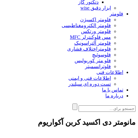
دتکتور گاز
ابزار دقیق wise
فلومتر
فلومتر اکسیژن
فلومتر الکترومغناطیسی
فلومتر ورتکس
مس فلوکنترلر MFC
فلومتر آلتراسونیک
فلومتراختلاف فشاری
فلوسوئیچ
فلو متر کوریولیس
فلوترانسمیتر
اطلاعات فنی
اطلاعات فنی و ایمنی
تست دوره ای سیلندر
تماس با ما
درباره ما
مانومتر دی اکسید کربن آکواریوم