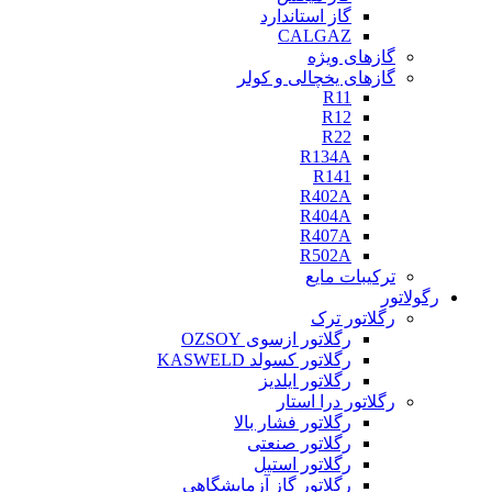
گاز استاندارد
CALGAZ
گازهای ویژه
گازهای یخچالی و کولر
R11
R12
R22
R134A
R141
R402A
R404A
R407A
R502A
ترکیبات مایع
رگولاتور
رگلاتور ترک
رگلاتور ازسوی OZSOY
رگلاتور کسولد KASWELD
رگلاتور ایلدیز
رگلاتور درا استار
رگلاتور فشار بالا
رگلاتور صنعتی
رگلاتور استیل
رگلاتور گاز آزمایشگاهی