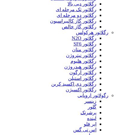
رگلاتور دبی بالا
رگلاتور تک مرحله ای
رگلاتور دو مرحله ای
رگلاتور گاز کالیبراسیون
رگلاتور گاز خالص
رگلاتور هرکولس
رگلاتور N2O
رگلاتور SF6
رگلاتور متان
رگلاتور نیتروژن
رگلاتور هلیوم
رگلاتور هیدروژن
رگلاتور آرگون
رگلاتور استیلن
رگلاتور دی اکسید کربن
رگلاتور اکسیژن
رگولاتور اروپایی
زینسر
گلور
پرشرتک
لینده
ایر فلو
اس تی گس