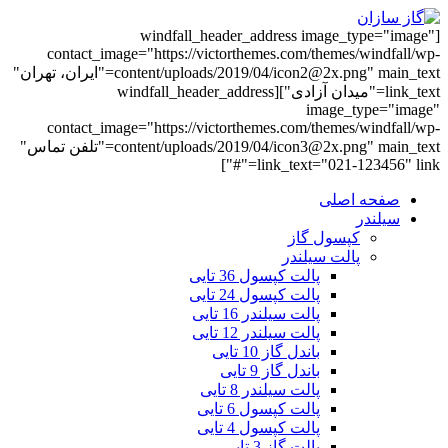
[windfall_header_address image_type="image"
contact_image="https://victorthemes.com/themes/windfall/wp-
content/uploads/2019/04/icon2@2x.png" main_text="ایران، تهران"
link_text="میدان آزادی"][windfall_header_address
image_type="image"
contact_image="https://victorthemes.com/themes/windfall/wp-
content/uploads/2019/04/icon3@2x.png" main_text="تلفن تماس"
link_text="021-123456" link="#"]
صفحه اصلی
سیلندر
کپسول گاز
پالت سیلندر
پالت کپسول 36 تایی
پالت کپسول 24 تایی
پالت سیلندر 16 تایی
پالت سیلندر 12 تایی
باندل گاز 10 تایی
باندل گاز 9 تایی
پالت سیلندر 8 تایی
پالت کپسول 6 تایی
پالت کپسول 4 تایی
پالت گاز 3 تایی