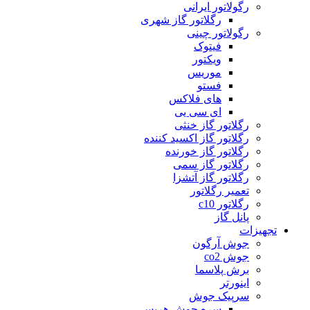
رگولاتور ایرانی
رگلاتور گاز شهری
رگولاتور چینی
فیتوک
ویکتور
موریس
فستو
های فلاکس
ای سی یی
رگلاتور گاز خنثی
رگلاتور گاز اکسید کننده
رگلاتور گاز خورنده
رگلاتور گاز سمی
رگلاتور گاز آتشزا
تعمیر رگلاتور
رگلاتور c10
پانل گاز
تجهیزات
جوش آرگون
جوش co2
برش پلاسما
اینورتر
سرپیک جوش
سره جوش هریس