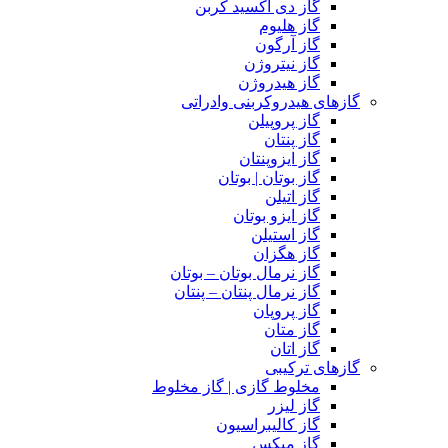
گاز دی اکسید کربن
گاز هلیوم
گاز آرگون
گاز نیتروژن
گاز هیدروژن
گازهای هیدروکربنی وادراتی
گاز پروپیلن
گاز پنتان
گاز ایزوپنتان
گاز بوتان | بوتان
گاز اتیلن
گاز ایزو بوتان
گاز استیلن
گاز هگزان
گاز نرمال بوتان – بوتان
گاز نرمال پنتان – پنتان
گاز پروپان
گاز متان
گاز اتان
گازهای ترکیبی
مخلوط گازی | گاز مخلوط
گاز لیزر
گاز کالیبراسیون
گاز میکس