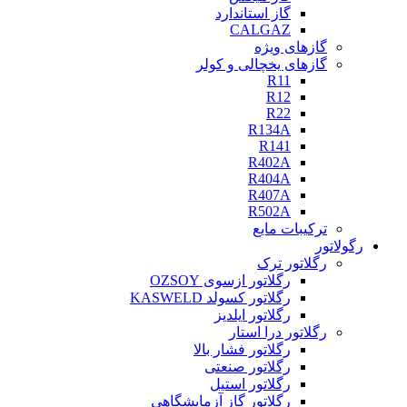
گاز استاندارد
CALGAZ
گازهای ویژه
گازهای یخچالی و کولر
R11
R12
R22
R134A
R141
R402A
R404A
R407A
R502A
ترکیبات مایع
رگولاتور
رگلاتور ترک
رگلاتور ازسوی OZSOY
رگلاتور کسولد KASWELD
رگلاتور ایلدیز
رگلاتور درا استار
رگلاتور فشار بالا
رگلاتور صنعتی
رگلاتور استیل
رگلاتور گاز آزمایشگاهی