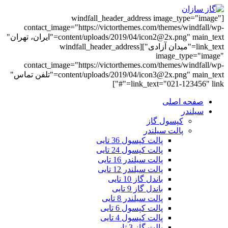
[windfall_header_address image_type="image"
contact_image="https://victorthemes.com/themes/windfall/wp-
content/uploads/2019/04/icon2@2x.png" main_text="ایران، تهران"
link_text="میدان آزادی"][windfall_header_address
image_type="image"
contact_image="https://victorthemes.com/themes/windfall/wp-
content/uploads/2019/04/icon3@2x.png" main_text="تلفن تماس"
link_text="021-123456" link="#"]
صفحه اصلی
سیلندر
کپسول گاز
پالت سیلندر
پالت کپسول 36 تایی
پالت کپسول 24 تایی
پالت سیلندر 16 تایی
پالت سیلندر 12 تایی
باندل گاز 10 تایی
باندل گاز 9 تایی
پالت سیلندر 8 تایی
پالت کپسول 6 تایی
پالت کپسول 4 تایی
پالت گاز 3 تایی