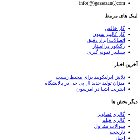
info(@)gassazan(.)com
لینک های مرتبط
گاز خالص
گاز کالیبراسیون
اتصالات ابزار دقیق
رگلاتور درااستار
سیلندر نمونه گیری
آخرین اخبار
تلاش ایرلیکویید برای محیط زیست
میزان تولید جدید ال پی جی در پالایشگاه
اینترنت اشیا در امرسون
دیگر بخش ها
گالری تصاویر
گالری فیلم
سوالات متداول
تاریخچه
اخبار