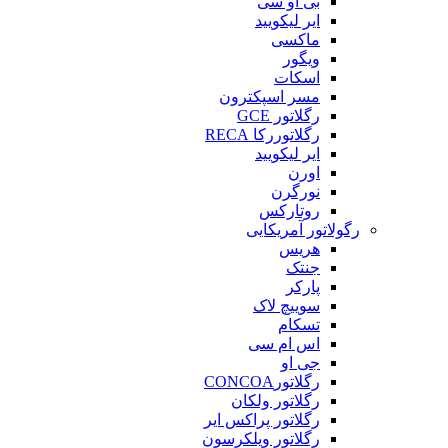
بی او سی
ایر لیکویید
ماکسی
ویگور
اسکات
مسر اسپکترون
رگلاتور GCE
رگلاتوررکا RECA
ایر لیکویید
اورن
نورگرن
روتارکس
رگولاتور آمریکایی
هریس
جنتک
پارکر
سوییچ لاک
تسکام
اس ام سی
جی او
رگلاتورCONCOA
رگلاتور ولکان
رگلاتور پراکس ایر
رگلاتور ویلکرسون