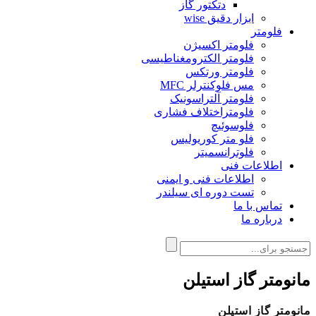
دتکتور گاز
ابزار دقیق wise
فلومتر
فلومتر اکسیژن
فلومتر الکترومغناطیسی
فلومتر ورتکس
مس فلوکنترلر MFC
فلومتر آلتراسونیک
فلومتراختلاف فشاری
فلوسوئیچ
فلو متر کوریولیس
فلوترانسمیتر
اطلاعات فنی
اطلاعات فنی و ایمنی
تست دوره ای سیلندر
تماس با ما
درباره ما
مانومتر گاز استیلن
مانومتر گاز استیلن