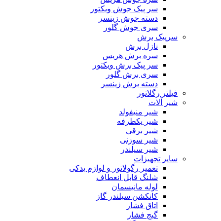
سر پیک جوش ویکتور
دسته جوش زینسر
سری جوش گلور
سرپیک برش
نازل برش
سره برش هریس
سر پیک برش ویکتور
سری برش گلور
دسته برش زینسر
فیلتر رگلاتور
شیر آلات
شیر منیفولد
شیر یکطرفه
شیر برقی
شیر سوزنی
شیر سیلندر
سایر تجهیزات
تعمیر رگولاتور و لوازم یدکی
شلنگ قابل انعطاف
لوله مانیسمان
کانکشن سیلندر گاز
اتاق فشار
گیج فشار