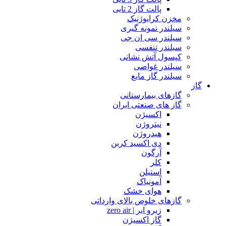
پالت گاز 2 تایی
مخزن کرایوژنیک
سیلندر نمونه گیری
سیلندر سی ان جی
سیلندر تنفسی
کپسول آتش نشانی
سیلندر غواصی
سیلندر گاز مایع
گاز
گازهای بیمارستانی
گاز های صنعتی ایران
اکسیژن
نیتروژن
هیدروژن
دی اکسید کربن
آرگون
کلر
استیلن
آمونیاک
هوای خشک
گازهای خلوص بالای وارداتی
زیرو ایر | zero air
گاز اکسیژن