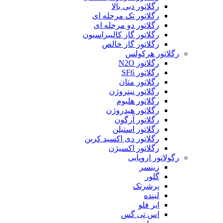
رگلاتور دبی بالا
رگلاتور تک مرحله ای
رگلاتور دو مرحله ای
رگلاتور گاز کالیبراسیون
رگلاتور گاز خالص
رگلاتور هرکولس
رگلاتور N2O
رگلاتور SF6
رگلاتور متان
رگلاتور نیتروژن
رگلاتور هلیوم
رگلاتور هیدروژن
رگلاتور آرگون
رگلاتور استیلن
رگلاتور دی اکسید کربن
رگلاتور اکسیژن
رگولاتور اروپایی
زینسر
گلور
پرشرتک
لینده
ایر فلو
اس تی گس