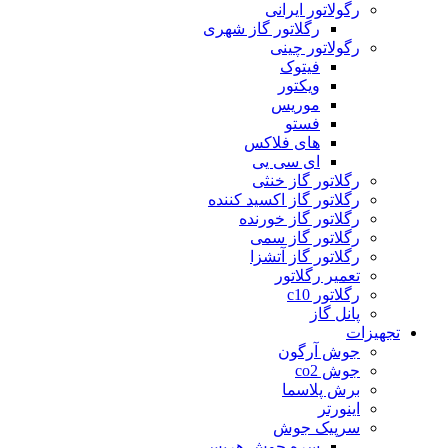
رگولاتور ایرانی
رگلاتور گاز شهری
رگولاتور چینی
فیتوک
ویکتور
موریس
فستو
های فلاکس
ای سی یی
رگلاتور گاز خنثی
رگلاتور گاز اکسید کننده
رگلاتور گاز خورنده
رگلاتور گاز سمی
رگلاتور گاز آتشزا
تعمیر رگلاتور
رگلاتور c10
پانل گاز
تجهیزات
جوش آرگون
جوش co2
برش پلاسما
اینورتر
سرپیک جوش
سره جوش هریس