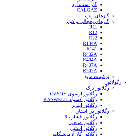
گاز استاندارد
CALGAZ
گازهای ویژه
گازهای یخچالی و کولر
R11
R12
R22
R134A
R141
R402A
R404A
R407A
R502A
ترکیبات مایع
رگولاتور
رگلاتور ترک
رگلاتور ازسوی OZSOY
رگلاتور کسولد KASWELD
رگلاتور ایلدیز
رگلاتور درا استار
رگلاتور فشار بالا
رگلاتور صنعتی
رگلاتور استیل
رگلاتور گاز آزمایشگاهی