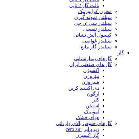
پالت گاز 2 تایی
مخزن کرایوژنیک
سیلندر نمونه گیری
سیلندر سی ان جی
سیلندر تنفسی
کپسول آتش نشانی
سیلندر غواصی
سیلندر گاز مایع
گاز
گازهای بیمارستانی
گاز های صنعتی ایران
اکسیژن
نیتروژن
هیدروژن
دی اکسید کربن
آرگون
کلر
استیلن
آمونیاک
هوای خشک
گازهای خلوص بالای وارداتی
زیرو ایر | zero air
گاز اکسیژن