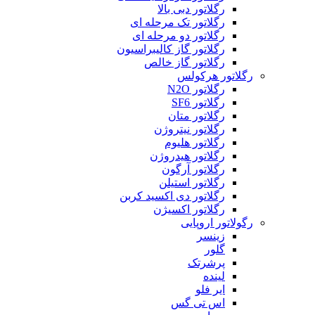
رگلاتور دبی بالا
رگلاتور تک مرحله ای
رگلاتور دو مرحله ای
رگلاتور گاز کالیبراسیون
رگلاتور گاز خالص
رگلاتور هرکولس
رگلاتور N2O
رگلاتور SF6
رگلاتور متان
رگلاتور نیتروژن
رگلاتور هلیوم
رگلاتور هیدروژن
رگلاتور آرگون
رگلاتور استیلن
رگلاتور دی اکسید کربن
رگلاتور اکسیژن
رگولاتور اروپایی
زینسر
گلور
پرشرتک
لینده
ایر فلو
اس تی گس