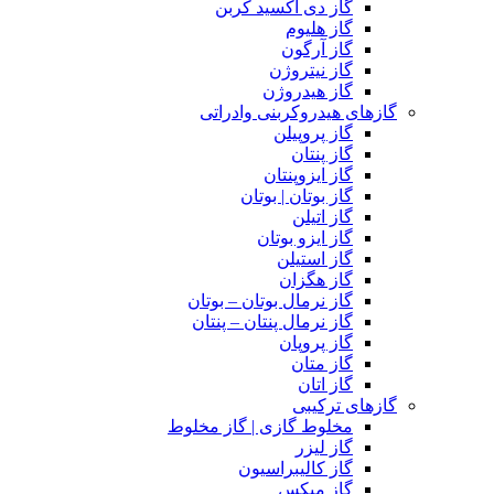
گاز دی اکسید کربن
گاز هلیوم
گاز آرگون
گاز نیتروژن
گاز هیدروژن
گازهای هیدروکربنی وادراتی
گاز پروپیلن
گاز پنتان
گاز ایزوپنتان
گاز بوتان | بوتان
گاز اتیلن
گاز ایزو بوتان
گاز استیلن
گاز هگزان
گاز نرمال بوتان – بوتان
گاز نرمال پنتان – پنتان
گاز پروپان
گاز متان
گاز اتان
گازهای ترکیبی
مخلوط گازی | گاز مخلوط
گاز لیزر
گاز کالیبراسیون
گاز میکس