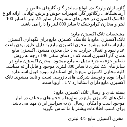
گازسازان واردکننده انواع سیلندر گاز، گازهای خالص و
آزمایشگاهی، رگلاتور گاز، تجهیزات جوش و برش، توانایی ارائه انواع
فلاسک اکسیژن در حجم های متفاوت از سایز 2.5 لیتر تا سایز 100
لیتر و مخازن کرایوجنیک تا سایز 800 لیتر را دارا می باشد
.
مشخصات تانک اکسیژن مایع:
تانک اکسیژن مایع یا
فلاسک اکسیژن مایع برای نگهداری اکسیژن
مایع استفاده میشود.
مخزن اکسیژن مایع به دلیل عایق بودن باعث
عدم نفوذ و انتقال حرارت به داخل مخزن میشود
.
اکسیژن مایع
همان گاز اکسیژن است که در دمای منفی 196 درجه به روش
تقطیر جزء به جزء تبدیل به مایع میشود
.
مخزن اکسیژن مایع
در
سایز های 2.5 لیتری تا سایز 800 لیتری موجود و قابل ارائه میباشد
.
کلیه مخازن اکسیژن مایع دارای استاندارد مورد قبول استاندارد
ایران بوده و توسط شرکت های بازرسی تست و تایید میشوند
.
تانک
اکسیژن مایع دارای استاندارد
TUV
اروپا ست
.
بسته بندی و ارسال تانک اکسیژن مایع
:
تانک های اکسیژن مایع در سایزها و حجم های مختلف در انبار
موجود است و امکان ارسال آن به سراسر ایران مهیا می باشد.
برای کسب اطلاعات بیشتر با ما تماس بگیرید
.
مخزن اکسیژن مایع 375 لیتری