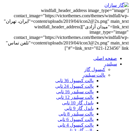
[windfall_header_address image_type="image"
contact_image="https://victorthemes.com/themes/windfall/wp-
content/uploads/2019/04/icon2@2x.png" main_text="ایران، تهران"
link_text="میدان آزادی"][windfall_header_address
image_type="image"
contact_image="https://victorthemes.com/themes/windfall/wp-
content/uploads/2019/04/icon3@2x.png" main_text="تلفن تماس"
link_text="021-123456" link="#"]
صفحه اصلی
سیلندر
کپسول گاز
پالت سیلندر
پالت کپسول 36 تایی
پالت کپسول 24 تایی
پالت سیلندر 16 تایی
پالت سیلندر 12 تایی
باندل گاز 10 تایی
باندل گاز 9 تایی
پالت سیلندر 8 تایی
پالت کپسول 6 تایی
پالت کپسول 4 تایی
پالت گاز 3 تایی