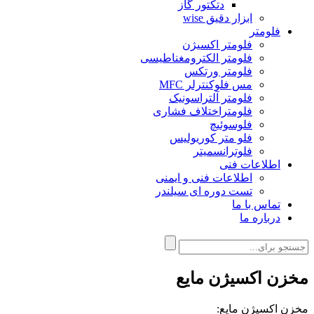
دتکتور گاز
ابزار دقیق wise
فلومتر
فلومتر اکسیژن
فلومتر الکترومغناطیسی
فلومتر ورتکس
مس فلوکنترلر MFC
فلومتر آلتراسونیک
فلومتراختلاف فشاری
فلوسوئیچ
فلو متر کوریولیس
فلوترانسمیتر
اطلاعات فنی
اطلاعات فنی و ایمنی
تست دوره ای سیلندر
تماس با ما
درباره ما
مخزن اکسیژن مایع
مخزن اکسیژن مایع
: