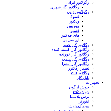
رگولاتور ایرانی
رگلاتور گاز شهری
رگولاتور چینی
فیتوک
ویکتور
موریس
فستو
های فلاکس
ای سی یی
رگلاتور گاز خنثی
رگلاتور گاز اکسید کننده
رگلاتور گاز خورنده
رگلاتور گاز سمی
رگلاتور گاز آتشزا
تعمیر رگلاتور
رگلاتور c10
پانل گاز
تجهیزات
جوش آرگون
جوش co2
برش پلاسما
اینورتر
سرپیک جوش
سره جوش هریس