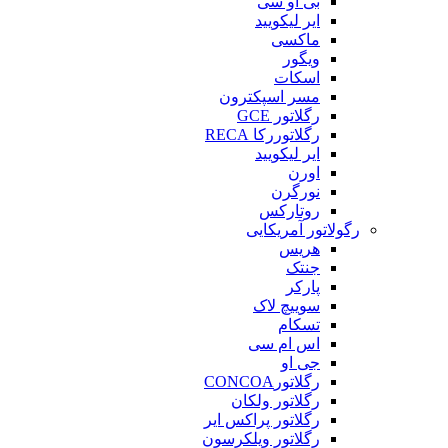
بی او سی
ایر لیکویید
ماکسی
ویگور
اسکات
مسر اسپکترون
رگلاتور GCE
رگلاتوررکا RECA
ایر لیکویید
اورن
نورگرن
روتارکس
رگولاتور آمریکایی
هریس
جنتک
پارکر
سوییچ لاک
تسکام
اس ام سی
جی او
رگلاتورCONCOA
رگلاتور ولکان
رگلاتور پراکس ایر
رگلاتور ویلکرسون