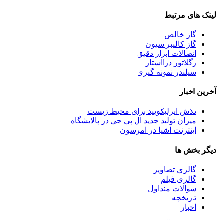
لینک های مرتبط
گاز خالص
گاز کالیبراسیون
اتصالات ابزار دقیق
رگلاتور درااستار
سیلندر نمونه گیری
آخرین اخبار
تلاش ایرلیکویید برای محیط زیست
میزان تولید جدید ال پی جی در پالایشگاه
اینترنت اشیا در امرسون
دیگر بخش ها
گالری تصاویر
گالری فیلم
سوالات متداول
تاریخچه
اخبار