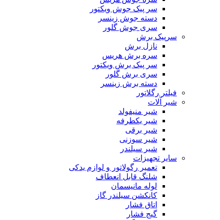
سر پیک جوش ویکتور
دسته جوش زینسر
سری جوش گلور
سرپیک برش
نازل برش
سره برش هریس
سر پیک برش ویکتور
سری برش گلور
دسته برش زینسر
فیلتر رگلاتور
شیر آلات
شیر منیفولد
شیر یکطرفه
شیر برقی
شیر سوزنی
شیر سیلندر
سایر تجهیزات
تعمیر رگولاتور و لوازم یدکی
شلنگ قابل انعطاف
لوله مانیسمان
کانکشن سیلندر گاز
اتاق فشار
گیج فشار