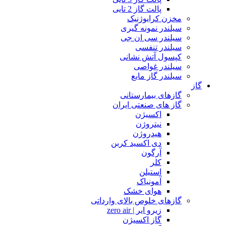
پالت گاز 2 تایی
مخزن کرایوژنیک
سیلندر نمونه گیری
سیلندر سی ان جی
سیلندر تنفسی
کپسول آتش نشانی
سیلندر غواصی
سیلندر گاز مایع
گاز
گازهای بیمارستانی
گاز های صنعتی ایران
اکسیژن
نیتروژن
هیدروژن
دی اکسید کربن
آرگون
کلر
استیلن
آمونیاک
هوای خشک
گازهای خلوص بالای وارداتی
زیرو ایر | zero air
گاز اکسیژن