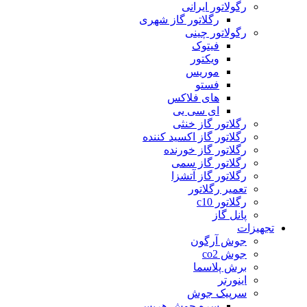
رگولاتور ایرانی
رگلاتور گاز شهری
رگولاتور چینی
فیتوک
ویکتور
موریس
فستو
های فلاکس
ای سی یی
رگلاتور گاز خنثی
رگلاتور گاز اکسید کننده
رگلاتور گاز خورنده
رگلاتور گاز سمی
رگلاتور گاز آتشزا
تعمیر رگلاتور
رگلاتور c10
پانل گاز
تجهیزات
جوش آرگون
جوش co2
برش پلاسما
اینورتر
سرپیک جوش
سره جوش هریس