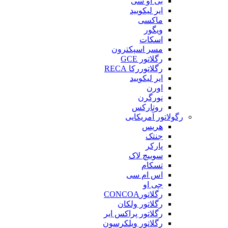
بی او سی
ایر لیکویید
ماکسی
ویگور
اسکات
مسر اسپکترون
رگلاتور GCE
رگلاتوررکا RECA
ایر لیکویید
اورن
نورگرن
روتارکس
رگولاتور آمریکایی
هریس
جنتک
پارکر
سوییچ لاک
تسکام
اس ام سی
جی او
رگلاتورCONCOA
رگلاتور ولکان
رگلاتور پراکس ایر
رگلاتور ویلکرسون