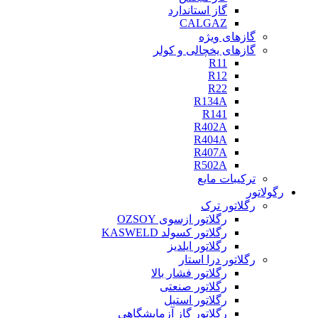
گاز استاندارد
CALGAZ
گازهای ویژه
گازهای یخچالی و کولر
R11
R12
R22
R134A
R141
R402A
R404A
R407A
R502A
ترکیبات مایع
رگولاتور
رگلاتور ترک
رگلاتور ازسوی OZSOY
رگلاتور کسولد KASWELD
رگلاتور ایلدیز
رگلاتور درا استار
رگلاتور فشار بالا
رگلاتور صنعتی
رگلاتور استیل
رگلاتور گاز آزمایشگاهی