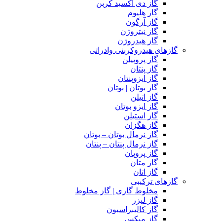
گاز دی اکسید کربن
گاز هلیوم
گاز آرگون
گاز نیتروژن
گاز هیدروژن
گازهای هیدروکربنی وادراتی
گاز پروپیلن
گاز پنتان
گاز ایزوپنتان
گاز بوتان | بوتان
گاز اتیلن
گاز ایزو بوتان
گاز استیلن
گاز هگزان
گاز نرمال بوتان – بوتان
گاز نرمال پنتان – پنتان
گاز پروپان
گاز متان
گاز اتان
گازهای ترکیبی
مخلوط گازی | گاز مخلوط
گاز لیزر
گاز کالیبراسیون
گاز میکس