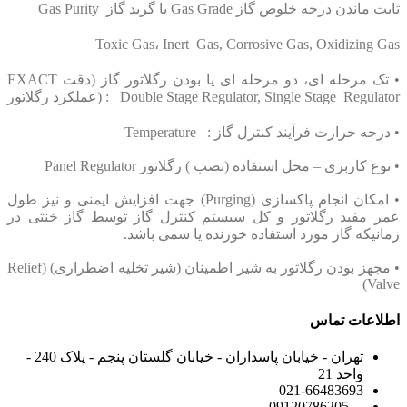
ثابت ماندن درجه خلوص گاز
Gas Grade
یا گرید گاز
Gas Purity
Toxic Gas
،
Inert Gas, Corrosive Gas, Oxidizing Gas
•
تک مرحله ای، دو مرحله ای یا
EXACT
بودن رگلاتور گاز (دقت
) : Double Stage Regulator, Single Stage Regulator
عملکرد رگلاتور
•
درجه حرارت فرآیند کنترل گاز
: Temperature
•
نوع کاربری – محل استفاده (نصب ) رگلاتور
Panel Regulator
•
امکان انجام پاکسازی
(Purging)
جهت افزایش ایمنی و نیز طول
عمر مفید رگلاتور و کل سیستم کنترل گاز توسط گاز خنثی در
زمانیکه گاز مورد استفاده خورنده یا سمی باشد
.
•
مجهز بودن رگلاتور به شیر اطمینان (شیر تخلیه اضطراری
) (Relief
Valve)
اطلاعات تماس
تهران - خیابان پاسداران - خیابان گلستان پنجم - پلاک 240 -
واحد 21
021-66483693
09120786205