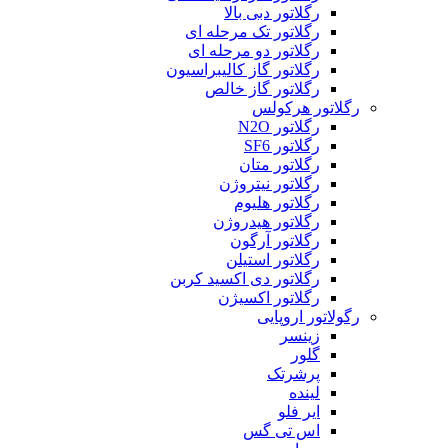
رگلاتور دبی بالا
رگلاتور تک مرحله ای
رگلاتور دو مرحله ای
رگلاتور گاز کالیبراسیون
رگلاتور گاز خالص
رگلاتور هرکولس
رگلاتور N2O
رگلاتور SF6
رگلاتور متان
رگلاتور نیتروژن
رگلاتور هلیوم
رگلاتور هیدروژن
رگلاتور آرگون
رگلاتور استیلن
رگلاتور دی اکسید کربن
رگلاتور اکسیژن
رگولاتور اروپایی
زینسر
گلور
پرشرتک
لینده
ایر فلو
اس تی گس