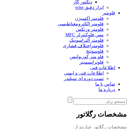
دتکتور گاز
ابزار دقیق wise
فلومتر
فلومتر اکسیژن
فلومتر الکترومغناطیسی
فلومتر ورتکس
مس فلوکنترلر MFC
فلومتر آلتراسونیک
فلومتراختلاف فشاری
فلوسوئیچ
فلو متر کوریولیس
فلوترانسمیتر
اطلاعات فنی
اطلاعات فنی و ایمنی
تست دوره ای سیلندر
تماس با ما
درباره ما
مشخصات رگلاتور
مشخصات رگلاتور عبارتند از: