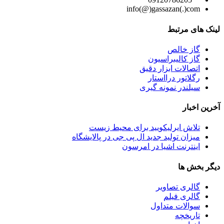
info(@)gassazan(.)com
لینک های مرتبط
گاز خالص
گاز کالیبراسیون
اتصالات ابزار دقیق
رگلاتور درااستار
سیلندر نمونه گیری
آخرین اخبار
تلاش ایرلیکویید برای محیط زیست
میزان تولید جدید ال پی جی در پالایشگاه
اینترنت اشیا در امرسون
دیگر بخش ها
گالری تصاویر
گالری فیلم
سوالات متداول
تاریخچه