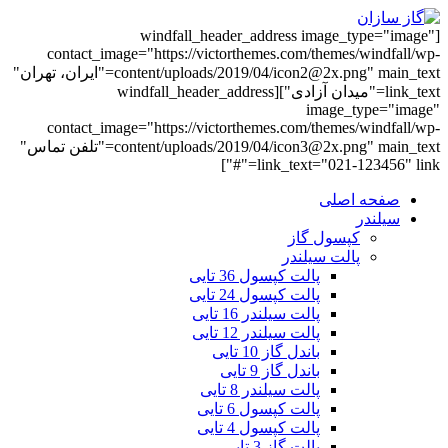
[windfall_header_address image_type="image"
contact_image="https://victorthemes.com/themes/windfall/wp-
content/uploads/2019/04/icon2@2x.png" main_text="ایران، تهران"
link_text="میدان آزادی"][windfall_header_address
image_type="image"
contact_image="https://victorthemes.com/themes/windfall/wp-
content/uploads/2019/04/icon3@2x.png" main_text="تلفن تماس"
link_text="021-123456" link="#"]
صفحه اصلی
سیلندر
کپسول گاز
پالت سیلندر
پالت کپسول 36 تایی
پالت کپسول 24 تایی
پالت سیلندر 16 تایی
پالت سیلندر 12 تایی
باندل گاز 10 تایی
باندل گاز 9 تایی
پالت سیلندر 8 تایی
پالت کپسول 6 تایی
پالت کپسول 4 تایی
پالت گاز 3 تایی