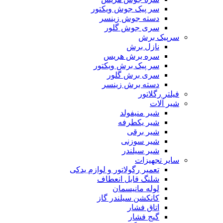
سر پیک جوش ویکتور
دسته جوش زینسر
سری جوش گلور
سرپیک برش
نازل برش
سره برش هریس
سر پیک برش ویکتور
سری برش گلور
دسته برش زینسر
فیلتر رگلاتور
شیر آلات
شیر منیفولد
شیر یکطرفه
شیر برقی
شیر سوزنی
شیر سیلندر
سایر تجهیزات
تعمیر رگولاتور و لوازم یدکی
شلنگ قابل انعطاف
لوله مانیسمان
کانکشن سیلندر گاز
اتاق فشار
گیج فشار