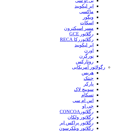
بی او سی
ایر لیکویید
ماکسی
ویگور
اسکات
مسر اسپکترون
رگلاتور GCE
رگلاتوررکا RECA
ایر لیکویید
اورن
نورگرن
روتارکس
رگولاتور آمریکایی
هریس
جنتک
پارکر
سوییچ لاک
تسکام
اس ام سی
جی او
رگلاتورCONCOA
رگلاتور ولکان
رگلاتور پراکس ایر
رگلاتور ویلکرسون