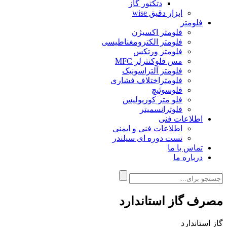
دتکتور گاز
ابزار دقیق wise
فلومتر
فلومتر اکسیژن
فلومتر الکترومغناطیسی
فلومتر ورتکس
مس فلوکنترلر MFC
فلومتر آلتراسونیک
فلومتراختلاف فشاری
فلوسوئیچ
فلو متر کوریولیس
فلوترانسمیتر
اطلاعات فنی
اطلاعات فنی و ایمنی
تست دوره ای سیلندر
تماس با ما
درباره ما
مصرف گاز استاندارد
گاز استاندارد