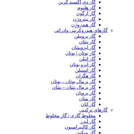
گاز دی اکسید کربن
گاز هلیوم
گاز آرگون
گاز نیتروژن
گاز هیدروژن
گازهای هیدروکربنی وادراتی
گاز پروپیلن
گاز پنتان
گاز ایزوپنتان
گاز بوتان | بوتان
گاز اتیلن
گاز ایزو بوتان
گاز استیلن
گاز هگزان
گاز نرمال بوتان – بوتان
گاز نرمال پنتان – پنتان
گاز پروپان
گاز متان
گاز اتان
گازهای ترکیبی
مخلوط گازی | گاز مخلوط
گاز لیزر
گاز کالیبراسیون
گاز میکس