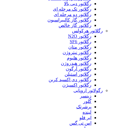
رگلاتور دبی بالا
رگلاتور تک مرحله ای
رگلاتور دو مرحله ای
رگلاتور گاز کالیبراسیون
رگلاتور گاز خالص
رگلاتور هرکولس
رگلاتور N2O
رگلاتور SF6
رگلاتور متان
رگلاتور نیتروژن
رگلاتور هلیوم
رگلاتور هیدروژن
رگلاتور آرگون
رگلاتور استیلن
رگلاتور دی اکسید کربن
رگلاتور اکسیژن
رگولاتور اروپایی
زینسر
گلور
پرشرتک
لینده
ایر فلو
اس تی گس