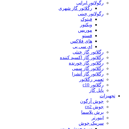
رگولاتور ایرانی
رگلاتور گاز شهری
رگولاتور چینی
فیتوک
ویکتور
موریس
فستو
های فلاکس
ای سی یی
رگلاتور گاز خنثی
رگلاتور گاز اکسید کننده
رگلاتور گاز خورنده
رگلاتور گاز سمی
رگلاتور گاز آتشزا
تعمیر رگلاتور
رگلاتور c10
پانل گاز
تجهیزات
جوش آرگون
جوش co2
برش پلاسما
اینورتر
سرپیک جوش
سره جوش هریس