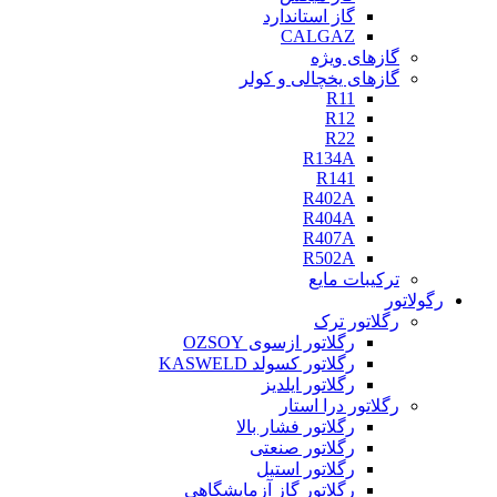
گاز استاندارد
CALGAZ
گازهای ویژه
گازهای یخچالی و کولر
R11
R12
R22
R134A
R141
R402A
R404A
R407A
R502A
ترکیبات مایع
رگولاتور
رگلاتور ترک
رگلاتور ازسوی OZSOY
رگلاتور کسولد KASWELD
رگلاتور ایلدیز
رگلاتور درا استار
رگلاتور فشار بالا
رگلاتور صنعتی
رگلاتور استیل
رگلاتور گاز آزمایشگاهی