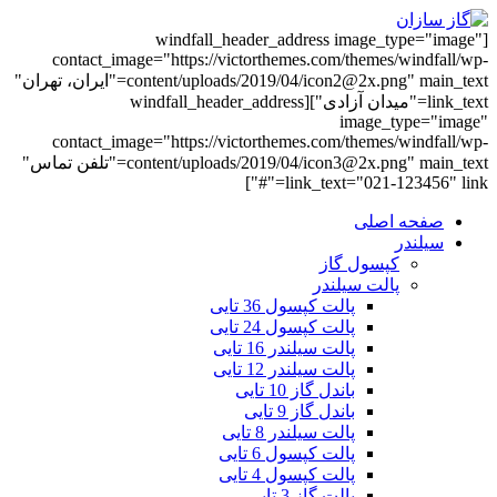
[windfall_header_address image_type="image"
contact_image="https://victorthemes.com/themes/windfall/wp-
content/uploads/2019/04/icon2@2x.png" main_text="ایران، تهران"
link_text="میدان آزادی"][windfall_header_address
image_type="image"
contact_image="https://victorthemes.com/themes/windfall/wp-
content/uploads/2019/04/icon3@2x.png" main_text="تلفن تماس"
link_text="021-123456" link="#"]
صفحه اصلی
سیلندر
کپسول گاز
پالت سیلندر
پالت کپسول 36 تایی
پالت کپسول 24 تایی
پالت سیلندر 16 تایی
پالت سیلندر 12 تایی
باندل گاز 10 تایی
باندل گاز 9 تایی
پالت سیلندر 8 تایی
پالت کپسول 6 تایی
پالت کپسول 4 تایی
پالت گاز 3 تایی