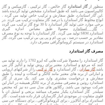
منظور از
گاز استاندارد
گاز خالص ، گاز ترکیبی ، گازمیکس و گاز
کالیبراسیون می باشد که طبق استاندارد مشخص تولید گردیده باشد
.این
گاز استاندارد
طبق سفارش و ترکیب خاص تولید می گردد .
انواع مخلوط گاز استاندارد با درصد گاز متفاوت ترکیب می گردد .در
برخی موارد حتی تولید گاز استاندارد تا 30 نوع گاز ترکیب می گردد
.
گاز استاندارد
معمولا طبق مقیاس اندازه گیری
استاندارد
SRM
تولید می گردد . گاز استاندارد با توجه به نوع مصرف
مقادیر بر حسب درصد ، پی پی ام و پی پی بی ترکیب می گردد. گاز
استاندارد در سیستم کروماتوگرافی مصرف دارد.
مصرف گاز استاندارد
گاز استاندارد را معمولا شرکت هایی که ایزو 1702 را دارند تولید می
کنند که مرجع و استاندارد معتبر برای روش تولید و آنالیز گاز می
باشد.
گاز سازان
، گاز استاندارد و
گاز ترکیبی
را از شرکتهای اروپایی
و اماراتی از برند های معتبر مانند کالگز و اسکات و لینده را طبق
سفارش و درخواست مشتری وارد می کند. یک سری از گاز
استاندارد روتین و مصرفی مشتری از برند کالگز همیشه در انبار این
شرکت موجود می باشد. رگلاتور های مدل سی ده نیز که مختص
سیلندر گاز استاندارد یکبار مصرف میباشد برنجی و استیل ان با
فلوی متفاوت در موجودی انبار گازسازان قرار داده شده است . گاز
استاندراد برای آنالایزر ، برای کروماتوگرافی ، برای دستگاه جی سی
، برای کالیبره کردن سیستم های اندازه گیری ، برای کالیبره کردن