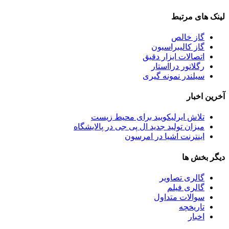
لینک های مرتبط
گاز خالص
گاز کالیبراسیون
اتصالات ابزار دقیق
رگلاتور درااستار
سیلندر نمونه گیری
آخرین اخبار
تلاش ایرلیکویید برای محیط زیست
میزان تولید جدید ال پی جی در پالایشگاه
اینترنت اشیا در امرسون
دیگر بخش ها
گالری تصاویر
گالری فیلم
سوالات متداول
تاریخچه
اخبار