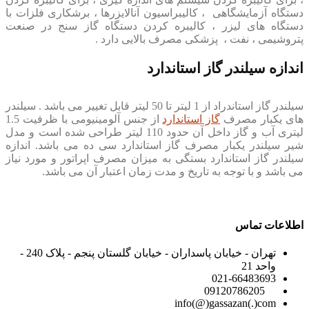
دستگاه آزمایشگاهی ، کالیبراسیون آنالایزرها ، برشکاری فلزات با
دستگاه های لیزر ، کالیبره کردن دستگاه گاز سنج در صنعت
پتروشیمی ، نفت ، پزشکی مصرف بالایی دارد .
اندازه سیلندر گاز استاندارد
سیلندر گاز استاندراد از 1 لیتر تا 50 لیتر قابل تغییر می باشد . سیلندر
های یکبار مصرف
گاز استاندارد
از جنس آلومینیومی با ظرفیت 1.5
لیتری آب و گاز داخل آن حدود 110 لیتر طراحی شده است و مدل
شیر سیلندر یکبار مصرف گاز استاندارد سی ده می باشد. اندازه
سیلندر گاز استاندارد بستگی به میزان مصرف اپراتور و مورد نیاز
می باشد و با توجه به تاریخ و مدت زمان اعتبار آن می باشد.
اطلاعات تماس
تهران - خیابان پاسداران - خیابان گلستان پنجم - پلاک 240 -
واحد 21
021-66483693
09120786205
info(@)gassazan(.)com