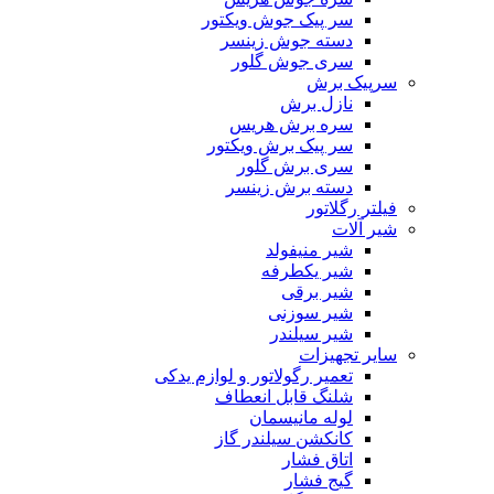
سر پیک جوش ویکتور
دسته جوش زینسر
سری جوش گلور
سرپیک برش
نازل برش
سره برش هریس
سر پیک برش ویکتور
سری برش گلور
دسته برش زینسر
فیلتر رگلاتور
شیر آلات
شیر منیفولد
شیر یکطرفه
شیر برقی
شیر سوزنی
شیر سیلندر
سایر تجهیزات
تعمیر رگولاتور و لوازم یدکی
شلنگ قابل انعطاف
لوله مانیسمان
کانکشن سیلندر گاز
اتاق فشار
گیج فشار