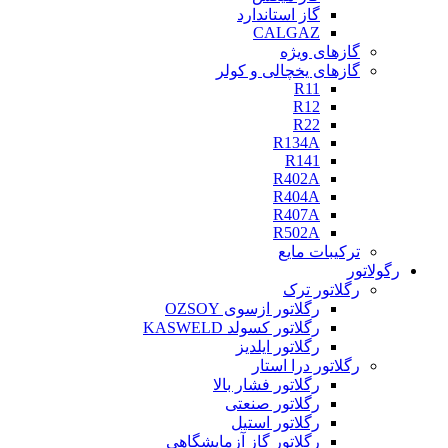
گاز استاندارد
CALGAZ
گازهای ویژه
گازهای یخچالی و کولر
R11
R12
R22
R134A
R141
R402A
R404A
R407A
R502A
ترکیبات مایع
رگولاتور
رگلاتور ترک
رگلاتور ازسوی OZSOY
رگلاتور کسولد KASWELD
رگلاتور ایلدیز
رگلاتور درا استار
رگلاتور فشار بالا
رگلاتور صنعتی
رگلاتور استیل
رگلاتور گاز آزمایشگاهی