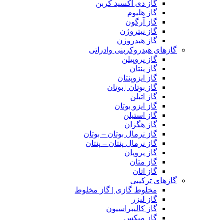
گاز دی اکسید کربن
گاز هلیوم
گاز آرگون
گاز نیتروژن
گاز هیدروژن
گازهای هیدروکربنی وادراتی
گاز پروپیلن
گاز پنتان
گاز ایزوپنتان
گاز بوتان | بوتان
گاز اتیلن
گاز ایزو بوتان
گاز استیلن
گاز هگزان
گاز نرمال بوتان – بوتان
گاز نرمال پنتان – پنتان
گاز پروپان
گاز متان
گاز اتان
گازهای ترکیبی
مخلوط گازی | گاز مخلوط
گاز لیزر
گاز کالیبراسیون
گاز میکس