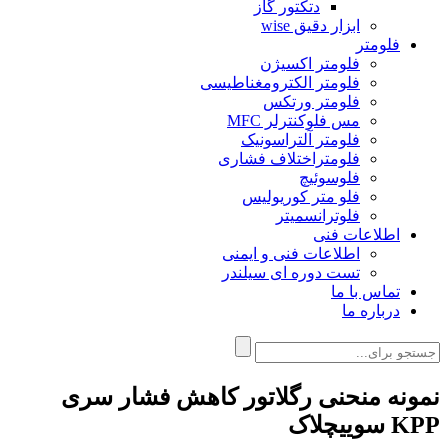
دتکتور گاز
ابزار دقیق wise
فلومتر
فلومتر اکسیژن
فلومتر الکترومغناطیسی
فلومتر ورتکس
مس فلوکنترلر MFC
فلومتر آلتراسونیک
فلومتراختلاف فشاری
فلوسوئیچ
فلو متر کوریولیس
فلوترانسمیتر
اطلاعات فنی
اطلاعات فنی و ایمنی
تست دوره ای سیلندر
تماس با ما
درباره ما
نمونه منحنی رگلاتور کاهش فشار سری
KPP سوییچلاک