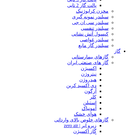
پالت گاز 2 تایی
مخزن کرایوژنیک
سیلندر نمونه گیری
سیلندر سی ان جی
سیلندر تنفسی
کپسول آتش نشانی
سیلندر غواصی
سیلندر گاز مایع
گاز
گازهای بیمارستانی
گاز های صنعتی ایران
اکسیژن
نیتروژن
هیدروژن
دی اکسید کربن
آرگون
کلر
استیلن
آمونیاک
هوای خشک
گازهای خلوص بالای وارداتی
زیرو ایر | zero air
گاز اکسیژن