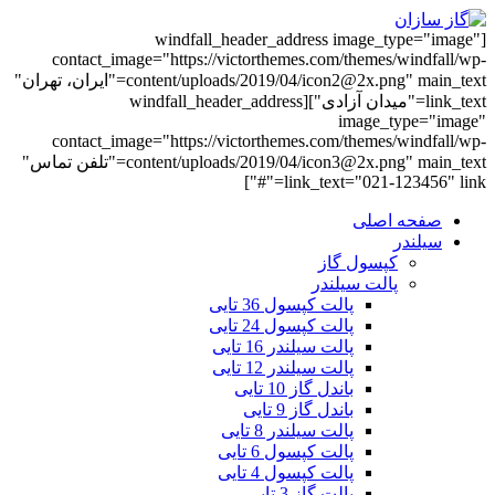
[windfall_header_address image_type="image"
contact_image="https://victorthemes.com/themes/windfall/wp-
content/uploads/2019/04/icon2@2x.png" main_text="ایران، تهران"
link_text="میدان آزادی"][windfall_header_address
image_type="image"
contact_image="https://victorthemes.com/themes/windfall/wp-
content/uploads/2019/04/icon3@2x.png" main_text="تلفن تماس"
link_text="021-123456" link="#"]
صفحه اصلی
سیلندر
کپسول گاز
پالت سیلندر
پالت کپسول 36 تایی
پالت کپسول 24 تایی
پالت سیلندر 16 تایی
پالت سیلندر 12 تایی
باندل گاز 10 تایی
باندل گاز 9 تایی
پالت سیلندر 8 تایی
پالت کپسول 6 تایی
پالت کپسول 4 تایی
پالت گاز 3 تایی