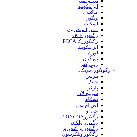
بی او سی
ایر لیکویید
ماکسی
ویگور
اسکات
مسر اسپکترون
رگلاتور GCE
رگلاتوررکا RECA
ایر لیکویید
اورن
نورگرن
روتارکس
رگولاتور آمریکایی
هریس
جنتک
پارکر
سوییچ لاک
تسکام
اس ام سی
جی او
رگلاتورCONCOA
رگلاتور ولکان
رگلاتور پراکس ایر
رگلاتور ویلکرسون