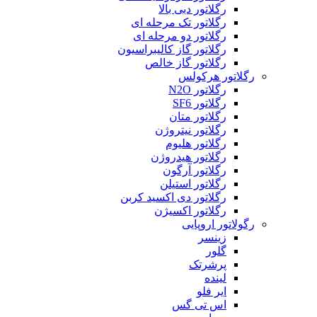
رگلاتور دبی بالا
رگلاتور تک مرحله ای
رگلاتور دو مرحله ای
رگلاتور گاز کالیبراسیون
رگلاتور گاز خالص
رگلاتور هرکولس
رگلاتور N2O
رگلاتور SF6
رگلاتور متان
رگلاتور نیتروژن
رگلاتور هلیوم
رگلاتور هیدروژن
رگلاتور آرگون
رگلاتور استیلن
رگلاتور دی اکسید کربن
رگلاتور اکسیژن
رگولاتور اروپایی
زینسر
گلور
پرشرتک
لینده
ایر فلو
اس تی گس