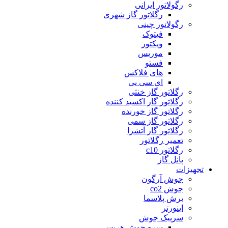
رگولاتور ایرانی
رگلاتور گاز شهری
رگولاتور چینی
فیتوک
ویکتور
موریس
فستو
های فلاکس
ای سی یی
رگلاتور گاز خنثی
رگلاتور گاز اکسید کننده
رگلاتور گاز خورنده
رگلاتور گاز سمی
رگلاتور گاز آتشزا
تعمیر رگلاتور
رگلاتور c10
پانل گاز
تجهیزات
جوش آرگون
جوش co2
برش پلاسما
اینورتر
سرپیک جوش
سره جوش هریس