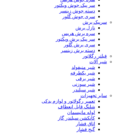
سر پیک جوش ویکتور
دسته جوش زینسر
سری جوش گلور
سرپیک برش
نازل برش
سره برش هریس
سر پیک برش ویکتور
سری برش گلور
دسته برش زینسر
فیلتر رگلاتور
شیر آلات
شیر منیفولد
شیر یکطرفه
شیر برقی
شیر سوزنی
شیر سیلندر
سایر تجهیزات
تعمیر رگولاتور و لوازم یدکی
شلنگ قابل انعطاف
لوله مانیسمان
کانکشن سیلندر گاز
اتاق فشار
گیج فشار