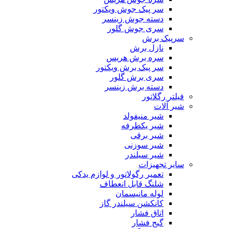
سر پیک جوش ویکتور
دسته جوش زینسر
سری جوش گلور
سرپیک برش
نازل برش
سره برش هریس
سر پیک برش ویکتور
سری برش گلور
دسته برش زینسر
فیلتر رگلاتور
شیر آلات
شیر منیفولد
شیر یکطرفه
شیر برقی
شیر سوزنی
شیر سیلندر
سایر تجهیزات
تعمیر رگولاتور و لوازم یدکی
شلنگ قابل انعطاف
لوله مانیسمان
کانکشن سیلندر گاز
اتاق فشار
گیج فشار