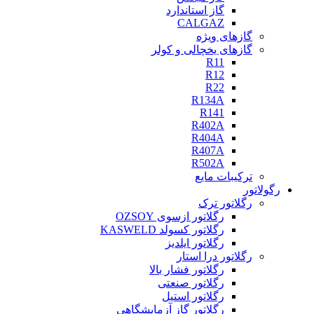
گاز استاندارد
CALGAZ
گازهای ویژه
گازهای یخچالی و کولر
R11
R12
R22
R134A
R141
R402A
R404A
R407A
R502A
ترکیبات مایع
رگولاتور
رگلاتور ترک
رگلاتور ازسوی OZSOY
رگلاتور کسولد KASWELD
رگلاتور ایلدیز
رگلاتور درا استار
رگلاتور فشار بالا
رگلاتور صنعتی
رگلاتور استیل
رگلاتور گاز آزمایشگاهی