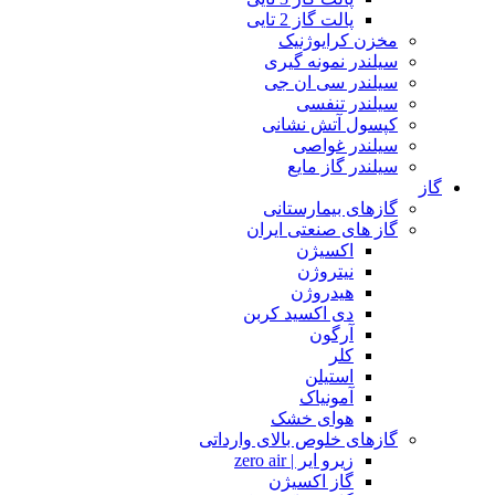
پالت گاز 2 تایی
مخزن کرایوژنیک
سیلندر نمونه گیری
سیلندر سی ان جی
سیلندر تنفسی
کپسول آتش نشانی
سیلندر غواصی
سیلندر گاز مایع
گاز
گازهای بیمارستانی
گاز های صنعتی ایران
اکسیژن
نیتروژن
هیدروژن
دی اکسید کربن
آرگون
کلر
استیلن
آمونیاک
هوای خشک
گازهای خلوص بالای وارداتی
زیرو ایر | zero air
گاز اکسیژن