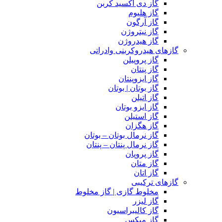
گاز دی اکسید کربن
گاز هلیوم
گاز آرگون
گاز نیتروژن
گاز هیدروژن
گازهای هیدروکربنی وادراتی
گاز پروپیلن
گاز پنتان
گاز ایزوپنتان
گاز بوتان | بوتان
گاز اتیلن
گاز ایزو بوتان
گاز استیلن
گاز هگزان
گاز نرمال بوتان – بوتان
گاز نرمال پنتان – پنتان
گاز پروپان
گاز متان
گاز اتان
گازهای ترکیبی
مخلوط گازی | گاز مخلوط
گاز لیزر
گاز کالیبراسیون
گاز میکس