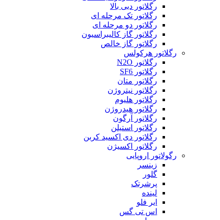
رگلاتور دبی بالا
رگلاتور تک مرحله ای
رگلاتور دو مرحله ای
رگلاتور گاز کالیبراسیون
رگلاتور گاز خالص
رگلاتور هرکولس
رگلاتور N2O
رگلاتور SF6
رگلاتور متان
رگلاتور نیتروژن
رگلاتور هلیوم
رگلاتور هیدروژن
رگلاتور آرگون
رگلاتور استیلن
رگلاتور دی اکسید کربن
رگلاتور اکسیژن
رگولاتور اروپایی
زینسر
گلور
پرشرتک
لینده
ایر فلو
اس تی گس