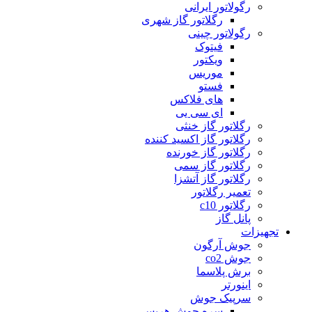
رگولاتور ایرانی
رگلاتور گاز شهری
رگولاتور چینی
فیتوک
ویکتور
موریس
فستو
های فلاکس
ای سی یی
رگلاتور گاز خنثی
رگلاتور گاز اکسید کننده
رگلاتور گاز خورنده
رگلاتور گاز سمی
رگلاتور گاز آتشزا
تعمیر رگلاتور
رگلاتور c10
پانل گاز
تجهیزات
جوش آرگون
جوش co2
برش پلاسما
اینورتر
سرپیک جوش
سره جوش هریس