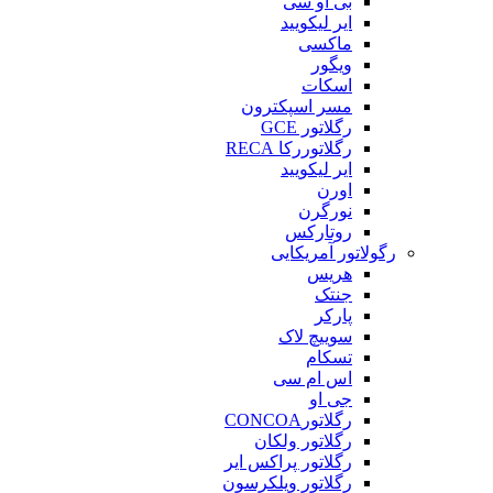
بی او سی
ایر لیکویید
ماکسی
ویگور
اسکات
مسر اسپکترون
رگلاتور GCE
رگلاتوررکا RECA
ایر لیکویید
اورن
نورگرن
روتارکس
رگولاتور آمریکایی
هریس
جنتک
پارکر
سوییچ لاک
تسکام
اس ام سی
جی او
رگلاتورCONCOA
رگلاتور ولکان
رگلاتور پراکس ایر
رگلاتور ویلکرسون