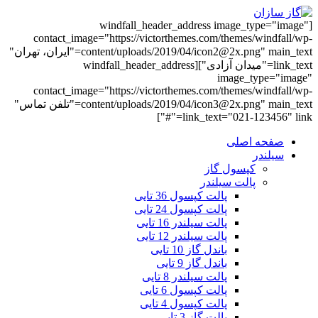
[windfall_header_address image_type="image"
contact_image="https://victorthemes.com/themes/windfall/wp-
content/uploads/2019/04/icon2@2x.png" main_text="ایران، تهران"
link_text="میدان آزادی"][windfall_header_address
image_type="image"
contact_image="https://victorthemes.com/themes/windfall/wp-
content/uploads/2019/04/icon3@2x.png" main_text="تلفن تماس"
link_text="021-123456" link="#"]
صفحه اصلی
سیلندر
کپسول گاز
پالت سیلندر
پالت کپسول 36 تایی
پالت کپسول 24 تایی
پالت سیلندر 16 تایی
پالت سیلندر 12 تایی
باندل گاز 10 تایی
باندل گاز 9 تایی
پالت سیلندر 8 تایی
پالت کپسول 6 تایی
پالت کپسول 4 تایی
پالت گاز 3 تایی