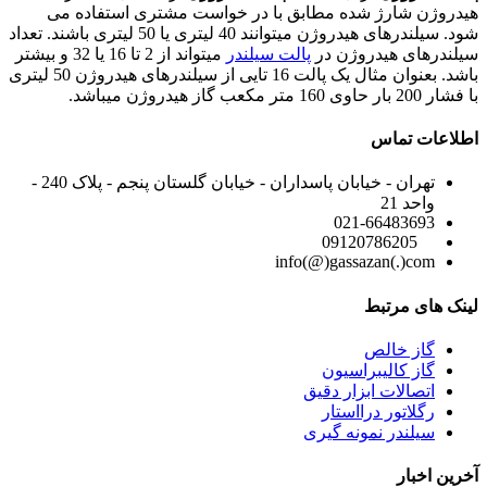
هیدروژن شارژ شده مطابق با در خواست مشتری استفاده می
شود.
سیلندرهای هیدروژن میتوانند 40 لیتری یا 50 لیتری باشند. تعداد
سیلندرهای هیدروژن در
پالت سیلندر
میتواند از 2 تا 16 یا 32 و بیشتر
باشد.
بعنوان مثال یک پالت 16 تایی از سیلندرهای هیدروژن 50 لیتری
با فشار 200 بار حاوی 160 متر مکعب گاز هیدروژن میباشد.
اطلاعات تماس
تهران - خیابان پاسداران - خیابان گلستان پنجم - پلاک 240 -
واحد 21
021-66483693
09120786205
info(@)gassazan(.)com
لینک های مرتبط
گاز خالص
گاز کالیبراسیون
اتصالات ابزار دقیق
رگلاتور درااستار
سیلندر نمونه گیری
آخرین اخبار