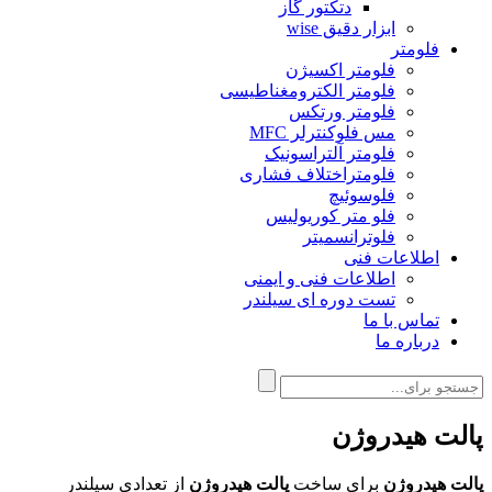
دتکتور گاز
ابزار دقیق wise
فلومتر
فلومتر اکسیژن
فلومتر الکترومغناطیسی
فلومتر ورتکس
مس فلوکنترلر MFC
فلومتر آلتراسونیک
فلومتراختلاف فشاری
فلوسوئیچ
فلو متر کوریولیس
فلوترانسمیتر
اطلاعات فنی
اطلاعات فنی و ایمنی
تست دوره ای سیلندر
تماس با ما
درباره ما
پالت هیدروژن
پالت هیدروژن
برای ساخت
پالت هیدروژن
از تعدادی سیلندر