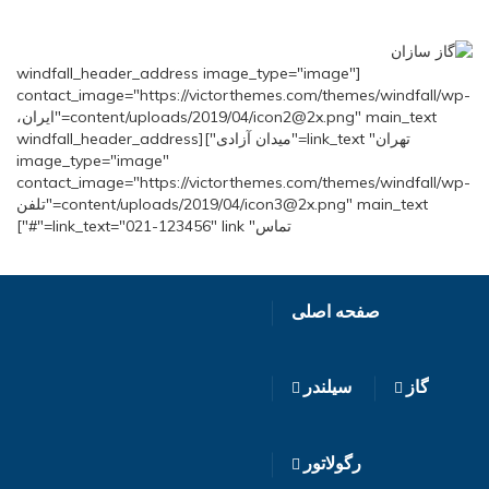
[windfall_header_address image_type="image"
contact_image="https://victorthemes.com/themes/windfall/wp-
content/uploads/2019/04/icon2@2x.png" main_text="ایران،
تهران" link_text="میدان آزادی"][windfall_header_address
image_type="image"
contact_image="https://victorthemes.com/themes/windfall/wp-
content/uploads/2019/04/icon3@2x.png" main_text="تلفن
تماس" link_text="021-123456" link="#"]
صفحه اصلی
گاز
سیلندر
رگولاتور