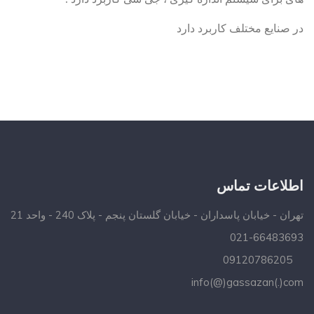
در صنایع مختلف کاربرد دارد
اطلاعات تماس
تهران - خیابان پاسداران - خیابان گلستان پنجم - پلاک 240 - واحد 21
021-66483693
09120786205
info(@)gassazan(.)com